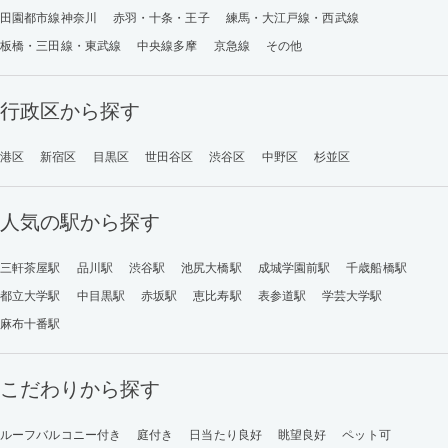
田園都市線神奈川
赤羽・十条・王子
練馬・大江戸線・西武線
板橋・三田線・東武線
中央線多摩
京急線
その他
行政区から探す
港区
新宿区
目黒区
世田谷区
渋谷区
中野区
杉並区
人気の駅から探す
三軒茶屋駅
品川駅
渋谷駅
池尻大橋駅
成城学園前駅
千歳船橋駅
都立大学駅
中目黒駅
赤坂駅
恵比寿駅
表参道駅
学芸大学駅
麻布十番駅
こだわりから探す
ルーフバルコニー付き
庭付き
日当たり良好
眺望良好
ペット可