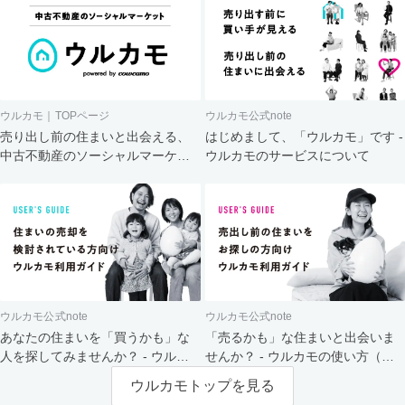
ウルカモ｜TOPページ
ウルカモ公式note
売り出し前の住まいと出会える、
はじめまして、「ウルカモ」です -
中古不動産のソーシャルマーケッ
ウルカモのサービスについて
ト
ウルカモ公式note
ウルカモ公式note
あなたの住まいを「買うかも」な
「売るかも」な住まいと出会いま
人を探してみませんか？ - ウルカ
せんか？ - ウルカモの使い方（買
モの使い方（売主さま向け）
主さま向け）
ウルカモトップを見る