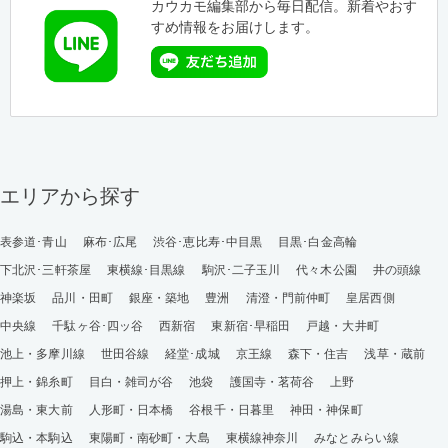
カウカモ編集部から毎日配信。新着やおす
すめ情報をお届けします。
エリアから探す
表参道･青山
麻布･広尾
渋谷･恵比寿･中目黒
目黒･白金高輪
下北沢･三軒茶屋
東横線･目黒線
駒沢･二子玉川
代々木公園
井の頭線
神楽坂
品川・田町
銀座・築地
豊洲
清澄・門前仲町
皇居西側
中央線
千駄ヶ谷･四ッ谷
西新宿
東新宿･早稲田
戸越・大井町
池上・多摩川線
世田谷線
経堂･成城
京王線
森下・住吉
浅草・蔵前
押上・錦糸町
目白・雑司が谷
池袋
護国寺・茗荷谷
上野
湯島・東大前
人形町・日本橋
谷根千・日暮里
神田・神保町
駒込・本駒込
東陽町・南砂町・大島
東横線神奈川
みなとみらい線