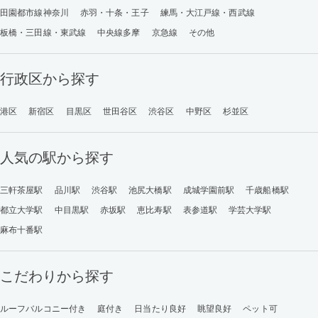
田園都市線神奈川
赤羽・十条・王子
練馬・大江戸線・西武線
板橋・三田線・東武線
中央線多摩
京急線
その他
行政区から探す
港区
新宿区
目黒区
世田谷区
渋谷区
中野区
杉並区
人気の駅から探す
三軒茶屋駅
品川駅
渋谷駅
池尻大橋駅
成城学園前駅
千歳船橋駅
都立大学駅
中目黒駅
赤坂駅
恵比寿駅
表参道駅
学芸大学駅
麻布十番駅
こだわりから探す
ルーフバルコニー付き
庭付き
日当たり良好
眺望良好
ペット可