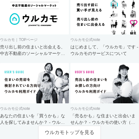
ウルカモ｜TOPページ
ウルカモ公式note
売り出し前の住まいと出会える、
はじめまして、「ウルカモ」です -
中古不動産のソーシャルマーケッ
ウルカモのサービスについて
ト
ウルカモ公式note
ウルカモ公式note
あなたの住まいを「買うかも」な
「売るかも」な住まいと出会いま
人を探してみませんか？ - ウルカ
せんか？ - ウルカモの使い方（買
モの使い方（売主さま向け）
主さま向け）
ウルカモトップを見る