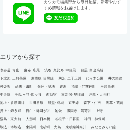
カウカモ編集部から毎日配信。新着やおす
すめ情報をお届けします。
エリアから探す
表参道･青山
麻布･広尾
渋谷･恵比寿･中目黒
目黒･白金高輪
下北沢･三軒茶屋
東横線･目黒線
駒沢･二子玉川
代々木公園
井の頭線
神楽坂
品川・田町
銀座・築地
豊洲
清澄・門前仲町
皇居西側
中央線
千駄ヶ谷･四ッ谷
西新宿
東新宿･早稲田
戸越・大井町
池上・多摩川線
世田谷線
経堂･成城
京王線
森下・住吉
浅草・蔵前
押上・錦糸町
目白・雑司が谷
池袋
護国寺・茗荷谷
上野
湯島・東大前
人形町・日本橋
谷根千・日暮里
神田・神保町
駒込・本駒込
東陽町・南砂町・大島
東横線神奈川
みなとみらい線