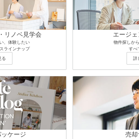
・リノベ見学会
エージェ
い、体験したい
物件探しか
スラインナップ
すべ
見る
詳
パッケージ
売却