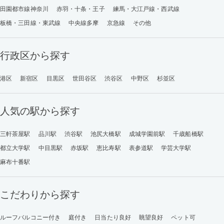
田園都市線神奈川
赤羽・十条・王子
練馬・大江戸線・西武線
板橋・三田線・東武線
中央線多摩
京急線
その他
行政区から探す
港区
新宿区
目黒区
世田谷区
渋谷区
中野区
杉並区
人気の駅から探す
三軒茶屋駅
品川駅
渋谷駅
池尻大橋駅
成城学園前駅
千歳船橋駅
都立大学駅
中目黒駅
赤坂駅
恵比寿駅
表参道駅
学芸大学駅
麻布十番駅
こだわりから探す
ルーフバルコニー付き
庭付き
日当たり良好
眺望良好
ペット可