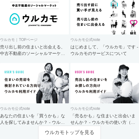
ウルカモ｜TOPページ
ウルカモ公式note
売り出し前の住まいと出会える、
はじめまして、「ウルカモ」です -
中古不動産のソーシャルマーケッ
ウルカモのサービスについて
ト
ウルカモ公式note
ウルカモ公式note
あなたの住まいを「買うかも」な
「売るかも」な住まいと出会いま
人を探してみませんか？ - ウルカ
せんか？ - ウルカモの使い方（買
モの使い方（売主さま向け）
主さま向け）
ウルカモトップを見る