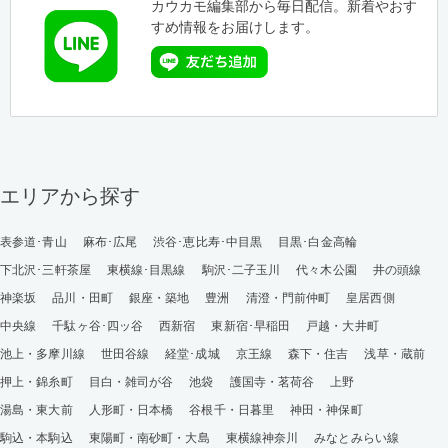
カウカモ編集部から毎日配信。新着やおす
すめ情報をお届けします。
エリアから探す
表参道･青山
麻布･広尾
渋谷･恵比寿･中目黒
目黒･白金高輪
下北沢･三軒茶屋
東横線･目黒線
駒沢･二子玉川
代々木公園
井の頭線
神楽坂
品川・田町
銀座・築地
豊洲
清澄・門前仲町
皇居西側
中央線
千駄ヶ谷･四ッ谷
西新宿
東新宿･早稲田
戸越・大井町
池上・多摩川線
世田谷線
経堂･成城
京王線
森下・住吉
浅草・蔵前
押上・錦糸町
目白・雑司が谷
池袋
護国寺・茗荷谷
上野
湯島・東大前
人形町・日本橋
谷根千・日暮里
神田・神保町
駒込・本駒込
東陽町・南砂町・大島
東横線神奈川
みなとみらい線