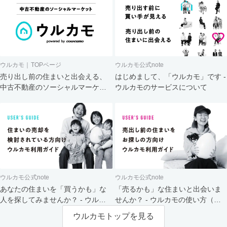
ウルカモ｜TOPページ
ウルカモ公式note
売り出し前の住まいと出会える、
はじめまして、「ウルカモ」です -
中古不動産のソーシャルマーケッ
ウルカモのサービスについて
ト
ウルカモ公式note
ウルカモ公式note
あなたの住まいを「買うかも」な
「売るかも」な住まいと出会いま
人を探してみませんか？ - ウルカ
せんか？ - ウルカモの使い方（買
モの使い方（売主さま向け）
主さま向け）
ウルカモトップを見る