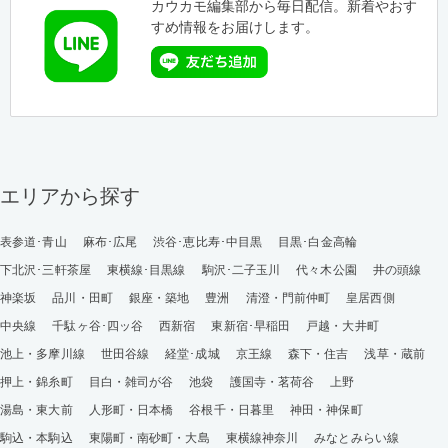
カウカモ編集部から毎日配信。新着やおす
すめ情報をお届けします。
エリアから探す
表参道･青山
麻布･広尾
渋谷･恵比寿･中目黒
目黒･白金高輪
下北沢･三軒茶屋
東横線･目黒線
駒沢･二子玉川
代々木公園
井の頭線
神楽坂
品川・田町
銀座・築地
豊洲
清澄・門前仲町
皇居西側
中央線
千駄ヶ谷･四ッ谷
西新宿
東新宿･早稲田
戸越・大井町
池上・多摩川線
世田谷線
経堂･成城
京王線
森下・住吉
浅草・蔵前
押上・錦糸町
目白・雑司が谷
池袋
護国寺・茗荷谷
上野
湯島・東大前
人形町・日本橋
谷根千・日暮里
神田・神保町
駒込・本駒込
東陽町・南砂町・大島
東横線神奈川
みなとみらい線