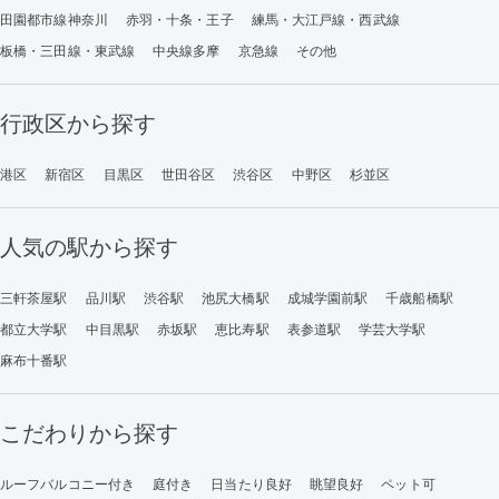
田園都市線神奈川
赤羽・十条・王子
練馬・大江戸線・西武線
板橋・三田線・東武線
中央線多摩
京急線
その他
行政区から探す
港区
新宿区
目黒区
世田谷区
渋谷区
中野区
杉並区
人気の駅から探す
三軒茶屋駅
品川駅
渋谷駅
池尻大橋駅
成城学園前駅
千歳船橋駅
都立大学駅
中目黒駅
赤坂駅
恵比寿駅
表参道駅
学芸大学駅
麻布十番駅
こだわりから探す
ルーフバルコニー付き
庭付き
日当たり良好
眺望良好
ペット可