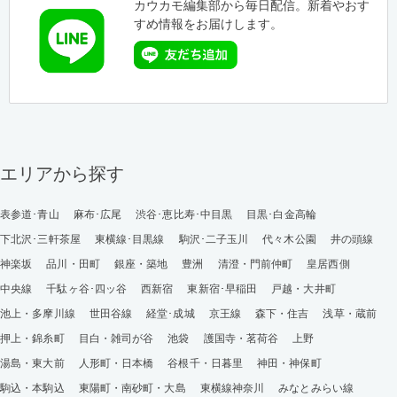
カウカモ編集部から毎日配信。新着やおす
すめ情報をお届けします。
エリアから探す
表参道･青山
麻布･広尾
渋谷･恵比寿･中目黒
目黒･白金高輪
下北沢･三軒茶屋
東横線･目黒線
駒沢･二子玉川
代々木公園
井の頭線
神楽坂
品川・田町
銀座・築地
豊洲
清澄・門前仲町
皇居西側
中央線
千駄ヶ谷･四ッ谷
西新宿
東新宿･早稲田
戸越・大井町
池上・多摩川線
世田谷線
経堂･成城
京王線
森下・住吉
浅草・蔵前
押上・錦糸町
目白・雑司が谷
池袋
護国寺・茗荷谷
上野
湯島・東大前
人形町・日本橋
谷根千・日暮里
神田・神保町
駒込・本駒込
東陽町・南砂町・大島
東横線神奈川
みなとみらい線