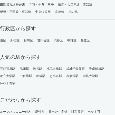
田園都市線神奈川
赤羽・十条・王子
練馬・大江戸線・西武線
板橋・三田線・東武線
中央線多摩
京急線
その他
行政区から探す
港区
新宿区
目黒区
世田谷区
渋谷区
中野区
杉並区
人気の駅から探す
三軒茶屋駅
品川駅
渋谷駅
池尻大橋駅
成城学園前駅
千歳船橋駅
都立大学駅
中目黒駅
赤坂駅
恵比寿駅
表参道駅
学芸大学駅
麻布十番駅
こだわりから探す
ルーフバルコニー付き
庭付き
日当たり良好
眺望良好
ペット可