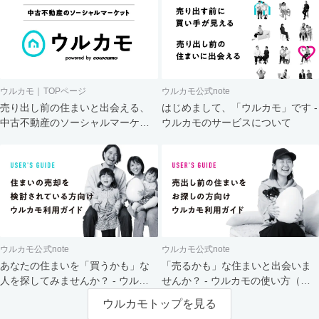
ウルカモ｜TOPページ
ウルカモ公式note
売り出し前の住まいと出会える、
はじめまして、「ウルカモ」です -
中古不動産のソーシャルマーケッ
ウルカモのサービスについて
ト
ウルカモ公式note
ウルカモ公式note
あなたの住まいを「買うかも」な
「売るかも」な住まいと出会いま
人を探してみませんか？ - ウルカ
せんか？ - ウルカモの使い方（買
モの使い方（売主さま向け）
主さま向け）
ウルカモトップを見る