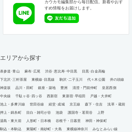
カウカモ編集部から毎日配信。新着やおす
すめ情報をお届けします。
エリアから探す
表参道･青山
麻布･広尾
渋谷･恵比寿･中目黒
目黒･白金高輪
下北沢･三軒茶屋
東横線･目黒線
駒沢･二子玉川
代々木公園
井の頭線
神楽坂
品川・田町
銀座・築地
豊洲
清澄・門前仲町
皇居西側
中央線
千駄ヶ谷･四ッ谷
西新宿
東新宿･早稲田
戸越・大井町
池上・多摩川線
世田谷線
経堂･成城
京王線
森下・住吉
浅草・蔵前
押上・錦糸町
目白・雑司が谷
池袋
護国寺・茗荷谷
上野
湯島・東大前
人形町・日本橋
谷根千・日暮里
神田・神保町
駒込・本駒込
東陽町・南砂町・大島
東横線神奈川
みなとみらい線