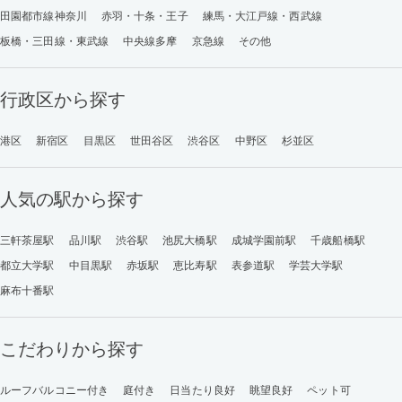
田園都市線神奈川
赤羽・十条・王子
練馬・大江戸線・西武線
板橋・三田線・東武線
中央線多摩
京急線
その他
行政区から探す
港区
新宿区
目黒区
世田谷区
渋谷区
中野区
杉並区
人気の駅から探す
三軒茶屋駅
品川駅
渋谷駅
池尻大橋駅
成城学園前駅
千歳船橋駅
都立大学駅
中目黒駅
赤坂駅
恵比寿駅
表参道駅
学芸大学駅
麻布十番駅
こだわりから探す
ルーフバルコニー付き
庭付き
日当たり良好
眺望良好
ペット可