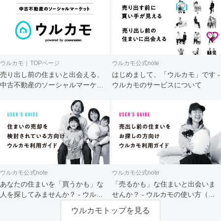
ウルカモ｜TOPページ
ウルカモ公式note
売り出し前の住まいと出会える、
はじめまして、「ウルカモ」です -
中古不動産のソーシャルマーケッ
ウルカモのサービスについて
ト
ウルカモ公式note
ウルカモ公式note
あなたの住まいを「買うかも」な
「売るかも」な住まいと出会いま
人を探してみませんか？ - ウルカ
せんか？ - ウルカモの使い方（買
モの使い方（売主さま向け）
主さま向け）
ウルカモトップを見る