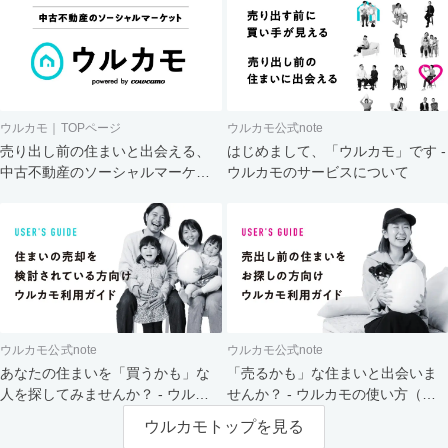
ウルカモ｜TOPページ
ウルカモ公式note
売り出し前の住まいと出会える、
はじめまして、「ウルカモ」です -
中古不動産のソーシャルマーケッ
ウルカモのサービスについて
ト
ウルカモ公式note
ウルカモ公式note
あなたの住まいを「買うかも」な
「売るかも」な住まいと出会いま
人を探してみませんか？ - ウルカ
せんか？ - ウルカモの使い方（買
モの使い方（売主さま向け）
主さま向け）
ウルカモトップを見る