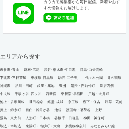
カウカモ編集部から毎日配信。新着やおす
すめ情報をお届けします。
エリアから探す
表参道･青山
麻布･広尾
渋谷･恵比寿･中目黒
目黒･白金高輪
下北沢･三軒茶屋
東横線･目黒線
駒沢･二子玉川
代々木公園
井の頭線
神楽坂
品川・田町
銀座・築地
豊洲
清澄・門前仲町
皇居西側
中央線
千駄ヶ谷･四ッ谷
西新宿
東新宿･早稲田
戸越・大井町
池上・多摩川線
世田谷線
経堂･成城
京王線
森下・住吉
浅草・蔵前
押上・錦糸町
目白・雑司が谷
池袋
護国寺・茗荷谷
上野
湯島・東大前
人形町・日本橋
谷根千・日暮里
神田・神保町
駒込・本駒込
東陽町・南砂町・大島
東横線神奈川
みなとみらい線