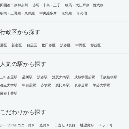
田園都市線神奈川
赤羽・十条・王子
練馬・大江戸線・西武線
板橋・三田線・東武線
中央線多摩
京急線
その他
行政区から探す
港区
新宿区
目黒区
世田谷区
渋谷区
中野区
杉並区
人気の駅から探す
三軒茶屋駅
品川駅
渋谷駅
池尻大橋駅
成城学園前駅
千歳船橋駅
都立大学駅
中目黒駅
赤坂駅
恵比寿駅
表参道駅
学芸大学駅
麻布十番駅
こだわりから探す
ルーフバルコニー付き
庭付き
日当たり良好
眺望良好
ペット可