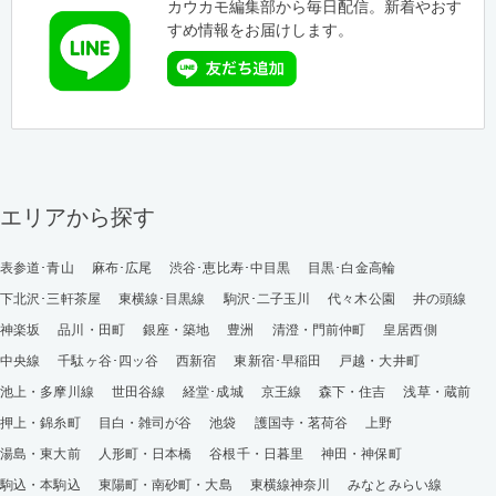
カウカモ編集部から毎日配信。新着やおす
すめ情報をお届けします。
エリアから探す
表参道･青山
麻布･広尾
渋谷･恵比寿･中目黒
目黒･白金高輪
下北沢･三軒茶屋
東横線･目黒線
駒沢･二子玉川
代々木公園
井の頭線
神楽坂
品川・田町
銀座・築地
豊洲
清澄・門前仲町
皇居西側
中央線
千駄ヶ谷･四ッ谷
西新宿
東新宿･早稲田
戸越・大井町
池上・多摩川線
世田谷線
経堂･成城
京王線
森下・住吉
浅草・蔵前
押上・錦糸町
目白・雑司が谷
池袋
護国寺・茗荷谷
上野
湯島・東大前
人形町・日本橋
谷根千・日暮里
神田・神保町
駒込・本駒込
東陽町・南砂町・大島
東横線神奈川
みなとみらい線