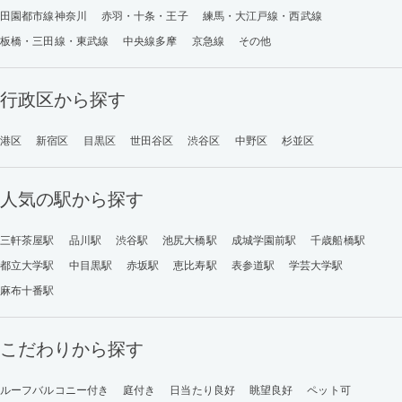
田園都市線神奈川
赤羽・十条・王子
練馬・大江戸線・西武線
板橋・三田線・東武線
中央線多摩
京急線
その他
行政区から探す
港区
新宿区
目黒区
世田谷区
渋谷区
中野区
杉並区
人気の駅から探す
三軒茶屋駅
品川駅
渋谷駅
池尻大橋駅
成城学園前駅
千歳船橋駅
都立大学駅
中目黒駅
赤坂駅
恵比寿駅
表参道駅
学芸大学駅
麻布十番駅
こだわりから探す
ルーフバルコニー付き
庭付き
日当たり良好
眺望良好
ペット可