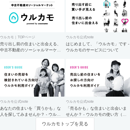
ウルカモ｜TOPページ
ウルカモ公式note
売り出し前の住まいと出会える、
はじめまして、「ウルカモ」です -
中古不動産のソーシャルマーケッ
ウルカモのサービスについて
ト
ウルカモ公式note
ウルカモ公式note
あなたの住まいを「買うかも」な
「売るかも」な住まいと出会いま
人を探してみませんか？ - ウルカ
せんか？ - ウルカモの使い方（買
モの使い方（売主さま向け）
主さま向け）
ウルカモトップを見る