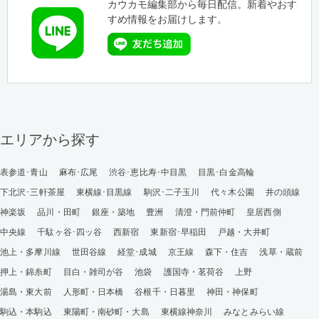
カウカモ編集部から毎日配信。新着やおす
すめ情報をお届けします。
エリアから探す
表参道･青山
麻布･広尾
渋谷･恵比寿･中目黒
目黒･白金高輪
下北沢･三軒茶屋
東横線･目黒線
駒沢･二子玉川
代々木公園
井の頭線
神楽坂
品川・田町
銀座・築地
豊洲
清澄・門前仲町
皇居西側
中央線
千駄ヶ谷･四ッ谷
西新宿
東新宿･早稲田
戸越・大井町
池上・多摩川線
世田谷線
経堂･成城
京王線
森下・住吉
浅草・蔵前
押上・錦糸町
目白・雑司が谷
池袋
護国寺・茗荷谷
上野
湯島・東大前
人形町・日本橋
谷根千・日暮里
神田・神保町
駒込・本駒込
東陽町・南砂町・大島
東横線神奈川
みなとみらい線