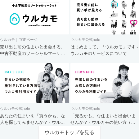
ウルカモ｜TOPページ
ウルカモ公式note
売り出し前の住まいと出会える、
はじめまして、「ウルカモ」です -
中古不動産のソーシャルマーケッ
ウルカモのサービスについて
ト
ウルカモ公式note
ウルカモ公式note
あなたの住まいを「買うかも」な
「売るかも」な住まいと出会いま
人を探してみませんか？ - ウルカ
せんか？ - ウルカモの使い方（買
モの使い方（売主さま向け）
主さま向け）
ウルカモトップを見る