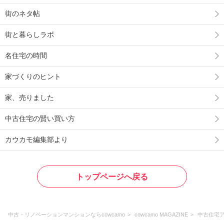
街のネタ帖
街と暮らしラボ
名住宅の時間
家づくりのヒント
家、売りました
中古住宅の賢い買い方
カウカモ編集部より
トップページへ戻る
中古・リノベーションマンションならcowcamo
cowcamo MAGAZINE
中古住宅