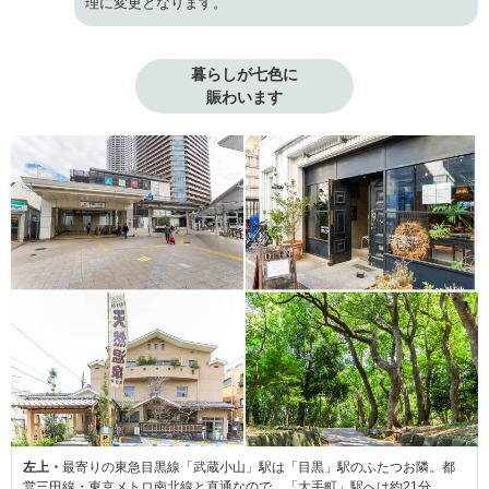
理に変更となります。
暮らしが七色に

賑わいます
左上・
最寄りの東急目黒線「武蔵小山」駅は「目黒」駅のふたつお隣。都
営三田線・東京メトロ南北線と直通なので、「大手町」駅へは約21分、