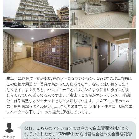
左上・
11階建て・総戸数65戸のレトロなマンション。1971年の竣工当時は
この建物が周囲で一番背が高かったんだろうな〜、なんて遠い目をしたく
なります。よく見ると、バルコニーごとにリボンのように青いタイルがあ
しらわれていて凝ってるんですよ。／
右上・
こちらがエントランス。1階部
分には学習塾などがテナントとして入居しています。／
左下・
共用ホール
の、昭和感漂うタイル使い…… グッと来ますね。／
右下・
住戸は、6階でエ
レベーターを下りてすぐの場所に所在しています。
なお、こちらのマンションでは今まで自主管理体制がとら
れていましたが、2026年5月からは管理会社への全部委託管
売主さま