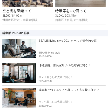
空と光を羽織って
特等席をLで囲って
3LDK / 84.02㎡
3LDK / 103.45㎡
世田谷区野沢
（学芸大学駅）
目黒区上目黒
（中目黒駅）
編集部 PICKUP 記事
BEAMS living style 001 -クールで都会的な家-
BEAMS living style
2018/09/06
【特別編】古民家リノベの先輩に聞く！
リノベ暮らしの先輩に聞く！
2022/02/28
建築家とつくるリノベ暮らし！光を操る住まい
リノベ暮らしの先輩に聞く！
2021/05/02