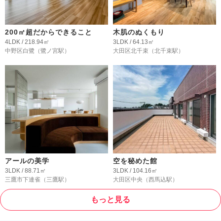
200㎡超だからできること
木肌のぬくもり
4LDK / 218.94㎡
3LDK / 64.13㎡
中野区白鷺
（鷺ノ宮駅）
大田区北千束
（北千束駅）
アールの美学
空を秘めた館
3LDK / 88.71㎡
3LDK / 104.16㎡
三鷹市下連雀
（三鷹駅）
大田区中央
（西馬込駅）
もっと見る