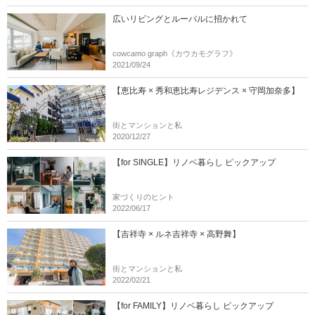
広いリビングとルーバルに招かれて
cowcamo graph《カウカモグラフ》
2021/09/24
【恵比寿 × 秀和恵比寿レジデンス × 守岡加奈多】
街とマンションと私
2020/12/27
【for SINGLE】リノベ暮らし ピックアップ
家づくりのヒント
2022/06/17
【吉祥寺 × ルネ吉祥寺 × 高野舞】
街とマンションと私
2022/02/21
【for FAMILY】リノベ暮らし ピックアップ