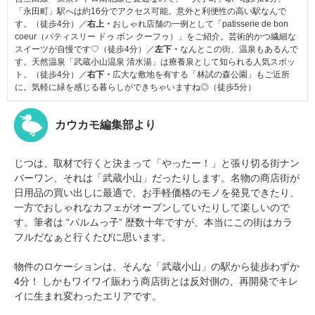
「永田町」駅へは約16分でアクセス可能。意外と利便性の高い駅なんで
す。（徒歩4分）／
右上・
おしゃれ店舗の一例として「patisserie de bon
coeur（パティスリー ドゥ ボン クーフゥ）」をご紹介。芸術的かつ繊細な
スイーツが自慢です♡（徒歩4分）／
左下・
なんとこの街、温泉もあるんで
す。天然温泉「武蔵小山温泉 清水湯」は療養泉として知られる人気スポッ
ト。（徒歩4分）／
右下・
広大な敷地を有する「林試の森公園」もご近所
に。気軽に緑を感じる暮らしができちゃいますね◎（徒歩5分）
カウカモ編集部より
じつは、取材で行くと決まって「やったー！」と張り切る街ナン
バーワン、それは「武蔵小山」だったりします。名物の商店街が
日用品の買い出しに最適で、お手軽価格のモノを発見できたり、
一方でおしゃれなカフェがオープンしていたりして楽しいので
す。筆者は “パルムっ子” 歴数十年ですが、本当にこの街はカラ
フルだなぁと行くたびに思います。
物件のロケーションは、そんな「武蔵小山」の駅から徒歩わずか
4分！ しかもワイワイ賑わう商店街とは反対側の、再開発でキレ
イに生まれ変わったエリアです。