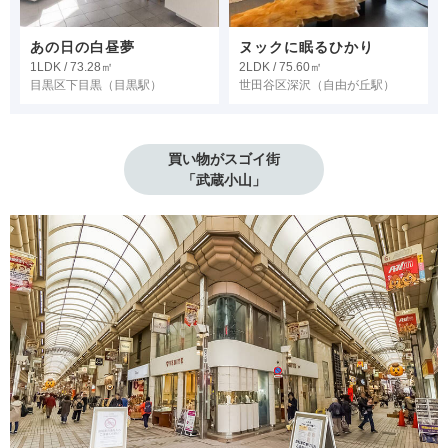
あの日の白昼夢
ヌックに眠るひかり
1LDK / 73.28㎡
2LDK / 75.60㎡
目黒区下目黒
（目黒駅）
世田谷区深沢
（自由が丘駅）
買い物がスゴイ街

「武蔵小山」