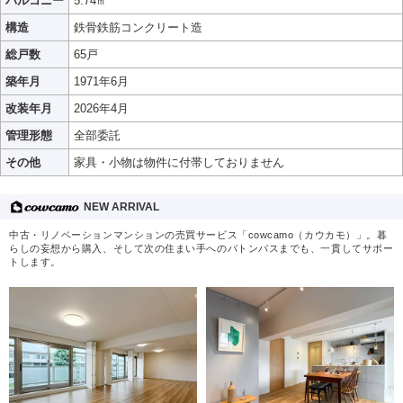
バルコニー
5.74㎡
構造
鉄骨鉄筋コンクリート造
総戸数
65戸
築年月
1971年6月
改装年月
2026年4月
管理形態
全部委託
その他
家具・小物は物件に付帯しておりません
NEW ARRIVAL
中古・リノベーションマンションの売買サービス「cowcamo（カウカモ）」。暮
らしの妄想から購入、そして次の住まい手へのバトンパスまでも、一貫してサポー
トします。