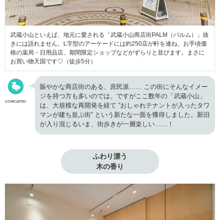
武蔵小山といえば、地元に愛される「武蔵小山商店街PALM（パルム）」抜
きには語れません。L字型のアーケードには約250店が軒を連ね、お手頃価
格の薬局・日用品店、期間限定ショップなどがずらりと並びます。まさに
お買い物天国です♡（徒歩5分）
賑やかな商店街のある、庶民派…… この街にそんなイメー
ジを持つ方も多いのでは。ですがここ数年の「武蔵小山」
cowcamo
は、大規模な再開発を経て “おしゃれテナントが入ったタワ
マンが建ち並ぶ街” という新たな一面を獲得しました。新旧
が入り混じるいま、街歩きが一層楽しい……！
ふわり漂う

木の香り