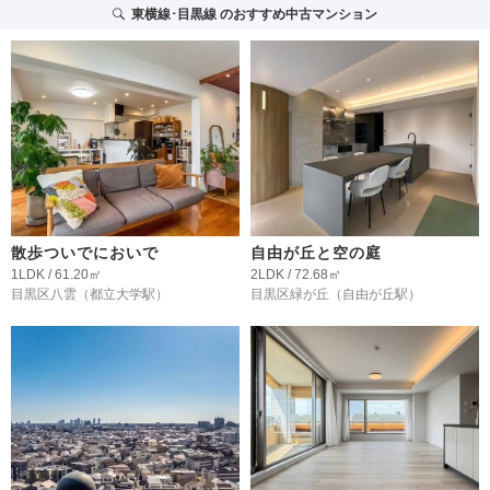
東横線･目黒線
のおすすめ中古マンション
散歩ついでにおいで
自由が丘と空の庭
1LDK / 61.20㎡
2LDK / 72.68㎡
目黒区八雲
（都立大学駅）
目黒区緑が丘
（自由が丘駅）