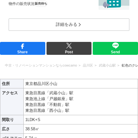
物件の販売状況
販売待ち
詳細をみる
Share
Post
Send
中古・リノベーションマンションならcowcamo
品川区
武蔵小山駅
虹色のク
住所
東京都品川区小山
アクセス
東急目黒線「武蔵小山」駅
東急池上線「戸越銀座」駅
東急目黒線「不動前」駅
東急目黒線「西小山」駅
間取り
1LDK+S
広さ
38.58㎡