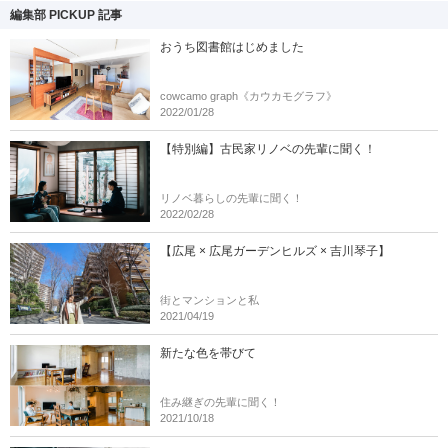
編集部 PICKUP 記事
おうち図書館はじめました
cowcamo graph《カウカモグラフ》
2022/01/28
【特別編】古民家リノベの先輩に聞く！
リノベ暮らしの先輩に聞く！
2022/02/28
【広尾 × 広尾ガーデンヒルズ × 吉川琴子】
街とマンションと私
2021/04/19
新たな色を帯びて
住み継ぎの先輩に聞く！
2021/10/18