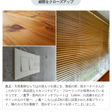
細部をクローズアップ
左上・
天然素材ならではの温もりを感じる、無垢の床。前オーナーさんの
こだわりで、高品質なスカンジナビアン・フローリングが採用されている
そうです。／
左下・
室内のスイッチプレートは「Lutron」の洗練されたデ
ザインのもので統一。／
右・
こちらはLDKの窓に設置された木製ブライン
ド。陽の入り方が素敵で、思わずシャッターを切ってしまいました。