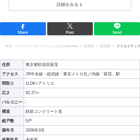
詳細をみる
Share
Post
Send
中古・リノベーションマンションならcowcamo
杉並区
荻窪駅
クリエイティ
住所
東京都杉並区荻窪
アクセス
JR中央線・総武線・東京メトロ丸ノ内線「荻窪」駅
間取り
1LDK+アトリエ
広さ
92.27㎡
バルコニー
-
構造
鉄筋コンクリート造
総戸数
5戸
築年月
2006年3月
改装年月
未改装