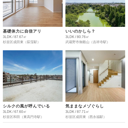
基礎体力に自信アリ
いいのかしら？
3LDK / 87.67㎡
3LDK / 80.76㎡
杉並区成田東
（荻窪駅）
武蔵野市御殿山
（吉祥寺駅）
シルクの風が呼んでいる
気ままなメゾぐらし
3LDK / 67.60㎡
3LDK / 87.71㎡
杉並区和田
（東高円寺駅）
杉並区成田東
（西永福駅）