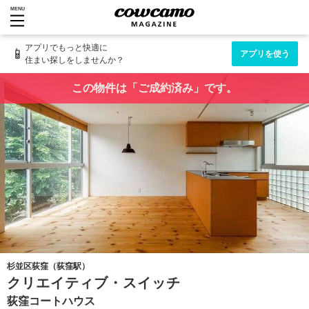
MENU
アプリでもっと快適に
📱
アプリを使う
住まい探しをしませんか？
この物件は「ご成約済み」です。
杉並区荻窪（荻窪駅）
クリエイティブ・スイッチ
荻窪コートハウス