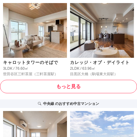
キャロットタワーのそばで
カレッジ・オブ・デイライト
3LDK / 76.60㎡
2LDK / 63.96㎡
世田谷区三軒茶屋
（三軒茶屋駅）
目黒区大橋
（駒場東大前駅）
もっと見る
中央線
のおすすめ中古マンション