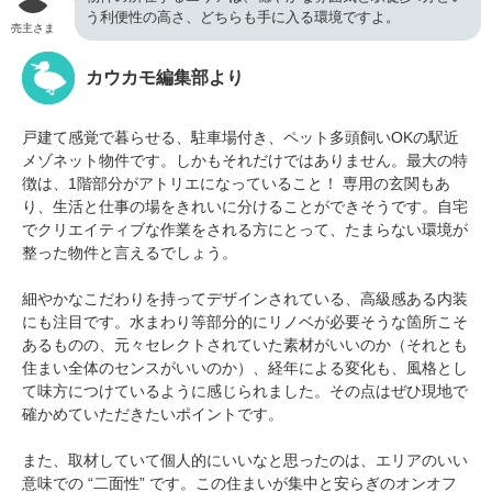
う利便性の高さ、どちらも手に入る環境ですよ。
売主さま
カウカモ編集部より
戸建て感覚で暮らせる、駐車場付き、ペット多頭飼いOKの駅近
メゾネット物件です。しかもそれだけではありません。最大の特
徴は、1階部分がアトリエになっていること！ 専用の玄関もあ
り、生活と仕事の場をきれいに分けることができそうです。自宅
でクリエイティブな作業をされる方にとって、たまらない環境が
整った物件と言えるでしょう。
細やかなこだわりを持ってデザインされている、高級感ある内装
にも注目です。水まわり等部分的にリノベが必要そうな箇所こそ
あるものの、元々セレクトされていた素材がいいのか（それとも
住まい全体のセンスがいいのか）、経年による変化も、風格とし
て味方につけているように感じられました。その点はぜひ現地で
確かめていただきたいポイントです。
また、取材していて個人的にいいなと思ったのは、エリアのいい
意味での “二面性” です。この住まいが集中と安らぎのオンオフ