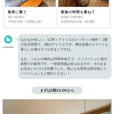
無骨に整う
家族の時間を重ねて
1R / 33.56㎡
3LDK / 109.99㎡
中野区本町
（中野坂上駅）
杉並区阿佐谷南
（荻窪駅）
なかなか珍しい、1LDK＋アトリエのメゾネット物件！ 2階
が生活空間で、1階がアトリエです。職住近接のスマートな
cowcamo
暮らしを描けそうな住まいですね。
なお、こちらの物件は2006年竣工で、リノベーション前の
状態での販売です。一部使用感は見られますが、そのまま
お住みいただける印象でした。気になる箇所は部分的にリ
ノベーションもご検討ください！
まずは2階のLDKから