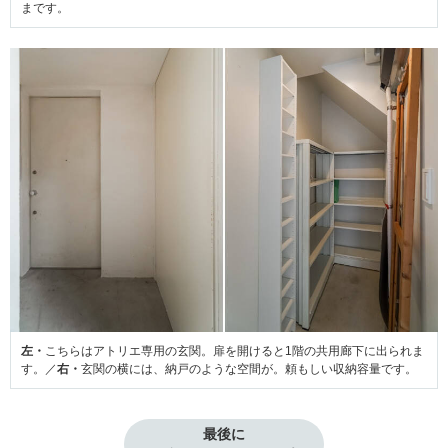
まです。
左・
こちらはアトリエ専用の玄関。扉を開けると1階の共用廊下に出られま
す。／
右・
玄関の横には、納戸のような空間が。頼もしい収納容量です。
最後に
