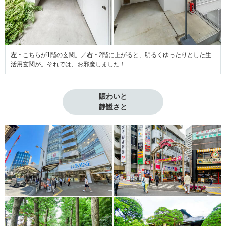
左・
こちらが1階の玄関。／
右・
2階に上がると、明るくゆったりとした生
活用玄関が。それでは、お邪魔しました！
賑わいと

静謐さと