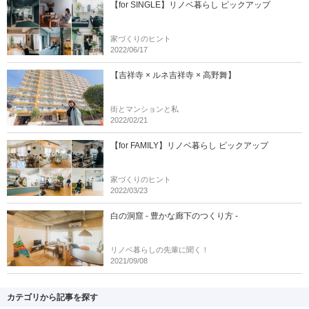
【for SINGLE】リノベ暮らし ピックアップ
家づくりのヒント
2022/06/17
【吉祥寺 × ルネ吉祥寺 × 高野舞】
街とマンションと私
2022/02/21
【for FAMILY】リノベ暮らし ピックアップ
家づくりのヒント
2022/03/23
白の洞窟 - 豊かな廊下のつくり方 -
リノベ暮らしの先輩に聞く！
2021/09/08
カテゴリから記事を探す