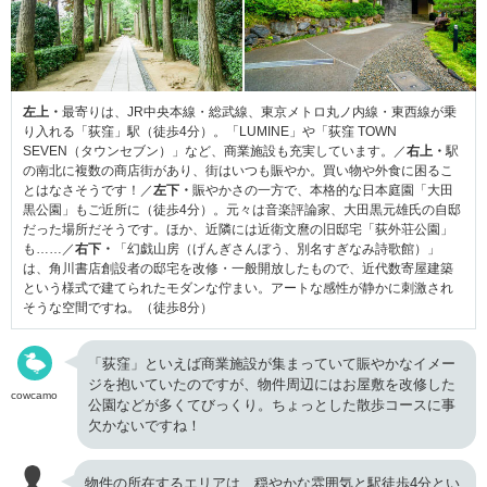
左上・
最寄りは、JR中央本線・総武線、東京メトロ丸ノ内線・東西線が乗
り入れる「荻窪」駅（徒歩4分）。「LUMINE」や「荻窪 TOWN
SEVEN（タウンセブン）」など、商業施設も充実しています。／
右上・
駅
の南北に複数の商店街があり、街はいつも賑やか。買い物や外食に困るこ
とはなさそうです！／
左下・
賑やかさの一方で、本格的な日本庭園「大田
黒公園」もご近所に（徒歩4分）。元々は音楽評論家、大田黒元雄氏の自邸
だった場所だそうです。ほか、近隣には近衛文麿の旧邸宅「荻外荘公園」
も……／
右下・
「幻戯山房（げんぎさんぼう、別名すぎなみ詩歌館）」
は、角川書店創設者の邸宅を改修・一般開放したもので、近代数寄屋建築
という様式で建てられたモダンな佇まい。アートな感性が静かに刺激され
そうな空間ですね。（徒歩8分）
「荻窪」といえば商業施設が集まっていて賑やかなイメー
ジを抱いていたのですが、物件周辺にはお屋敷を改修した
cowcamo
公園などが多くてびっくり。ちょっとした散歩コースに事
欠かないですね！
物件の所在するエリアは、穏やかな雰囲気と駅徒歩4分とい