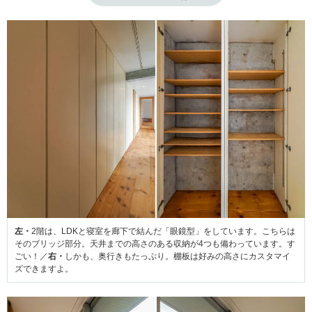
左・
2階は、LDKと寝室を廊下で結んだ「眼鏡型」をしています。こちらは
そのブリッジ部分。天井までの高さのある収納が4つも備わっています。す
ごい！／
右・
しかも、奥行きもたっぷり。棚板は好みの高さにカスタマイ
ズできますよ。