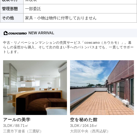
管理形態
一部委託
その他
家具・小物は物件に付帯しておりません
NEW ARRIVAL
中古・リノベーションマンションの売買サービス「cowcamo（カウカモ）」。暮
らしの妄想から購入、そして次の住まい手へのバトンパスまでも、一貫してサポー
トします。
アールの美学
空を秘めた館
3LDK / 88.71㎡
3LDK / 104.16㎡
三鷹市下連雀
（三鷹駅）
大田区中央
（西馬込駅）