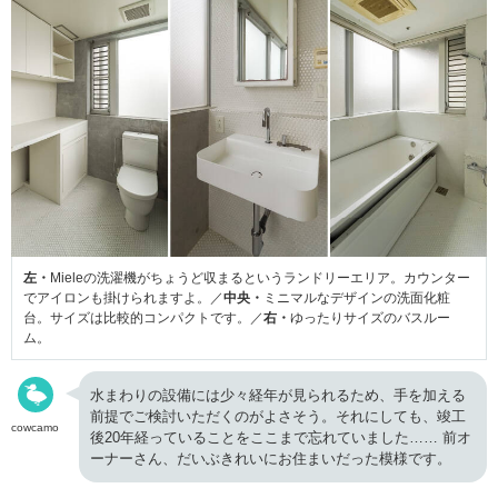
左・
Mieleの洗濯機がちょうど収まるというランドリーエリア。カウンター
でアイロンも掛けられますよ。／
中央・
ミニマルなデザインの洗面化粧
台。サイズは比較的コンパクトです。／
右・
ゆったりサイズのバスルー
ム。
水まわりの設備には少々経年が見られるため、手を加える
前提でご検討いただくのがよさそう。それにしても、竣工
cowcamo
後20年経っていることをここまで忘れていました…… 前オ
ーナーさん、だいぶきれいにお住まいだった模様です。