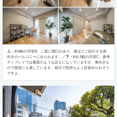
上・
約8帖の洋室B。二面に開口があり、後ほどご紹介する南
向きのバルコニーに出られます。／
下・
約6.5帖の洋室C。参考
ディプレイでは書斎のような設えになっていますが、東向きな
ので寝室にも適しています。朝日で気持ちよく目覚められそう
ですよ。