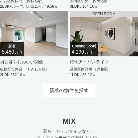
杉並区西荻北 （西荻窪駅）
大田区中央 （西馬込駅）
2LDK+ルーフバルコニー / 49.59㎡
3LDK / 104.16㎡
OPEN ROOM
新着
Coming Soon
5,480
4,190
万円
万円
街と暮らしのいい関係
軽快アーバンライフ
板橋区常盤台 （ときわ台駅）
品川区西品川 （戸越駅）
2LDK / 62.10㎡
1LDK / 35.22㎡
新着の物件を探す
MIX
暮らし方・デザインなど、
さまざまなテーマの物件まとめ。