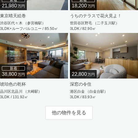
新着
新着
21,980
18,200
万円
万円
東京晴天絵巻
うちのテラスで花火見よ！
渋谷区代々木 （参宮橋駅）
世田谷区野毛 （二子玉川駅）
3LDK+ルーフバルコニー / 85.50㎡
3LDK / 82.90㎡
新着
38,800
22,800
万円
万円
琥珀色の乾杯
深窓の令住
品川区北品川 （大崎駅）
港区白金 （白金台駅）
3LDK / 131.92㎡
3LDK / 83.93㎡
他の物件を見る