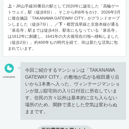
上・
JR山手線30番目の駅として2020年に誕生した「高輪ゲー
トウェイ」駅（徒歩8分）。そこから約6年をかけ、2026年3月
に複合施設「TAKANAWA GATEWAY CITY」がグランドオープ
ンしました（徒歩7分）。／
下・
都営浅草線と京急本線が通る
「泉岳寺」駅までは徒歩4分。駅名にもなっている「泉岳寺」
は1612年に創建し、1641年の大火後現在の地へ移転しました
（徒歩2分）。約400年もの時代を経て、街は新たな活気に包
まれています。
今回ご紹介するマンションは「TAKANAWA
GATEWAY CITY」の敷地が広がる桜田通り沿
cowcamo
いから1本奥へ入った、ヴィンテージマンショ
ンが並ぶ邸宅街の入り口付近に所在していま
す。住民の方々以外は基本的に立ち入らない
場所のため、閑静で凛とした空気は変わらぬ
ままです。