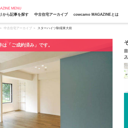
AZINE MENU
リから記事を探す
中古住宅アーカイブ
cowcamo MAGAZINEとは
中古住宅アーカイブ
スターハイツ駒場東大前
件は「ご成約済み」です。
目
ス