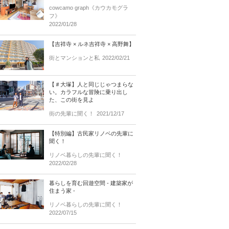
cowcamo graph《カウカモグラ
フ》
2022/01/28
【吉祥寺 × ルネ吉祥寺 × 高野舞】
街とマンションと私
2022/02/21
【＃大塚】人と同じじゃつまらな
い。カラフルな冒険に乗り出し
た、この街を見よ
街の先輩に聞く！
2021/12/17
【特別編】古民家リノベの先輩に
聞く！
リノベ暮らしの先輩に聞く！
2022/02/28
暮らしを育む回遊空間 - 建築家が
住まう家 -
リノベ暮らしの先輩に聞く！
2022/07/15