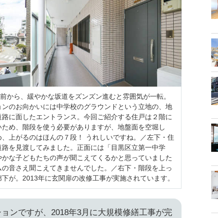
駅前から、緩やかな坂道をズンズン進むと雰囲気が一転。
ョンのお向かいには中学校のグラウンドという立地の、地
道路に面したエントランス。今回ご紹介する住戸は２階に
いため、階段を使う必要がありますが、
地盤面を空堀し
、上がるのはほんの７段！ うれしいですね。
／左下・住
道路を見渡してみました。正面には「目黒区立第一中学
やかな子どもたちの声が聞こえてくるかと思っていました
ムの音さえ聞こえてきませんでした。／右下・階段を上っ
下が。2013年に玄関扉の改修工事が実施されています。
ションですが、2018年3月に大規模修繕工事が完