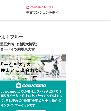
cowcamo
MENU
中古マンションを探す
そよぐブルー
黒区大橋 （池尻大橋駅）
ターハイツ駒場東大前