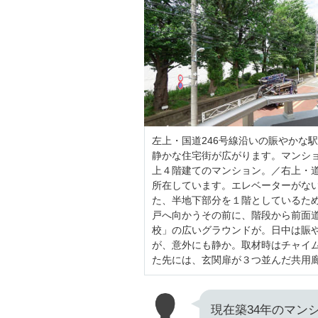
左上・国道246号線沿いの賑やかな
静かな住宅街が広がります。マンシ
上４階建てのマンション。／右上・
所在しています。エレベーターがな
た、半地下部分を１階としているため
戸へ向かうその前に、階段から前面
校」の広いグラウンドが。日中は賑
が、意外にも静か。取材時はチャイ
た先には、玄関扉が３つ並んだ共用廊
現在築34年のマン