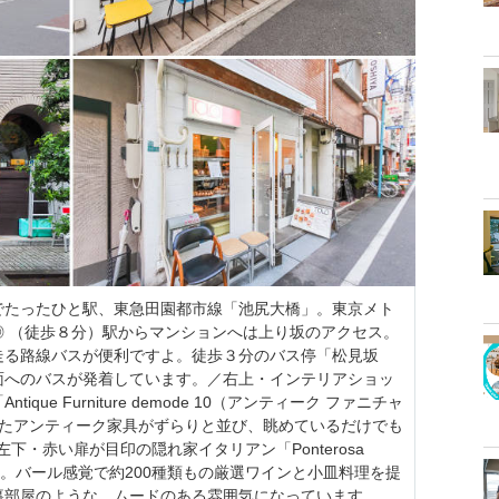
でたったひと駅、東急田園都市線「池尻大橋」。東京メト
◎ （徒歩８分）駅からマンションへは上り坂のアクセス。
走る路線バスが便利ですよ。徒歩３分のバス停「松見坂
面へのバスが発着しています。／右上・インテリアショッ
ue Furniture demode 10（アンティーク ファニチャ
れたアンティーク家具がずらりと並び、眺めているだけでも
左下・赤い扉が目印の隠れ家イタリアン「Ponterosa
）」。バール感覚で約200種類もの厳選ワインと小皿料理を提
裏部屋のような、ムードのある雰囲気になっています。