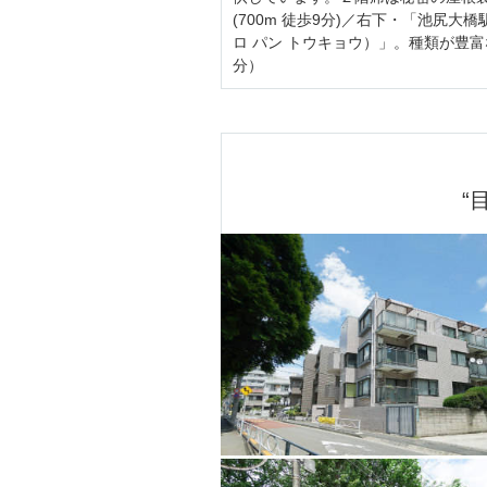
(700m 徒歩9分)／右下・「池尻大橋
ロ パン トウキョウ）」。種類が豊富
分）
“