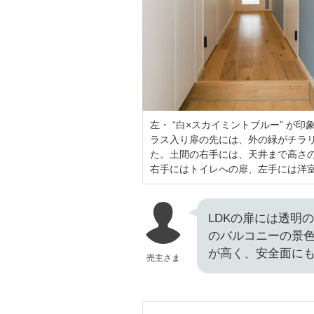
左・ “白×スカイミントブルー” が
ラス入り扉の先には、外の緑がチラ
た。土間の右手には、天井まで高さ
右手にはトイレへの扉、左手には洋
LDKの扉には透明
のバルコニー
の景
が高く、安全面に
売主さま