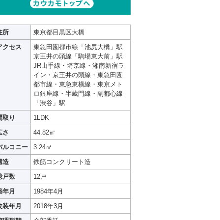
住所
東京都目黒区大橋
アクセス
東急田園都市線「池尻大橋」駅
京王井の頭線「駒場東大前」駅
JR山手線・埼京線・湘南新宿ラ
イン・京王井の頭線・東急田園
都市線・東急東横線・東京メト
ロ銀座線・半蔵門線・副都心線
「渋谷」駅
間取り
1LDK
広さ
44.82㎡
バルコニー
3.24㎡
構造
鉄筋コンクリート造
総戸数
12戸
築年月
1984年4月
改装年月
2018年3月