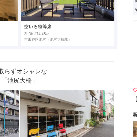
空いろ特等席
2LDK / 74.45㎡
世田谷区池尻
（池尻大橋駅）
取らずオシャレな

「池尻大橋」
新