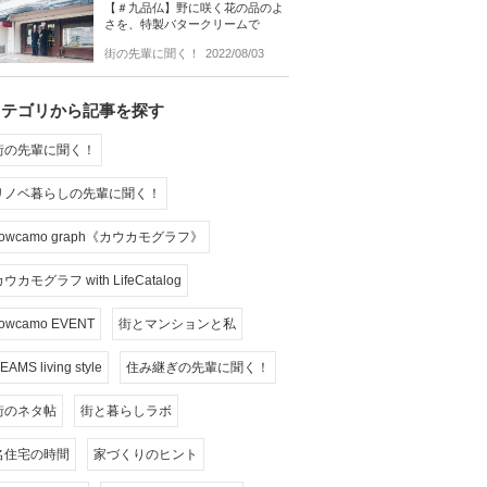
【＃九品仏】野に咲く花の品のよ
さを、特製バタークリームで
街の先輩に聞く！
2022/08/03
カテゴリから記事を探す
街の先輩に聞く！
リノベ暮らしの先輩に聞く！
cowcamo graph《カウカモグラフ》
ウカモグラフ with LifeCatalog
owcamo EVENT
街とマンションと私
EAMS living style
住み継ぎの先輩に聞く！
街のネタ帖
街と暮らしラボ
名住宅の時間
家づくりのヒント