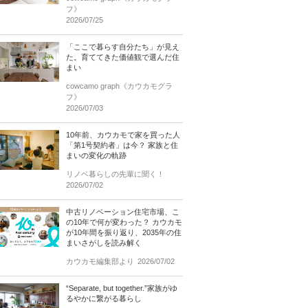
フ》
2026/07/25
「ここで暮らす自分たち」が見え
た。育ててきた価値観で選んだ住
まい
cowcamo graph《カウカモグラ
フ》
2026/07/03
10年前、カウカモで家を買った人
「第1号契約者」は今？ 家族と住
まいの変化の軌跡
リノベ暮らしの先輩に聞く！
2026/07/02
中古リノベーション住宅市場、こ
の10年で何が変わった？ カウカモ
が10年間を振り返り、2035年の住
まいさがしを読み解く
カウカモ編集部より
2026/07/02
“Separate, but together.”家族がゆ
るやかに繋がる暮らし