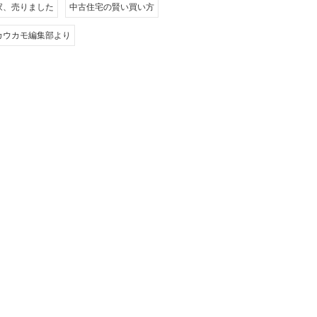
家、売りました
中古住宅の賢い買い方
カウカモ編集部より