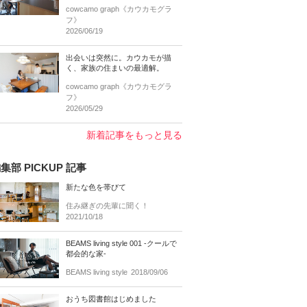
cowcamo graph《カウカモグラ
フ》
2026/06/19
出会いは突然に。カウカモが描
く、家族の住まいの最適解。
cowcamo graph《カウカモグラ
フ》
2026/05/29
新着記事をもっと見る
集部 PICKUP 記事
新たな色を帯びて
住み継ぎの先輩に聞く！
2021/10/18
BEAMS living style 001 -クールで
都会的な家-
BEAMS living style
2018/09/06
おうち図書館はじめました