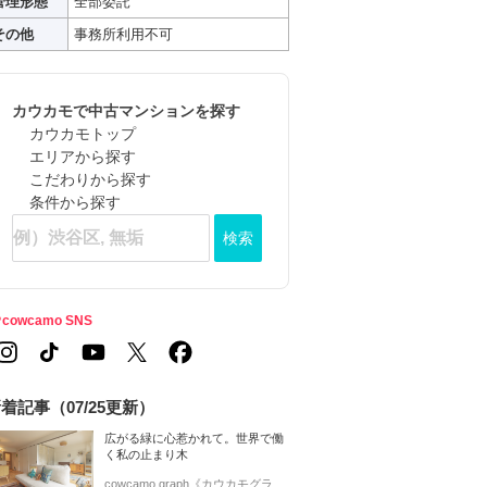
管理形態
全部委託
その他
事務所利用不可
カウカモで中古マンションを探す
カウカモトップ
エリアから探す
こだわりから探す
条件から探す
検索
cowcamo SNS
着記事（07/25更新）
広がる緑に心惹かれて。世界で働
く私の止まり木
cowcamo graph《カウカモグラ