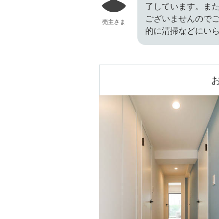
了しています。ま
ございませんので
売主さま
的に清掃などにい