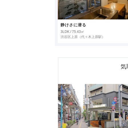
静けさに潜る
3LDK / 75.43㎡
渋谷区上原
（代々木上原駅）
気