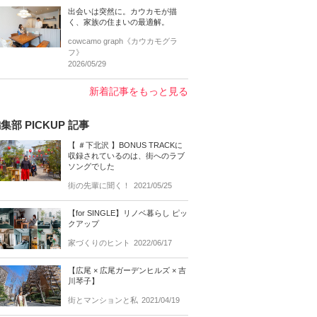
出会いは突然に。カウカモが描
く、家族の住まいの最適解。
cowcamo graph《カウカモグラ
フ》
2026/05/29
新着記事をもっと見る
集部 PICKUP 記事
【 ＃下北沢 】BONUS TRACKに
収録されているのは、街へのラブ
ソングでした
街の先輩に聞く！
2021/05/25
【for SINGLE】リノベ暮らし ピッ
クアップ
家づくりのヒント
2022/06/17
【広尾 × 広尾ガーデンヒルズ × 吉
川琴子】
街とマンションと私
2021/04/19