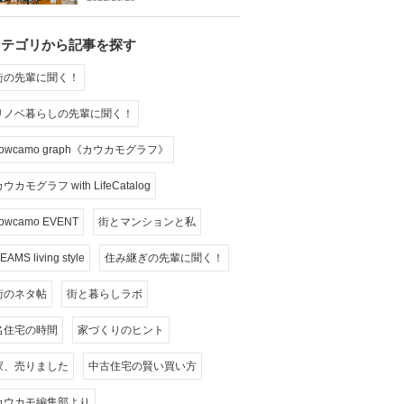
カテゴリから記事を探す
街の先輩に聞く！
リノベ暮らしの先輩に聞く！
cowcamo graph《カウカモグラフ》
ウカモグラフ with LifeCatalog
owcamo EVENT
街とマンションと私
EAMS living style
住み継ぎの先輩に聞く！
街のネタ帖
街と暮らしラボ
名住宅の時間
家づくりのヒント
家、売りました
中古住宅の賢い買い方
カウカモ編集部より