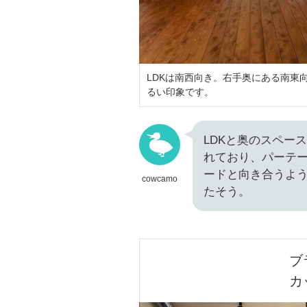
LDKは南西向き。右手奥にある南東
るい印象です。
LDKと奥のスペー
れており、パーテ
ードと向き合うよ
cowcamo
たそう。
ブ
カ