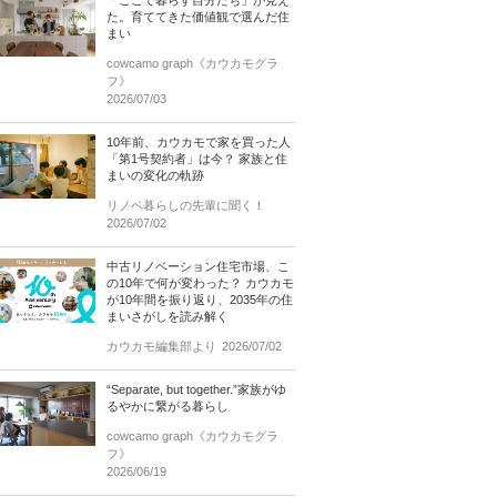
「ここで暮らす自分たち」が見え
た。育ててきた価値観で選んだ住
まい
cowcamo graph《カウカモグラ
フ》
2026/07/03
10年前、カウカモで家を買った人
「第1号契約者」は今？ 家族と住
まいの変化の軌跡
リノベ暮らしの先輩に聞く！
2026/07/02
中古リノベーション住宅市場、こ
の10年で何が変わった？ カウカモ
が10年間を振り返り、2035年の住
まいさがしを読み解く
カウカモ編集部より
2026/07/02
“Separate, but together.”家族がゆ
るやかに繋がる暮らし
cowcamo graph《カウカモグラ
フ》
2026/06/19