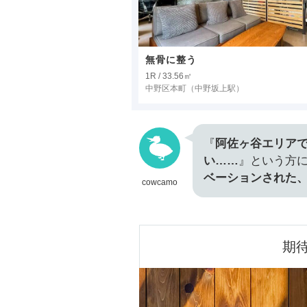
無骨に整う
1R / 33.56㎡
中野区本町
（中野坂上駅）
『
阿佐ヶ谷エリア
い……
』という方
ベーションされた
cowcamo
期