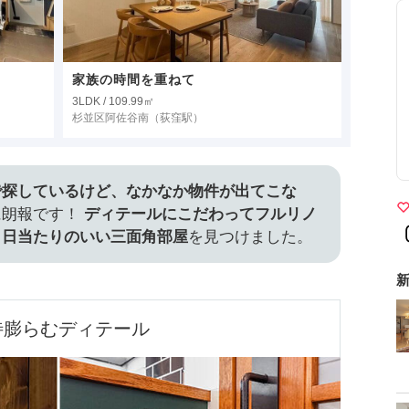
家族の時間を重ねて
3LDK / 109.99㎡
杉並区阿佐谷南
（荻窪駅）
で探しているけど、なかなか物件が出てこな
に朗報です！
ディテールにこだわってフルリノ
、日当たりのいい三面角部屋
を見つけました。
新
待膨らむディテール