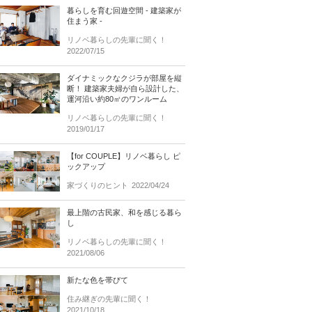
暮らしを育む回遊空間 - 建築家が
住まう家 -
リノベ暮らしの先輩に聞く！
2022/07/15
ダイナミックなクジラが部屋を縦
断！ 建築家夫婦が自ら設計した、
運河沿い約80㎡のワンルーム
リノベ暮らしの先輩に聞く！
2019/01/17
【for COUPLE】リノベ暮らし ピ
ックアップ
家づくりのヒント
2022/04/24
最上階の古民家、和を感じる暮ら
し
リノベ暮らしの先輩に聞く！
2021/08/06
新たな色を帯びて
住み継ぎの先輩に聞く！
2021/10/18