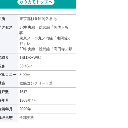
住所
東京都杉並区阿佐谷北
アクセス
JR中央線・総武線「阿佐ヶ谷」
駅
東京メトロ丸ノ内線「南阿佐ヶ
谷」駅
JR中央線・総武線「高円寺」駅
間取り
1SLDK+WIC
広さ
53.46㎡
バルコニー
8.90㎡
構造
鉄筋コンクリート造
総戸数
16戸
築年月
1969年7月
改装年月
2020年
管理形態
全部委託