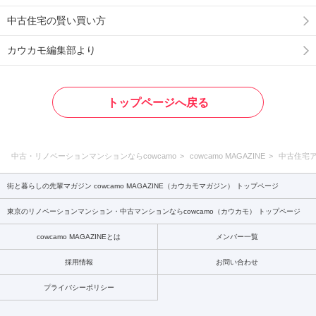
中古住宅の賢い買い方
カウカモ編集部より
トップページへ戻る
中古・リノベーションマンションならcowcamo
cowcamo MAGAZINE
中古住宅
街と暮らしの先輩マガジン cowcamo MAGAZINE（カウカモマガジン） トップページ
東京のリノベーションマンション・中古マンションならcowcamo（カウカモ） トップページ
cowcamo MAGAZINEとは
メンバー一覧
採用情報
お問い合わせ
プライバシーポリシー