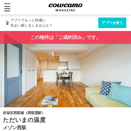
MENU
アプリでもっと快適に
📱
アプリを使う
住まい探しをしませんか？
この物件は「ご成約済み」です。
杉並区西荻南（西荻窪駅）
ただいまの温度
メゾン西荻