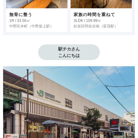
無骨に整う
家族の時間を重ねて
1R / 33.56㎡
3LDK / 109.99㎡
中野区本町
（中野坂上駅）
杉並区阿佐谷南
（荻窪駅）
駅チカさん

こんにちは