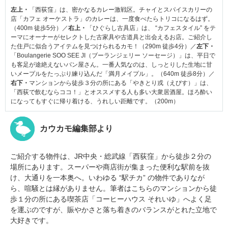
左上・
「西荻窪」は、密かなるカレー激戦区。チャイとスパイスカリーの
店「カフェ オーケストラ」のカレーは、一度食べたらトリコになるはず。
（400m 徒歩5分）／
右上・
「ひぐらし古具店」は、 “カフェスタイル” をテ
ーマにオーナーがセレクトした古家具や古道具と出会えるお店。ご紹介し
た住戸に似合うアイテムを見つけられるカモ！（290m 徒歩4分）／
左下・
「Boulangerie SOO SEE JI（ブーランジェリー ソーセージ）」は、平日で
も客足が途絶えないパン屋さん。一番人気なのは、しっとりした生地に甘
いメープルをたっぷり練り込んだ「満月メイプル」。（640m 徒歩8分）／
右下・
マンションから徒歩３分の所にある「やきとり戎（えびす）」は、
「西荻で飲むならココ！」とオススメする人も多い大衆居酒屋。ほろ酔い
になってもすぐに帰り着ける、うれしい距離です。（200m）
カウカモ編集部より
ご紹介する物件は、JR中央・総武線「西荻窪」から徒歩２分の
場所にあります。スーパーや商店街が集まった便利な駅前を抜
け、大通りを一本奥へ。いわゆる “駅チカ” の物件でありなが
ら、喧騒とは縁がありません。筆者はこちらのマンションから徒
歩１分の所にある喫茶店「コーヒーハウス それいゆ」へよく足
を運ぶのですが、賑やかさと落ち着きのバランスがとれた立地で
大好きです。