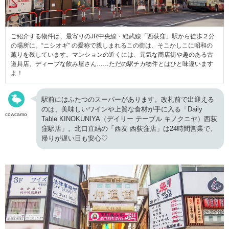
ご紹介する物件は、最寄りのJR中央線・総武線「西荻窪」駅から徒歩２分
の場所に。“ニシオギ” の愛称で親しまれるこの街は、そこかしこに昭和の
薫りを残しています。マンションの近くには、元気な商店街や趣のある古
道具店、ディープな飲み屋さん……ただの駅チカ物件とはひと味違います
よ！
駅前にはふたつのスーパーがあります。改札前で出迎える
のは、美味しいワインや上質な食材が手に入る「Daily
cowcamo
Table KINOKUNIYA（デイリー テーブル キノクニヤ）西荻
窪駅店」。北口直結の「西友 西荻窪店」は24時間営業で、
帰りが遅い日も安心♡