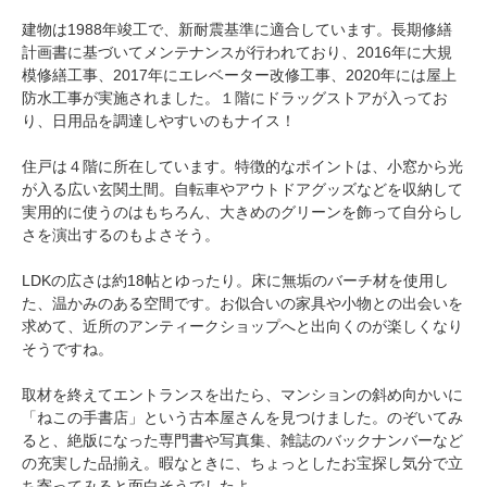
建物は1988年竣工で、新耐震基準に適合しています。長期修繕
計画書に基づいてメンテナンスが行われており、2016年に大規
模修繕工事、2017年にエレベーター改修工事、2020年には屋上
防水工事が実施されました。１階にドラッグストアが入ってお
り、日用品を調達しやすいのもナイス！
住戸は４階に所在しています。特徴的なポイントは、小窓から光
が入る広い玄関土間。自転車やアウトドアグッズなどを収納して
実用的に使うのはもちろん、大きめのグリーンを飾って自分らし
さを演出するのもよさそう。
LDKの広さは約18帖とゆったり。床に無垢のバーチ材を使用し
た、温かみのある空間です。お似合いの家具や小物との出会いを
求めて、近所のアンティークショップへと出向くのが楽しくなり
そうですね。
取材を終えてエントランスを出たら、マンションの斜め向かいに
「ねこの手書店」という古本屋さんを見つけました。のぞいてみ
ると、絶版になった専門書や写真集、雑誌のバックナンバーなど
の充実した品揃え。暇なときに、ちょっとしたお宝探し気分で立
ち寄ってみると面白そうでしたよ。