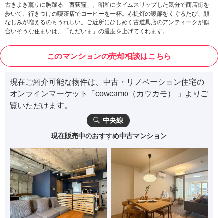
古きよき薫りに胸躍る「西荻窪」。昭和にタイムスリップした気分で商店街を
歩いて、行きつけの喫茶店でコーヒーを一杯。赤提灯の暖簾をくぐるたび、顔
なじみが増えるのもうれしい。ご近所にひしめく古道具店のアンティークが似
合いそうな住まいは、「ただいま」の温度を上げてくれます。
このマンションの売却相談はこちら
現在ご紹介可能な物件は、中古・リノベーション住宅の
オンラインマーケット「
cowcamo（カウカモ）
」よりご
覧いただけます。
中央線
現在販売中のおすすめ中古マンション