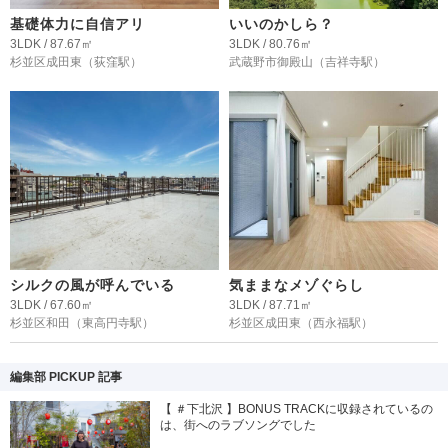
基礎体力に自信アリ
いいのかしら？
3LDK / 87.67㎡
3LDK / 80.76㎡
杉並区成田東
（荻窪駅）
武蔵野市御殿山
（吉祥寺駅）
シルクの風が呼んでいる
気ままなメゾぐらし
3LDK / 67.60㎡
3LDK / 87.71㎡
杉並区和田
（東高円寺駅）
杉並区成田東
（西永福駅）
編集部 PICKUP 記事
【 ＃下北沢 】BONUS TRACKに収録されているの
は、街へのラブソングでした