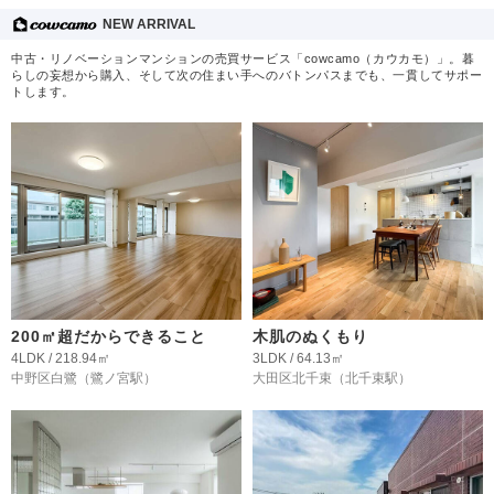
NEW ARRIVAL
中古・リノベーションマンションの売買サービス「cowcamo（カウカモ）」。暮
らしの妄想から購入、そして次の住まい手へのバトンパスまでも、一貫してサポー
トします。
200㎡超だからできること
木肌のぬくもり
4LDK / 218.94㎡
3LDK / 64.13㎡
中野区白鷺
（鷺ノ宮駅）
大田区北千束
（北千束駅）