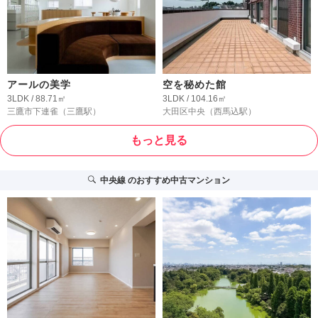
アールの美学
空を秘めた館
3LDK / 88.71㎡
3LDK / 104.16㎡
三鷹市下連雀
（三鷹駅）
大田区中央
（西馬込駅）
もっと見る
中央線
のおすすめ中古マンション