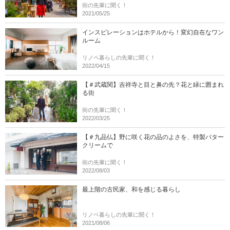
街の先輩に聞く！
2021/05/25
インスピレーションはホテルから！変幻自在なワン
ルーム
リノベ暮らしの先輩に聞く！
2022/04/15
【＃武蔵関】吉祥寺と目と鼻の先？花と緑に囲まれ
る街
街の先輩に聞く！
2022/03/25
【＃九品仏】野に咲く花の品のよさを、特製バター
クリームで
街の先輩に聞く！
2022/08/03
最上階の古民家、和を感じる暮らし
リノベ暮らしの先輩に聞く！
2021/08/06