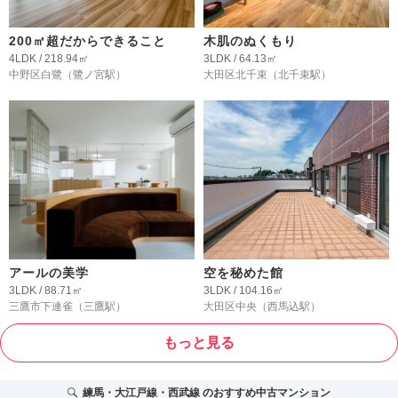
200㎡超だからできること
木肌のぬくもり
4LDK / 218.94㎡
3LDK / 64.13㎡
中野区白鷺
（鷺ノ宮駅）
大田区北千束
（北千束駅）
アールの美学
空を秘めた館
3LDK / 88.71㎡
3LDK / 104.16㎡
三鷹市下連雀
（三鷹駅）
大田区中央
（西馬込駅）
もっと見る
練馬・大江戸線・西武線
のおすすめ中古マンション