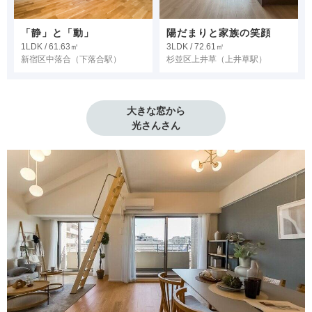
「静」と「動」
陽だまりと家族の笑顔
1LDK / 61.63㎡
3LDK / 72.61㎡
新宿区中落合
（下落合駅）
杉並区上井草
（上井草駅）
大きな窓から

光さんさん