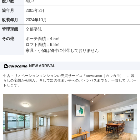
総戸数
40戸
築年月
2003年2月
改装年月
2024年10月
管理形態
全部委託
その他
ポーチ面積：4.5㎡
ロフト面積：9.8㎡
家具・小物は物件に付帯しておりません
NEW ARRIVAL
中古・リノベーションマンションの売買サービス「cowcamo（カウカモ）」。暮
らしの妄想から購入、そして次の住まい手へのバトンパスまでも、一貫してサポー
トします。