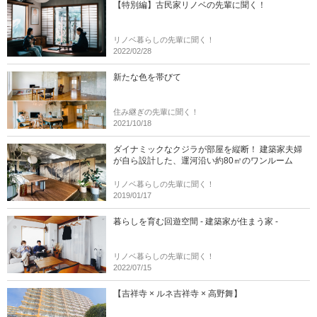
【特別編】古民家リノベの先輩に聞く！
リノベ暮らしの先輩に聞く！
2022/02/28
新たな色を帯びて
住み継ぎの先輩に聞く！
2021/10/18
ダイナミックなクジラが部屋を縦断！ 建築家夫婦
が自ら設計した、運河沿い約80㎡のワンルーム
リノベ暮らしの先輩に聞く！
2019/01/17
暮らしを育む回遊空間 - 建築家が住まう家 -
リノベ暮らしの先輩に聞く！
2022/07/15
【吉祥寺 × ルネ吉祥寺 × 高野舞】