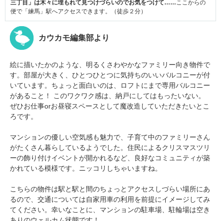
三丁目」は木々に埋もれて見つけづらいのでお気をつけて……
ここからの
便で「練馬」駅へアクセスできます。（徒歩２分）
カウカモ編集部より
絵に描いたかのような、明るくさわやかなファミリー向き物件で
す。部屋が大きく、ひとつひとつに気持ちのいいバルコニーが付
いています。ちょっと面白いのは、ロフトにまで専用バルコニー
があること！ このワクワク感は、納戸にしてはもったいない。
ぜひお仕事orお昼寝スペースとして魔改造していただきたいとこ
ろです。
マンションの優しい空気感も魅力で、子育て中のファミリーさん
がたくさん暮らしているようでした。住民によるクリスマスツリ
ーの飾り付けイベントが開かれるなど、良好なコミュニティが築
かれている模様です。ニッコリしちゃいますね。
こちらの物件は駅と駅と間のちょっとアクセスしづらい場所にあ
るので、交通については自家用車の利用を前提にイメージしてみ
てください。幸いなことに、マンションの駐車場、駐輪場は空き
ありのウェルカム状態です！