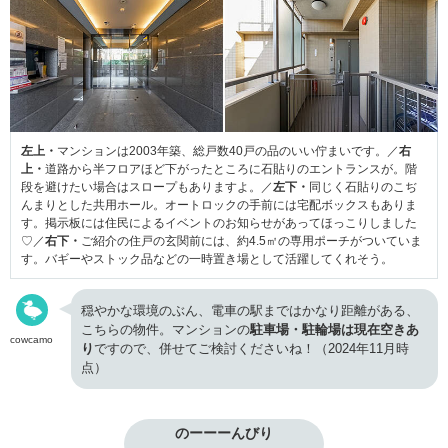
左上・
マンションは2003年築、総戸数40戸の品のいい佇まいです。／
右
上・
道路から半フロアほど下がったところに石貼りのエントランスが。階
段を避けたい場合はスロープもありますよ。／
左下・
同じく石貼りのこぢ
んまりとした共用ホール。オートロックの手前には宅配ボックスもありま
す。掲示板には住民によるイベントのお知らせがあってほっこりしました
♡／
右下・
ご紹介の住戸の玄関前には、約4.5㎡の専用ポーチがついていま
す。バギーやストック品などの一時置き場として活躍してくれそう。
穏やかな環境のぶん、電車の駅まではかなり距離がある、
こちらの物件。マンションの
駐車場・駐輪場は現在空きあ
cowcamo
り
ですので、併せてご検討くださいね！（2024年11月時
点）
のーーーんびり
