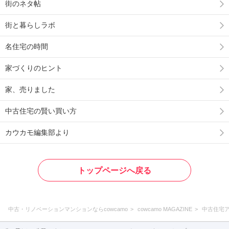
街のネタ帖
街と暮らしラボ
名住宅の時間
家づくりのヒント
家、売りました
中古住宅の賢い買い方
カウカモ編集部より
トップページへ戻る
中古・リノベーションマンションならcowcamo
cowcamo MAGAZINE
中古住宅