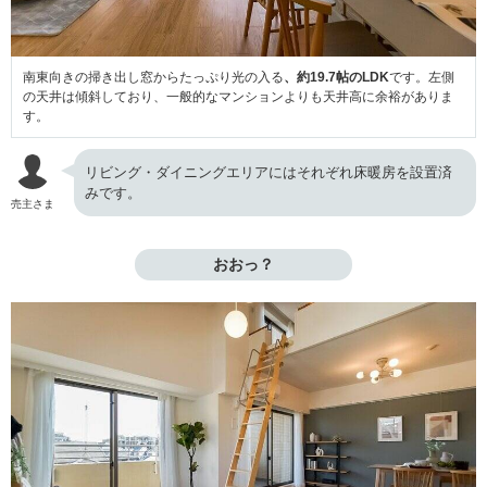
南東向きの掃き出し窓からたっぷり光の入る
、約19.7帖のLDK
です。左側
の天井は傾斜しており、一般的なマンションよりも天井高に余裕がありま
す。
リビング・ダイニングエリアにはそれぞれ床暖房を設置済
みです。
売主さま
おおっ？