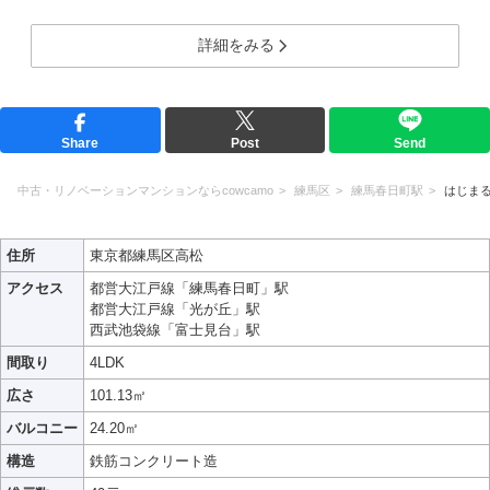
詳細をみる
Share
Post
Send
中古・リノベーションマンションならcowcamo
練馬区
練馬春日町駅
はじま
住所
東京都練馬区高松
アクセス
都営大江戸線「練馬春日町」駅
都営大江戸線「光が丘」駅
西武池袋線「富士見台」駅
間取り
4LDK
広さ
101.13㎡
バルコニー
24.20㎡
構造
鉄筋コンクリート造