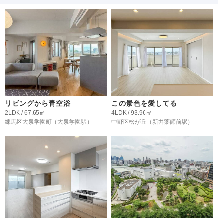
リビングから青空浴
この景色を愛してる
2LDK / 67.65㎡
4LDK / 93.96㎡
練馬区大泉学園町
（大泉学園駅）
中野区松が丘
（新井薬師前駅）