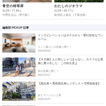
青空の特等席
わたしのジオラマ
3LDK / 77.96㎡
2LDK / 49.77㎡
中野区丸山
（野方駅）
新宿区上落合
（下落合駅）
編集部 PICKUP 記事
インスピレーションはホテルから！変幻自在なワン
ルーム
リノベ暮らしの先輩に聞く！
2022/04/15
【＃大塚】人と同じじゃつまらない。カラフルな冒
険に乗り出した、この街を見よ
街の先輩に聞く！
2021/12/17
【恵比寿 × 秀和恵比寿レジデンス × 守岡加奈多】
街とマンションと私
2020/12/27