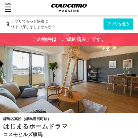
MENU
アプリでもっと快適に
📱
アプリを使う
住まい探しをしませんか？
この物件は「ご成約済み」です。
練馬区高松（練馬春日町駅）
はじまるホームドラマ
コスモヒルズ練馬