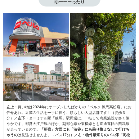
ゆーーーったり
左上・
買い物は2024年にオープンしたばかりの「ベルク 練馬高松店」にお
任せあれ。近隣の生活を一手に担う、頼もしい大型店舗です！（徒歩３
分）／
左下・
ターミナル駅「練馬」駅周辺は、一転して商業施設が多く賑
やかです。都営大江戸線のほか、副都心線や東横線とも直通運転の西武線
が走っているので
、「新宿」方面にも「渋谷」にも乗り換えなしで行けち
ゃうの
は見逃せませんよ。（バス17分）／
右・物件最寄りのバス停「高松