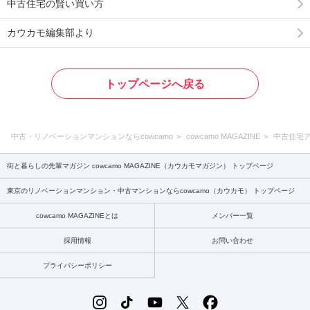
中古住宅の賢い買い方
カウカモ編集部より
トップページへ戻る
中古・リノベーションマンションならcowcamo
cowcamo MAGAZINE
中古住宅
街と暮らしの先輩マガジン cowcamo MAGAZINE（カウカモマガジン） トップページ
東京のリノベーションマンション・中古マンションならcowcamo（カウカモ） トップページ
cowcamo MAGAZINEとは
メンバー一覧
採用情報
お問い合わせ
プライバシーポリシー