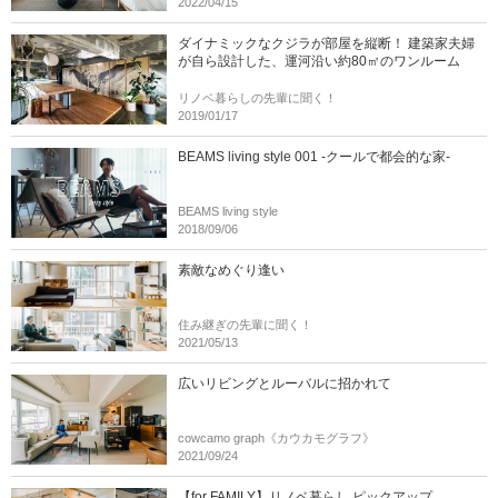
2022/04/15
ダイナミックなクジラが部屋を縦断！ 建築家夫婦
が自ら設計した、運河沿い約80㎡のワンルーム
リノベ暮らしの先輩に聞く！
2019/01/17
BEAMS living style 001 -クールで都会的な家-
BEAMS living style
2018/09/06
素敵なめぐり逢い
住み継ぎの先輩に聞く！
2021/05/13
広いリビングとルーバルに招かれて
cowcamo graph《カウカモグラフ》
2021/09/24
【for FAMILY】リノベ暮らし ピックアップ