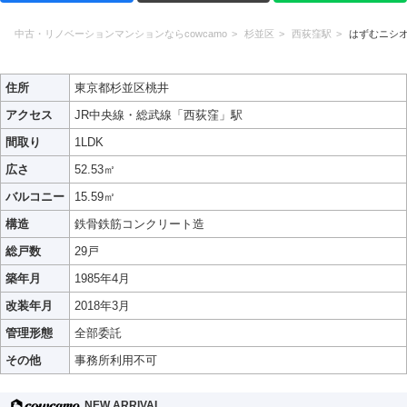
中古・リノベーションマンションならcowcamo
杉並区
西荻窪駅
はずむニシ
住所
東京都杉並区桃井
アクセス
JR中央線・総武線「西荻窪」駅
間取り
1LDK
広さ
52.53㎡
バルコニー
15.59㎡
構造
鉄骨鉄筋コンクリート造
総戸数
29戸
築年月
1985年4月
改装年月
2018年3月
管理形態
全部委託
その他
事務所利用不可
NEW ARRIVAL