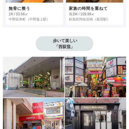
無骨に整う
家族の時間を重ねて
1R / 33.56㎡
3LDK / 109.99㎡
中野区本町
（中野坂上駅）
杉並区阿佐谷南
（荻窪駅）
 歩いて楽しい

「西荻窪」