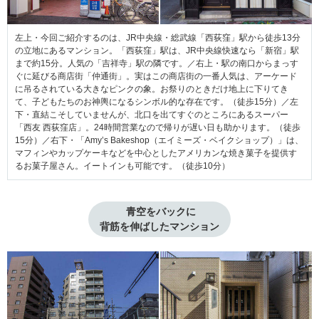
左上・今回ご紹介するのは、JR中央線・総武線「西荻窪」駅から徒歩13分
の立地にあるマンション。「西荻窪」駅は、JR中央線快速なら「新宿」駅
まで約15分。人気の「吉祥寺」駅の隣です。／右上・駅の南口からまっす
ぐに延びる商店街「仲通街」。実はこの商店街の一番人気は、アーケード
に吊るされている大きなピンクの象。お祭りのときだけ地上に下りてき
て、子どもたちのお神輿になるシンボル的な存在です。（徒歩15分）／左
下・直結こそしていませんが、北口を出てすぐのところにあるスーパー
「西友 西荻窪店」。24時間営業なので帰りが遅い日も助かります。（徒歩
15分）／右下・「Amy’s Bakeshop（エイミーズ・ベイクショップ）」は、
マフィンやカップケーキなどを中心としたアメリカンな焼き菓子を提供す
るお菓子屋さん。イートインも可能です。（徒歩10分）
 青空をバックに

背筋を伸ばしたマンション