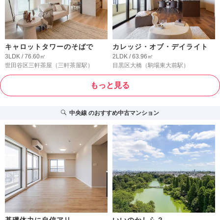
キャロットタワーのそばで
カレッジ・オブ・デイライト
3LDK / 76.60㎡
2LDK / 63.96㎡
世田谷区三軒茶屋
（三軒茶屋駅）
目黒区大橋
（駒場東大前駅）
もっと見る
中央線
のおすすめ中古マンション
基礎体力に自信アリ
いいのかしら？