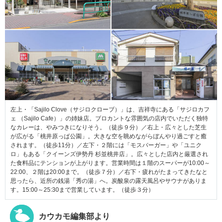
左上・「Sajilo Clove（サジロクローブ）」は、吉祥寺にある「サジロカフ
ェ （Sajilo Cafe）」の姉妹店。ブロカントな雰囲気の店内でいただく独特
なカレーは、やみつきになりそう。（徒歩９分）／右上・広々とした芝生
が広がる「桃井原っぱ公園」。大きな空を眺めながらぼんやり過ごすと癒
されます。（徒歩11分）／左下・２階には「モスバーガー」や「ユニク
ロ」もある「クイーンズ伊勢丹 杉並桃井店」。広々とした店内と厳選され
た食料品にテンションが上がります。営業時間は１階のスーパーが10:00～
22:00、２階は20:00まで。（徒歩７分）／右下・疲れがたまってきたなと
思ったら、近所の銭湯「秀の湯」へ。炭酸泉の露天風呂やサウナがありま
す。15:00～25:30まで営業しています。
（徒歩３分）
カウカモ編集部より