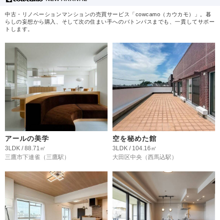
中古・リノベーションマンションの売買サービス「cowcamo（カウカモ）」。暮
らしの妄想から購入、そして次の住まい手へのバトンパスまでも、一貫してサポー
トします。
アールの美学
空を秘めた館
3LDK / 88.71㎡
3LDK / 104.16㎡
三鷹市下連雀
（三鷹駅）
大田区中央
（西馬込駅）