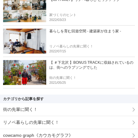
家づくりのヒント
2022/03/23
暮らしを育む回遊空間 - 建築家が住まう家 -
リノベ暮らしの先輩に聞く！
2022/07/15
【 ＃下北沢 】BONUS TRACKに収録されているの
は、街へのラブソングでした
街の先輩に聞く！
2021/05/25
カテゴリから記事を探す
街の先輩に聞く！
リノベ暮らしの先輩に聞く！
cowcamo graph《カウカモグラフ》