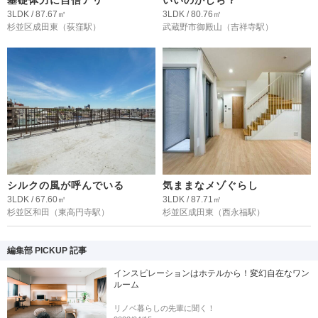
3LDK / 87.67㎡
3LDK / 80.76㎡
杉並区成田東
（荻窪駅）
武蔵野市御殿山
（吉祥寺駅）
シルクの風が呼んでいる
気ままなメゾぐらし
3LDK / 67.60㎡
3LDK / 87.71㎡
杉並区和田
（東高円寺駅）
杉並区成田東
（西永福駅）
編集部 PICKUP 記事
インスピレーションはホテルから！変幻自在なワン
ルーム
リノベ暮らしの先輩に聞く！