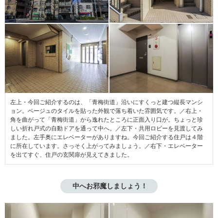
左上・今回ご紹介するのは、「青梅街道」沿いにすくっと建つ縦長マンシ
ョン。ベージュのタイルを貼った外観で落ち着いた雰囲気です。／右上・
角を曲がって「青梅街道」から逸れたところに正面入り口が。ちょっと珍
しい折れ戸式の自動ドアを通って中へ。／左下・共用ロビーを見渡してみ
ました。左手奥にエレベーターがありますね。今回ご紹介する住戸は４階
に所在しています。さっそく上がってみましょう。／右下・エレベーター
を出てすぐ、住戸の玄関扉が見えてきました。
 中へお邪魔しましょう！