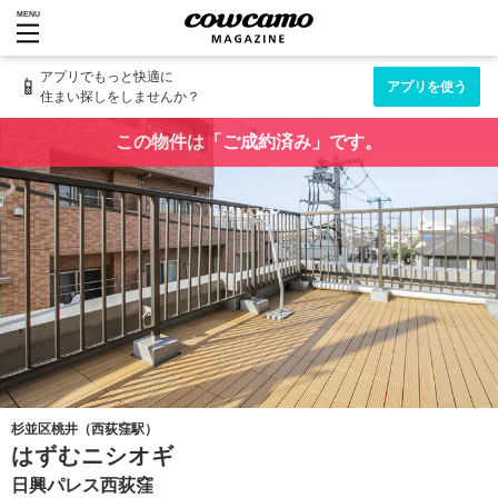
MENU
アプリでもっと快適に
📱
アプリを使う
住まい探しをしませんか？
この物件は「ご成約済み」です。
杉並区桃井（西荻窪駅）
はずむニシオギ
日興パレス西荻窪