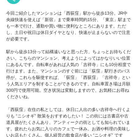
今回ご紹介したマンションは「西荻窪」駅から徒歩13分。JR中
央線快速を使えば「新宿」まで乗車時間約15分、「東京」駅まで
も一本で行け
、通勤や買い物に便利なところにあります。ただ
し、土日や祝日は休日ダイヤとなり、快速が止まらないので注意
が必要です。
駅から徒歩13分って結構遠いなと思った方、ちょっとお待ちくだ
さい。こちらのマンション、考えようによってはかなりいい位置
にあるんです。自転車があれば人気の「吉祥寺」にも10分程度で
行けます。また、マンションのすぐ前には「荻窪」駅行きのバス
停が。これらを駆使すれば、「荻窪」「西荻窪」「吉祥寺」とい
う人気エリアを制することができるのです。自転車置き場は月額
300円で使用可能。空き状況は変動しますので、お気軽にお尋ね
くださいね。
「西荻窪」在住の私としては、休日に人出の多い吉祥寺へ行くよ
りも “ニシオギ” 散策をおすすめしたい！ この街には古書店や古
道具屋がたくさんあり、アンティークの街としても知られていま
す。疲れたらお気に入りのカフェで一休み。お酒や料理の美味し
いお店もたくさん。個人経営の飲食店が多い “ニシオギ” です