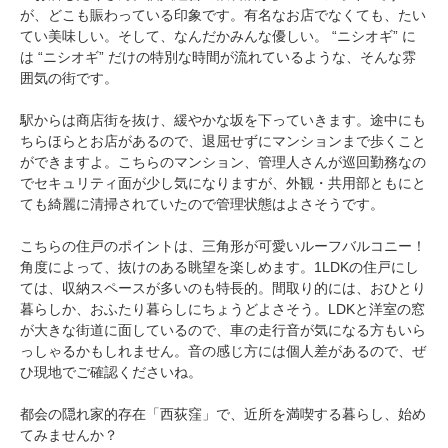
が、どこも賑わっている印象です。有名なお店でなくても、たい
てい美味しい。そして、なんだかみんな優しい。 “ニシオギ” に
は “ニシオギ” だけの特別な時間が流れているような、そんな雰
囲気の街です。
駅からは商店街を抜け、緩やかな坂を下っていきます。途中にも
ちらほらとお店があるので、退屈せずにマンションまで歩くこと
ができますよ。こちらのマンション、管理人さんが巡回勤務なの
でセキュリティ面が少し気になりますが、外観・共用部ともにと
ても綺麗に清掃されていたので管理状態はよさそうです。
こちらの住戸のポイントは、三角形が可愛いルーフバルコニー！
角度によって、抜けのある眺望を楽しめます。1LDKの住戸にし
ては、収納スペースが多いのも特長的。間取り的には、おひとり
暮らしか、おふたり暮らしにちょうどよさそう。LDKと洋室の窓
が大きな街道に面しているので、車の走行音が気になる方もいら
っしゃるかもしれません。音の感じ方には個人差があるので、ぜ
ひ現地でご確認くださいね。
都会の隠れ家的存在「西荻窪」で、近所を満喫する暮らし、始め
てみませんか？