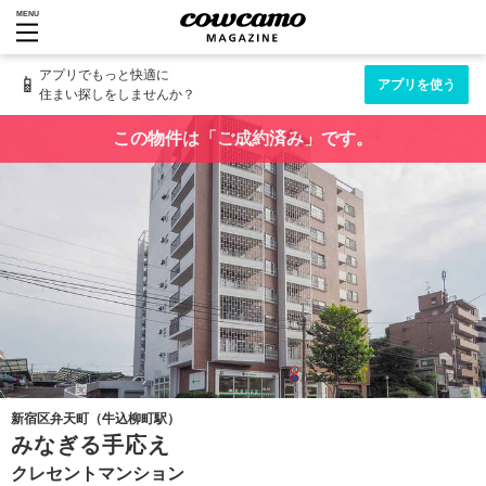
MENU
アプリでもっと快適に
📱
アプリを使う
住まい探しをしませんか？
この物件は「ご成約済み」です。
新宿区弁天町（牛込柳町駅）
みなぎる手応え
クレセントマンション