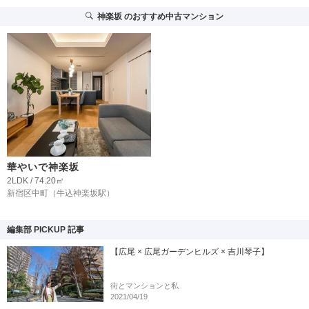
神楽坂
のおすすめ中古マンション
華やいで神楽坂
2LDK / 74.20㎡
新宿区中町
（牛込神楽坂駅）
編集部 PICKUP 記事
【広尾 × 広尾ガーデンヒルズ × 吉川琴子】
街とマンションと私
2021/04/19