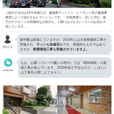
ご紹介するのは1971年竣工の、建築家アントニン・レーモンド氏の建築事
務所によって設計されたマンションです。「外苑東通り」沿いに佇む、格
子のアクセントが特徴的なお顔立ち。１階にはゴルフレッスンのお店が入
居しています。
築年数は経過していますが、2015年には大規模修繕工事が
実施され、
サッシも改修済
みです。簡易的なものではあり
売主さま
ますが、
耐震補強工事も実施されていますよ。
なお、お隣（グレーの覆いの部分）では「晴和病院」の新
築工事が進んでいます。2025年竣工予定なので、しばらく
cowcamo
は工事音が聞こえてきそう。