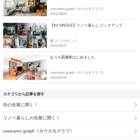
cowcamo graph《カウカモグラフ》
2021/09/24
【for SINGLE】リノベ暮らし ピックアップ
家づくりのヒント
2022/06/17
おうち図書館はじめました
cowcamo graph《カウカモグラフ》
2022/01/28
カテゴリから記事を探す
街の先輩に聞く！
リノベ暮らしの先輩に聞く！
cowcamo graph《カウカモグラフ》