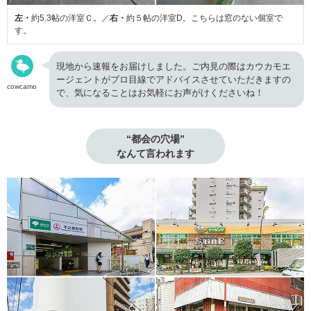
左・
約5.3帖の洋室Ｃ。／
右・
約５帖の洋室D。こちらは窓のない個室で
す。
現地から速報をお届けしました。ご内見の際はカウカモエ
ージェントがプロ目線でアドバイスさせていただきますの
cowcamo
で、気になることはお気軽にお声がけくださいね！
“都会の穴場”

なんて言われます