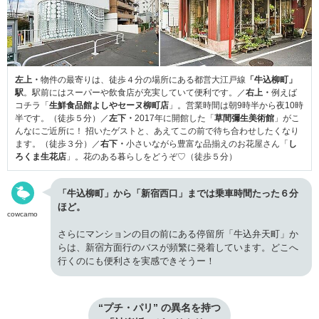
左上・
物件の最寄りは、徒歩４分の場所にある都営大江戸線
「牛込柳町」
駅
。駅前にはスーパーや飲食店が充実していて便利です。／
右上・
例えば
コチラ「
生鮮食品館よしやセーヌ柳町店
」。営業時間は朝9時半から夜10時
半です。（徒歩５分）／
左下・
2017年に開館した「
草間彌生美術館
」がこ
んなにご近所に！ 招いたゲストと、あえてこの前で待ち合わせしたくなり
ます。（徒歩３分）／
右下・
小さいながら豊富な品揃えのお花屋さん「
し
ろくま生花店
」。花のある暮らしをどうぞ♡（徒歩５分）
「牛込柳町」から「新宿西口」までは乗車時間たった６分
ほど。
cowcamo
さらにマンションの目の前にある停留所「牛込弁天町」か
らは、新宿方面行のバスが頻繁に発着しています。どこへ
行くのにも便利さを実感できそうー！
“プチ・パリ” の異名を持つ
