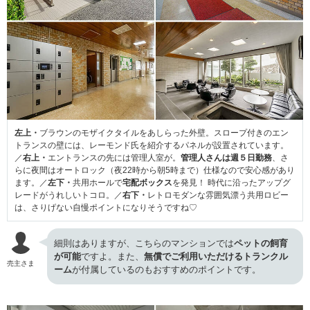
左上・
ブラウンのモザイクタイルをあしらった外壁。スロープ付きのエン
トランスの壁には、レーモンド氏を紹介するパネルが設置されています。
／
右上・
エントランスの先には管理人室が。
管理人さんは週５日勤務
、さ
らに夜間はオートロック（夜22時から朝5時まで）仕様なので安心感があり
ます。／
左下・
共用ホールで
宅配ボックス
を発見！ 時代に沿ったアップグ
レードがうれしいトコロ。／
右下・
レトロモダンな雰囲気漂う共用ロビー
は、さりげない自慢ポイントになりそうですね♡
細則はありますが、こちらのマンションでは
ペットの飼育
が可能
ですよ。また、
無償でご利用いただけるトランクル
売主さま
ーム
が付属しているのもおすすめのポイントです。