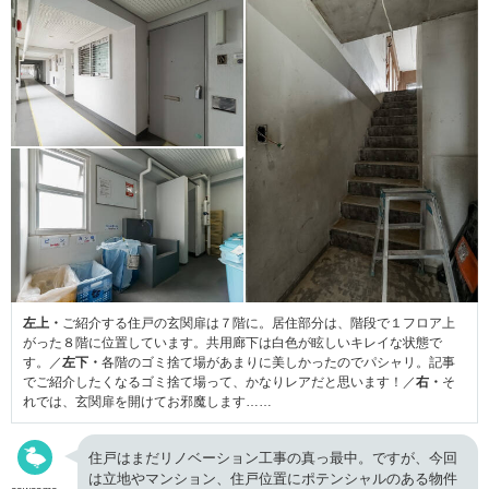
左上・
ご紹介する住戸の玄関扉は７階に。居住部分は、階段で１フロア上
がった８階に位置しています。共用廊下は白色が眩しいキレイな状態で
す。／
左下・
各階のゴミ捨て場があまりに美しかったのでパシャリ。記事
でご紹介したくなるゴミ捨て場って、かなりレアだと思います！／
右・
そ
れでは、玄関扉を開けてお邪魔します……
住戸はまだリノベーション工事の真っ最中。ですが、今回
は立地やマンション、住戸位置にポテンシャルのある物件