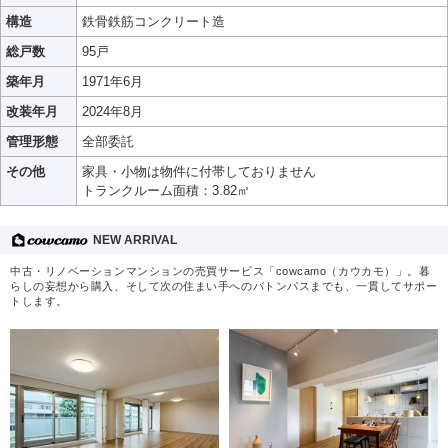
構造
鉄骨鉄筋コンクリート造
総戸数
95戸
築年月
1971年6月
改装年月
2024年8月
管理形態
全部委託
その他
家具・小物は物件に付帯しておりません
トランクルーム面積：3.82㎡
NEW ARRIVAL
中古・リノベーションマンションの売買サービス「cowcamo（カウカモ）」。暮
らしの妄想から購入、そして次の住まい手へのバトンパスまでも、一貫してサポー
トします。