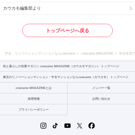
カウカモ編集部より
トップページへ戻る
中古・リノベーションマンションならcowcamo
cowcamo MAGAZINE
中古住宅
街と暮らしの先輩マガジン cowcamo MAGAZINE（カウカモマガジン） トップページ
東京のリノベーションマンション・中古マンションならcowcamo（カウカモ） トップページ
cowcamo MAGAZINEとは
メンバー一覧
採用情報
お問い合わせ
プライバシーポリシー