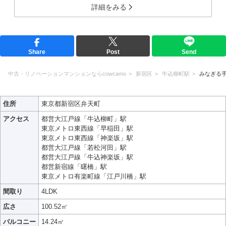
詳細をみる
Share
Post
Send
中古・リノベーションマンションならcowcamo
新宿区
牛込柳町駅
みなぎる
住所
東京都新宿区弁天町
アクセス
都営大江戸線「牛込柳町」駅
東京メトロ東西線「早稲田」駅
東京メトロ東西線「神楽坂」駅
都営大江戸線「若松河田」駅
都営大江戸線「牛込神楽坂」駅
都営新宿線「曙橋」駅
東京メトロ有楽町線「江戸川橋」駅
間取り
4LDK
広さ
100.52㎡
バルコニー
14.24㎡