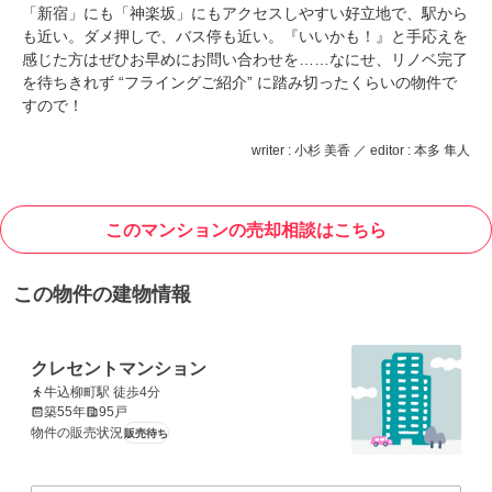
「新宿」にも「神楽坂」にもアクセスしやすい好立地で、駅から
も近い。ダメ押しで、バス停も近い。『いいかも！』と手応えを
感じた方はぜひお早めにお問い合わせを……なにせ、リノベ完了
を待ちきれず “フライングご紹介” に踏み切ったくらいの物件で
すので！
writer : 小杉 美香 ／ editor : 本多 隼人
このマンションの売却相談はこちら
この物件の建物情報
クレセントマンション
牛込柳町駅 徒歩4分
築55年
95戸
物件の販売状況
販売待ち