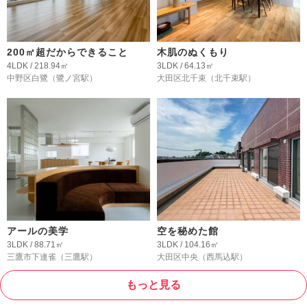
200㎡超だからできること
木肌のぬくもり
4LDK / 218.94㎡
3LDK / 64.13㎡
中野区白鷺
（鷺ノ宮駅）
大田区北千束
（北千束駅）
アールの美学
空を秘めた館
3LDK / 88.71㎡
3LDK / 104.16㎡
三鷹市下連雀
（三鷹駅）
大田区中央
（西馬込駅）
もっと見る