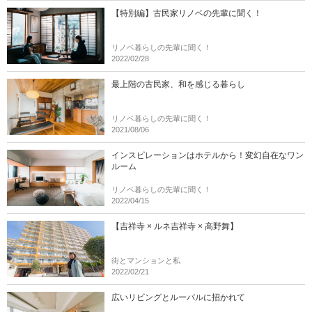
【特別編】古民家リノベの先輩に聞く！
リノベ暮らしの先輩に聞く！
2022/02/28
最上階の古民家、和を感じる暮らし
リノベ暮らしの先輩に聞く！
2021/08/06
インスピレーションはホテルから！変幻自在なワン
ルーム
リノベ暮らしの先輩に聞く！
2022/04/15
【吉祥寺 × ルネ吉祥寺 × 高野舞】
街とマンションと私
2022/02/21
広いリビングとルーバルに招かれて