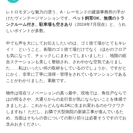
レトロモダンな魅力の漂う、A・レーモンドの建築事務所の手が
けたヴィンテージマンションです。
ペット飼育OK、無償のトラ
ンクルーム付き、駐車場も空きあり
（2024年7月現在）と、うれ
しいポイントが多数。
中でも声を大にしてお伝えしたいのは、ゴミ捨て場がとてもキレ
イ！ ということ。各階のゴミ捨て場だけでなく（ほかのフロア
も気になって、チェックしにまわってしまいました）、地階の総
合ステーションも美しく整頓され、さわやかな空気でありまし
た……私はいったい何の取材をしているのでしょうか。ですがと
にかく、非常に丁寧に清掃・管理をされているマンションである
ことがわかりました。素敵です。
物件は現在リノベーションの真っ最中。現地では、角住戸ならで
はの明るさや、大通りからの走行音が気にならないことを体感で
きましたよ。これからどんな4LDKに生まれ変わるのかワクワク
しますね！ ただし、お隣で大型病院の新築工事が進んでいるた
め、当面はそちらの音についての割り切りは必要そうですのでお
含みおきください。