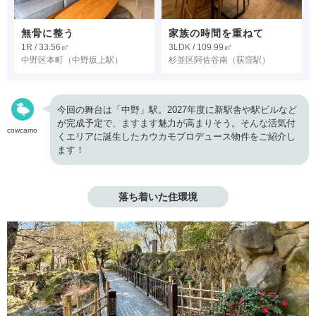
無骨に整う
家族の時間を重ねて
1R / 33.56㎡
3LDK / 109.99㎡
中野区本町
（中野坂上駅）
杉並区阿佐谷南
（荻窪駅）
今回の舞台は「中野」駅。2027年度に新駅舎や駅ビルなど
が完成予定で、ますます魅力が高まりそう。そんな活気付
cowcamo
くエリアに誕生したカウカモプロデュース物件をご紹介し
ます！
落ち着いた住環境