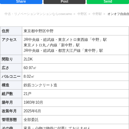
Share
Post
Send
中古・リノベーションマンションならcowcamo
中野区
中野駅
オンオフ自由
住所
東京都中野区中野
アクセス
JR中央線・総武線・東京メトロ東西線「中野」駅
東京メトロ丸ノ内線「新中野」駅
JR中央線・総武線・都営大江戸線「東中野」駅
間取り
2LDK
広さ
60.97㎡
バルコニー
8.02㎡
構造
鉄筋コンクリート造
総戸数
21戸
築年月
1983年10月
改装年月
2025年6月
管理形態
全部委託
その他
家具・小物は物件に付帯しておりません