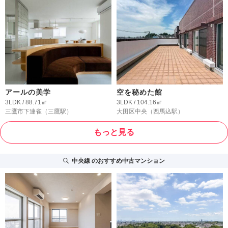
アールの美学
空を秘めた館
3LDK / 88.71㎡
3LDK / 104.16㎡
三鷹市下連雀
（三鷹駅）
大田区中央
（西馬込駅）
もっと見る
中央線
のおすすめ中古マンション