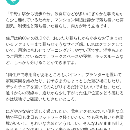
「中野」駅から徒歩９分。飲食店などが多いにぎやかな駅周辺か
ら少し離れているためか、マンション周辺は静かで落ち着いた雰
囲気。利便性と落ち着いた暮らし、両方が叶う立地です。
住戸は約60㎡の2LDKで、おふたり暮らしから小さなお子さまの
いるファミリーまで暮らせそうなサイズ感。LDKはクランクして
いて、用途に合わせてゾーニングがしやすい形です。洋室もふた
つご用意しているので、ワークスペースや寝室、キッズルームな
ど、しっかり分けることができますよ。
1階住戸で専用庭があるところもポイント。プランターを置いて
家庭菜園を始めたり、お子さまのちょっとした遊び場にしたり。
デッキチェアを置いてのんびりするだけでもいいですね。ただ、
通りからの視線や、通りから少し下がった住戸位置をどう感じる
かは現地でご確認いただきたいところ。
にぎやかな街で楽しく過ごしたい。電車アクセスのいい便利な立
地で平日も休日もフットワーク軽くいたい。でも落ち着いた住環
境がいいし、きれいな内装だとうれしい。そんなわがままも叶え
られるような住まい。ピンと来たらぜひお問い合わせを！