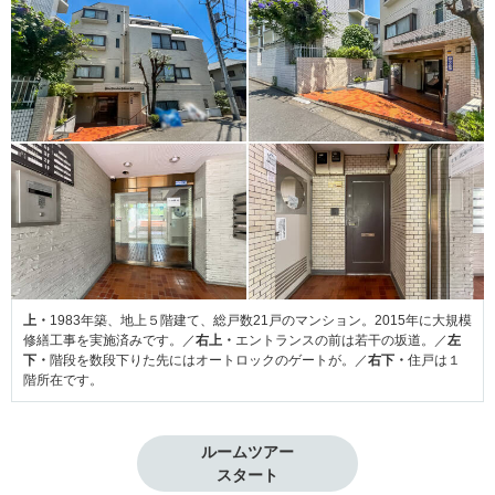
上・
1983年築、地上５階建て、総戸数21戸のマンション。2015年に大規模
修繕工事を実施済みです。／
右上・
エントランスの前は若干の坂道。／
左
下・
階段を数段下りた先にはオートロックのゲートが。／
右下・
住戸は１
階所在です。
ルームツアー

スタート