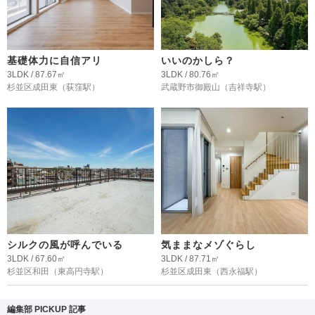
基礎体力に自信アリ
いいのかしら？
3LDK / 87.67㎡
3LDK / 80.76㎡
杉並区成田東
（荻窪駅）
武蔵野市御殿山
（吉祥寺駅）
シルクの風が呼んでいる
気ままなメゾぐらし
3LDK / 67.60㎡
3LDK / 87.71㎡
杉並区和田
（東高円寺駅）
杉並区成田東
（西永福駅）
編集部 PICKUP 記事