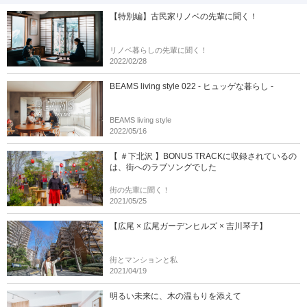
【特別編】古民家リノベの先輩に聞く！
リノベ暮らしの先輩に聞く！
2022/02/28
BEAMS living style 022 - ヒュッゲな暮らし -
BEAMS living style
2022/05/16
【 ＃下北沢 】BONUS TRACKに収録されているの
は、街へのラブソングでした
街の先輩に聞く！
2021/05/25
【広尾 × 広尾ガーデンヒルズ × 吉川琴子】
街とマンションと私
2021/04/19
明るい未来に、木の温もりを添えて