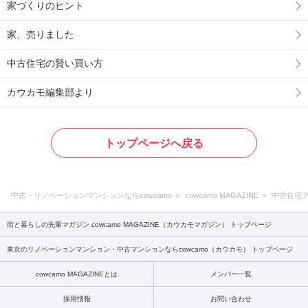
家づくりのヒント
家、売りました
中古住宅の賢い買い方
カウカモ編集部より
トップページへ戻る
中古・リノベーションマンションならcowcamo
cowcamo MAGAZINE
中古住宅
街と暮らしの先輩マガジン cowcamo MAGAZINE（カウカモマガジン） トップページ
東京のリノベーションマンション・中古マンションならcowcamo（カウカモ） トップページ
cowcamo MAGAZINEとは
メンバー一覧
採用情報
お問い合わせ