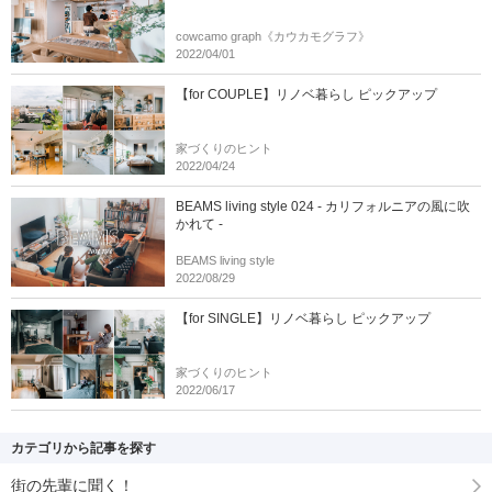
cowcamo graph《カウカモグラフ》
2022/04/01
【for COUPLE】リノベ暮らし ピックアップ
家づくりのヒント
2022/04/24
BEAMS living style 024 - カリフォルニアの風に吹
かれて -
BEAMS living style
2022/08/29
【for SINGLE】リノベ暮らし ピックアップ
家づくりのヒント
2022/06/17
カテゴリから記事を探す
街の先輩に聞く！