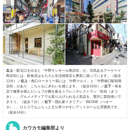
左上・
駅北口を出ると「中野サンモール商店街」が。活気あるアーケード
商店街には、飲食店はもちろん生活雑貨店も豊富に揃っています。（徒歩
12分）／
右上・
南口ロータリー前には「中野マルイ」と「中野南口駅前商
店街」があり、こちらもにぎわいを感じます。（徒歩10分）／
左下・
有名
店で修業を積んだシェフが腕を振るうフレンチレストラン「松㐂（まつ
き）」。グルメメディアでも取り上げられる人気店を、贅沢に普段使いで
きそう。（徒歩７分）／
右下・
隠れ家イタリアン「BEONE（べオー
ネ）」。ひとりでもふらっと立ち寄りやすいアットホームな雰囲気です。
（徒歩14分）
カウカモ編集部より