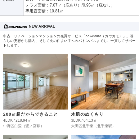
テラス面積：7.07㎡（庇あり）/0.95㎡（庇なし）
専用庭面積：19.81㎡
NEW ARRIVAL
中古・リノベーションマンションの売買サービス「cowcamo（カウカモ）」。暮
らしの妄想から購入、そして次の住まい手へのバトンパスまでも、一貫してサポー
トします。
200㎡超だからできること
木肌のぬくもり
4LDK / 218.94㎡
3LDK / 64.13㎡
中野区白鷺
（鷺ノ宮駅）
大田区北千束
（北千束駅）