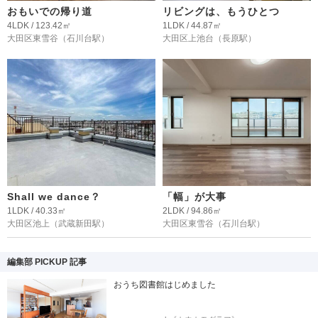
おもいでの帰り道
リビングは、もうひとつ
4LDK / 123.42㎡
1LDK / 44.87㎡
大田区東雪谷
（石川台駅）
大田区上池台
（長原駅）
Shall we dance？
「幅」が大事
1LDK / 40.33㎡
2LDK / 94.86㎡
大田区池上
（武蔵新田駅）
大田区東雪谷
（石川台駅）
編集部 PICKUP 記事
おうち図書館はじめました