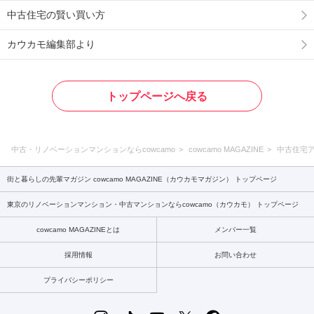
中古住宅の賢い買い方
カウカモ編集部より
トップページへ戻る
中古・リノベーションマンションならcowcamo
cowcamo MAGAZINE
中古住宅
街と暮らしの先輩マガジン cowcamo MAGAZINE（カウカモマガジン） トップページ
東京のリノベーションマンション・中古マンションならcowcamo（カウカモ） トップページ
cowcamo MAGAZINEとは
メンバー一覧
採用情報
お問い合わせ
プライバシーポリシー