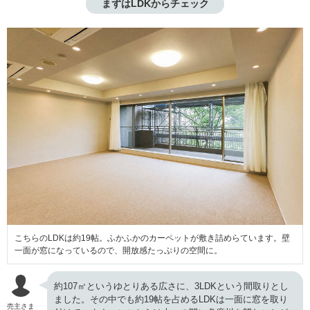
まずはLDKからチェック
こちらのLDKは約19帖。ふかふかのカーペットが敷き詰めらています。壁
一面が窓になっているので、開放感たっぷりの空間に。
約107㎡というゆとりある広さに、3LDKという間取りとし
ました。その中でも約19帖を占めるLDKは一面に窓を取り
売主さま