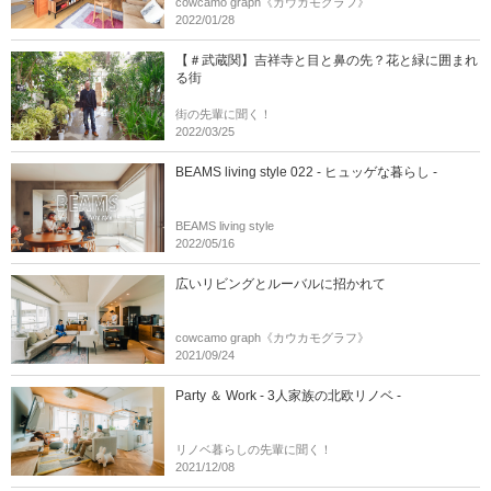
cowcamo graph《カウカモグラフ》
2022/01/28
【＃武蔵関】吉祥寺と目と鼻の先？花と緑に囲まれ
る街
街の先輩に聞く！
2022/03/25
BEAMS living style 022 - ヒュッゲな暮らし -
BEAMS living style
2022/05/16
広いリビングとルーバルに招かれて
cowcamo graph《カウカモグラフ》
2021/09/24
Party ＆ Work - 3人家族の北欧リノベ -
リノベ暮らしの先輩に聞く！
2021/12/08