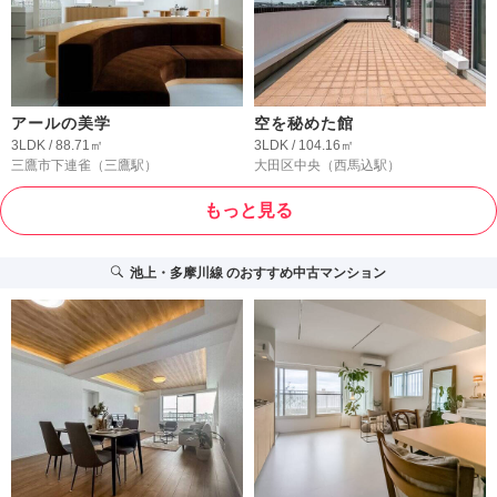
アールの美学
空を秘めた館
3LDK / 88.71㎡
3LDK / 104.16㎡
三鷹市下連雀
（三鷹駅）
大田区中央
（西馬込駅）
もっと見る
池上・多摩川線
のおすすめ中古マンション