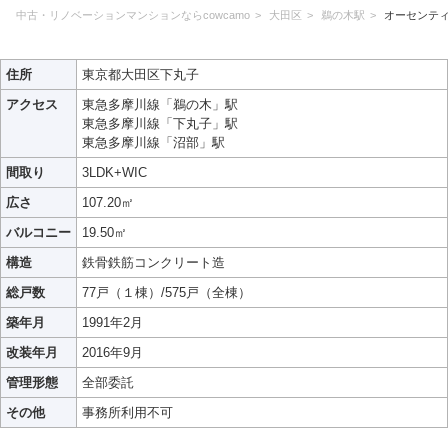
中古・リノベーションマンションならcowcamo
大田区
鵜の木駅
オーセンテ
住所
東京都大田区下丸子
アクセス
東急多摩川線「鵜の木」駅
東急多摩川線「下丸子」駅
東急多摩川線「沼部」駅
間取り
3LDK+WIC
広さ
107.20㎡
バルコニー
19.50㎡
構造
鉄骨鉄筋コンクリート造
総戸数
77戸（１棟）/575戸（全棟）
築年月
1991年2月
改装年月
2016年9月
管理形態
全部委託
その他
事務所利用不可