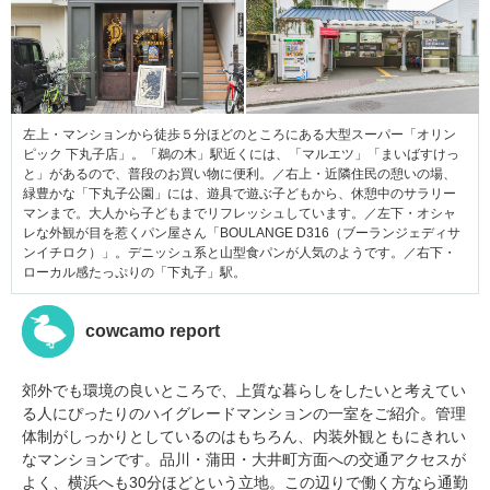
左上・マンションから徒歩５分ほどのところにある大型スーパー「オリン
ピック 下丸子店」。「鵜の木」駅近くには、「マルエツ」「まいばすけっ
と」があるので、普段のお買い物に便利。／右上・近隣住民の憩いの場、
緑豊かな「下丸子公園」には、遊具で遊ぶ子どもから、休憩中のサラリー
マンまで。大人から子どもまでリフレッシュしています。／左下・オシャ
レな外観が目を惹くパン屋さん「BOULANGE D316（ブーランジェディサ
ンイチロク）」。デニッシュ系と山型食パンが人気のようです。／右下・
ローカル感たっぷりの「下丸子」駅。
cowcamo report
郊外でも環境の良いところで、上質な暮らしをしたいと考えてい
る人にぴったりのハイグレードマンションの一室をご紹介。管理
体制がしっかりとしているのはもちろん、内装外観ともにきれい
なマンションです。品川・蒲田・大井町方面への交通アクセスが
よく、横浜へも30分ほどという立地。この辺りで働く方なら通勤