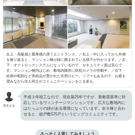
左上・高級感と重厚感の漂うエントランス。／右上・中に入ってから外側
を振り返ると、マンション棟が緑に囲まれている様子が分かります。／左
下・オートロックシステムになっているので、セキュリティ面は安心で
す。マンション棟内はじめ、敷地内随所に防犯カメラが作動中。／右下・
絵画や彫刻など美術品が置かれた共用ロビー。ソファもあるので、お庭を
望みながら住人同士がコミュニケーションをとる姿も。
平成３年竣工なので、現在築25年ですが、新耐震基準に対
応しているヴィンテージマンションです。広大な敷地内に
売主さま
はたっぷりの緑がある環境になっています。全９棟と合わ
せると、総戸数575戸というビッグコミュニティです。
さっそく入室してみましょう