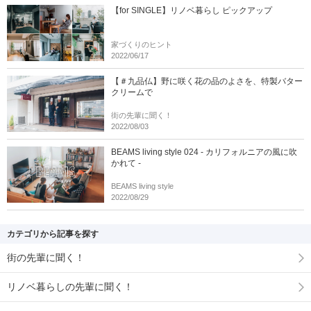
【for SINGLE】リノベ暮らし ピックアップ
家づくりのヒント
2022/06/17
【＃九品仏】野に咲く花の品のよさを、特製バター
クリームで
街の先輩に聞く！
2022/08/03
BEAMS living style 024 - カリフォルニアの風に吹
かれて -
BEAMS living style
2022/08/29
カテゴリから記事を探す
街の先輩に聞く！
リノベ暮らしの先輩に聞く！