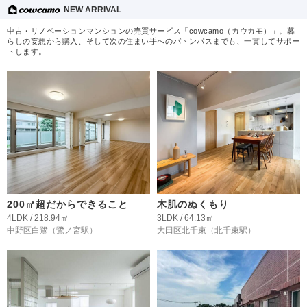
NEW ARRIVAL
中古・リノベーションマンションの売買サービス「cowcamo（カウカモ）」。暮
らしの妄想から購入、そして次の住まい手へのバトンパスまでも、一貫してサポー
トします。
200㎡超だからできること
木肌のぬくもり
4LDK / 218.94㎡
3LDK / 64.13㎡
中野区白鷺
（鷺ノ宮駅）
大田区北千束
（北千束駅）