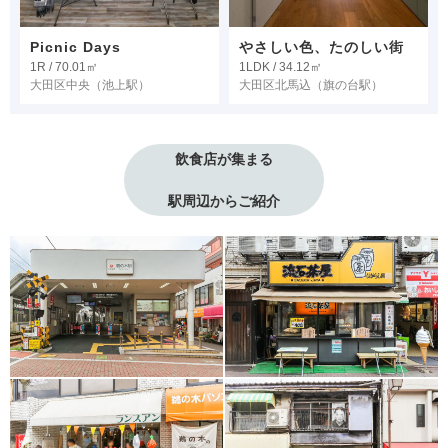
Picnic Days
やさしい色、たのしい街
1R / 70.01㎡
1LDK / 34.12㎡
大田区中央
（池上駅）
大田区北馬込
（旗の台駅）
飲食店が集まる
駅周辺からご紹介