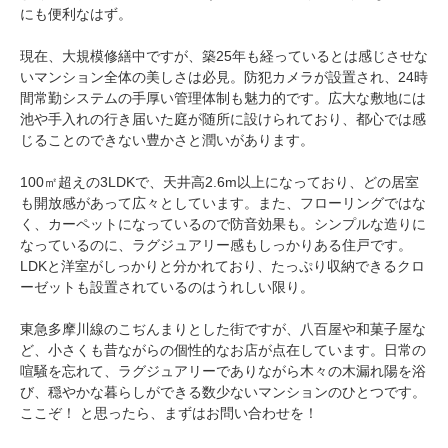
にも便利なはず。
現在、大規模修繕中ですが、築25年も経っているとは感じさせな
いマンション全体の美しさは必見。防犯カメラが設置され、24時
間常勤システムの手厚い管理体制も魅力的です。広大な敷地には
池や手入れの行き届いた庭が随所に設けられており、都心では感
じることのできない豊かさと潤いがあります。
100㎡超えの3LDKで、天井高2.6m以上になっており、どの居室
も開放感があって広々としています。また、フローリングではな
く、カーペットになっているので防音効果も。シンプルな造りに
なっているのに、ラグジュアリー感もしっかりある住戸です。
LDKと洋室がしっかりと分かれており、たっぷり収納できるクロ
ーゼットも設置されているのはうれしい限り。
東急多摩川線のこぢんまりとした街ですが、八百屋や和菓子屋な
ど、小さくも昔ながらの個性的なお店が点在しています。日常の
喧騒を忘れて、ラグジュアリーでありながら木々の木漏れ陽を浴
び、穏やかな暮らしができる数少ないマンションのひとつです。
ここぞ！ と思ったら、まずはお問い合わせを！