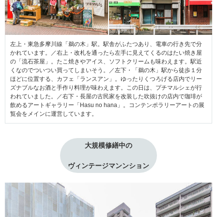
左上・東急多摩川線「鵜の木」駅。駅舎がふたつあり、電車の行き先で分
かれています。／右上・改札を通ったら左手に見えてくるのはたい焼き屋
の「流石茶屋」。たこ焼きやアイス、ソフトクリームも味わえます。駅近
くなのでついつい買ってしまいそう。／左下・「鵜の木」駅から徒歩１分
ほどに位置する、カフェ「ランスアン」。ゆったりくつろげる店内でリー
ズナブルなお酒と手作り料理が味わえます。この日は、プチマルシェが行
われていました。／右下・長屋の古民家を改装した吹抜けの店内で珈琲が
飲めるアートギャラリー「Hasu no hana」。コンテンポラリーアートの展
覧会をメインに運営しています。
大規模修繕中の
ヴィンテージマンンション