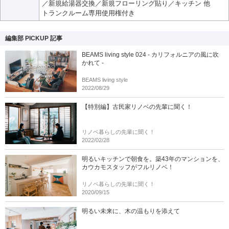
／新規給湯器交換／新規フローリング貼り／キッチン 他
トランクルーム専用使用権付き
編集部 PICKUP 記事
BEAMS living style 024 - カリフォルニアの風に吹
かれて -
BEAMS living style
2022/08/29
【特別編】古民家リノベの先輩に聞く！
リノベ暮らしの先輩に聞く！
2022/02/28
明るいキッチンで朝食を。築43年のマンションを、
カウカモスタッフがフルリノベ！
リノベ暮らしの先輩に聞く！
2020/09/15
明るい未来に、木の温もりを添えて