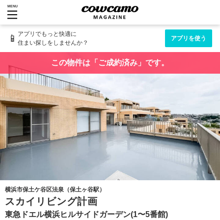
MENU
アプリでもっと快適に
📱
アプリを使う
住まい探しをしませんか？
この物件は「ご成約済み」です。
横浜市保土ケ谷区法泉（保土ヶ谷駅）
スカイリビング計画
東急ドエル横浜ヒルサイドガーデン(1〜5番館)