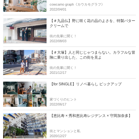
cowcamo graph《カウカモグラフ》
2022/04/01
【＃九品仏】野に咲く花の品のよさを、特製バター
クリームで
街の先輩に聞く！
2022/08/03
【＃大塚】人と同じじゃつまらない。カラフルな冒
険に乗り出した、この街を見よ
街の先輩に聞く！
2021/12/17
【for SINGLE】リノベ暮らし ピックアップ
家づくりのヒント
2022/06/17
【恵比寿 × 秀和恵比寿レジデンス × 守岡加奈多】
街とマンションと私
2020/12/27