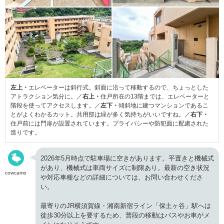
左上・
エレベーターは斜行式。斜面に沿って移動するので、ちょっとした
アトラクション気分に。／
右上・
住戸所在の13階までは、エレベーターと
階段を使ってアクセスします。／
左下・
傾斜地に建つマンションであるこ
とがよくわかるカット。共用部は緑が多く気持ちがいいですね。／
右下・
住戸前には門扉が設置されています。プライバシーや防犯面に配慮された
造りです。
2026年5月時点で駐車場に空きがあります。平置きと機械式
があり、機械式は車両サイズに制限あり。最新の空き状況
cowcamo
や対応車種などの詳細については、お問い合わせくださ
い。
最寄りのJR横須賀線・湘南新宿ライン「保土ヶ谷」駅へは
徒歩30分以上を要するため、普段の移動はバスやお車がメ