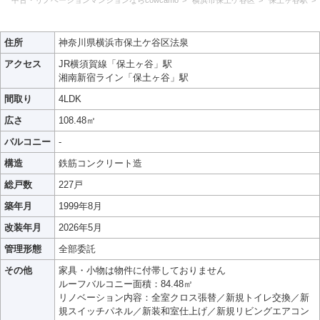
中古・リノベーションマンションならcowcamo
横浜市保土ケ谷区
保土ヶ谷駅
住所
神奈川県横浜市保土ケ谷区法泉
アクセス
JR横須賀線「保土ヶ谷」駅
湘南新宿ライン「保土ヶ谷」駅
間取り
4LDK
広さ
108.48㎡
バルコニー
-
構造
鉄筋コンクリート造
総戸数
227戸
築年月
1999年8月
改装年月
2026年5月
管理形態
全部委託
その他
家具・小物は物件に付帯しておりません
ルーフバルコニー面積：84.48㎡
リノベーション内容：全室クロス張替／新規トイレ交換／新
規スイッチパネル／新装和室仕上げ／新規リビングエアコン