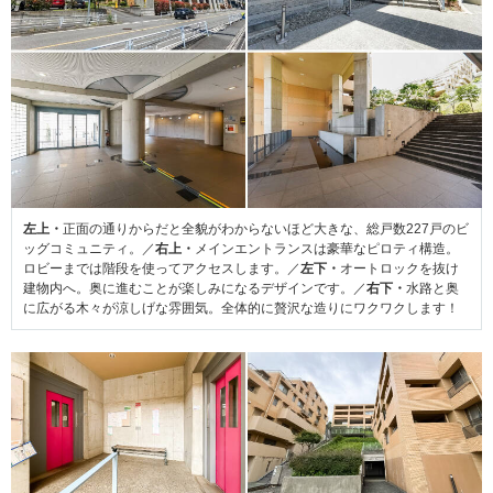
左上・
正面の通りからだと全貌がわからないほど大きな、総戸数227戸のビ
ッグコミュニティ。／
右上・
メインエントランスは豪華なピロティ構造。
ロビーまでは階段を使ってアクセスします。／
左下・
オートロックを抜け
建物内へ。奥に進むことが楽しみになるデザインです。／
右下・
水路と奥
に広がる木々が涼しげな雰囲気。全体的に贅沢な造りにワクワクします！