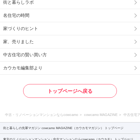
街と暮らしラボ
名住宅の時間
家づくりのヒント
家、売りました
中古住宅の賢い買い方
カウカモ編集部より
トップページへ戻る
中古・リノベーションマンションならcowcamo
cowcamo MAGAZINE
中古住宅
街と暮らしの先輩マガジン cowcamo MAGAZINE（カウカモマガジン） トップページ
東京のリノベーションマンション・中古マンションならcowcamo（カウカモ） トップページ