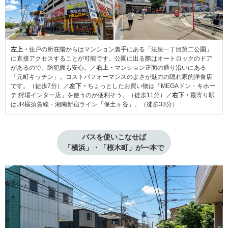
左上・
住戸の所在階からはマンション裏手にある「法泉一丁目第二公園」
に直接アクセスすることが可能です。公園に出る際はオートロックのドア
があるので、防犯面も安心。／
右上・
マンション正面の通り沿いにある
「元町キッチン」。コストパフォーマンスのよさが魅力の隠れ家的洋食店
です。（徒歩7分）／
左下・
ちょっとしたお買い物は「MEGAドン・キホー
テ 狩場インター店」を使うのが便利そう。（徒歩11分）／
右下・
最寄り駅
はJR横須賀線・湘南新宿ライン「保土ヶ谷」。（徒歩33分）
バスを使いこなせば

「横浜」・「桜木町」が一本で