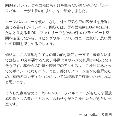
約84㎡という、専有面積にも引けを取らない伸びやかな 「ルー
フバルコニーが主役の住まい」をご紹介しました。
ルーフバルコニーを使いこなし、外の空気や空の広がりを身近に
感じる暮らしが叶いそう。間取りは、専有面積約108㎡を活かし
たゆとりある4LDK。ファミリーでもそれぞれのプライベート空
間を確保しながら、リビングやルーフバルコニーに集い、思い思
いの時間を楽しめるでしょう。
価格は、この立地ならではの魅力的な設定。一方で、最寄り駅ま
では徒歩33分を要するため、移動は車やバスの利用が中心となり
そうです。駅からの距離や階段でのアクセスは、ご検討にあたっ
てのポイントになりそう。また、部分リノベーションの住戸のた
め、室内のコンディションについては現地でご確認いただければ
と思います。
そうした点も含めて、約84㎡のルーフバルコニーがもたらす開放
感や暮らしの豊かさと照らし合わせながらご検討いただきたい一
室です。
writer／editor：及川 円