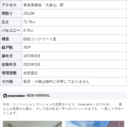
アクセス
東急東横線「大倉山」駅
間取り
2SLDK
広さ
72.76㎡
バルコニー
4.75㎡
構造
鉄筋コンクリート造
総戸数
78戸
築年月
1973年8月
改装年月
2023年3月
管理形態
全部委託
その他
家具・小物は物件に付帯しておりません
NEW ARRIVAL
中古・リノベーションマンションの売買サービス「cowcamo（カウカモ）」。暮
らしの妄想から購入、そして次の住まい手へのバトンパスまでも、一貫してサポー
トします。