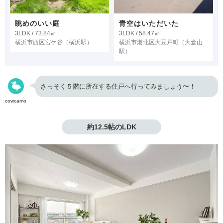
眺めのいい庭
青空はいただいた
3LDK / 73.84㎡
3LDK / 58.47㎡
横浜市西区宮ケ谷
（横浜駅）
横浜市港北区大豆戸町
（大倉山
駅）
さっそく５階に所在する住戸へ行ってみましょう〜！
cowcamo
約12.5帖のLDK