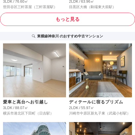
3LDK / 76.60㎡
2LDK / 63.96㎡
世田谷区三軒茶屋
（三軒茶屋駅）
目黒区大橋
（駒場東大前駅）
もっと見る
東横線神奈川
のおすすめ中古マンション
愛車と高台へお引越し
ディテールに宿るプリズム
3LDK / 88.07㎡
2LDK / 55.97㎡
横浜市港北区下田町
（日吉駅）
川崎市中原区新丸子東
（武蔵小杉駅）