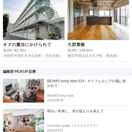
オズの魔法にかけられて
大胆素敵
3LDK / 62.30㎡
3LDK / 149.64㎡
川崎市中原区木月住吉町
（元住吉駅）
横浜市港北区大豆戸町
（菊名駅）
編集部 PICKUP 記事
BEAMS living style 024 - カリフォルニアの風に吹
かれて -
BEAMS living style
2022/08/29
明るい未来に、木の温もりを添えて
cowcamo graph《カウカモグラフ》
2022/04/01