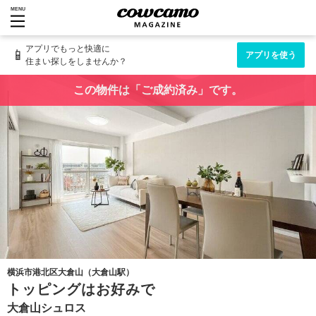
MENU
アプリでもっと快適に
📱
アプリを使う
住まい探しをしませんか？
この物件は「ご成約済み」です。
横浜市港北区大倉山（大倉山駅）
トッピングはお好みで
大倉山シュロス