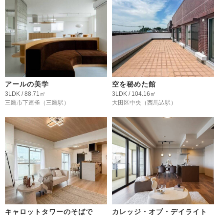
アールの美学
空を秘めた館
3LDK / 88.71㎡
3LDK / 104.16㎡
三鷹市下連雀
（三鷹駅）
大田区中央
（西馬込駅）
キャロットタワーのそばで
カレッジ・オブ・デイライト