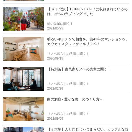
【 ＃下北沢 】BONUS TRACKに収録されているの
は、街へのラブソングでした
街の先輩に聞く！
2021/05/25
明るいキッチンで朝食を。築43年のマンションを、
カウカモスタッフがフルリノベ！
リノベ暮らしの先輩に聞く！
2020/09/15
【特別編】古民家リノベの先輩に聞く！
リノベ暮らしの先輩に聞く！
2022/02/28
白の洞窟 - 豊かな廊下のつくり方 -
リノベ暮らしの先輩に聞く！
2021/09/08
【＃大塚】人と同じじゃつまらない。カラフルな冒