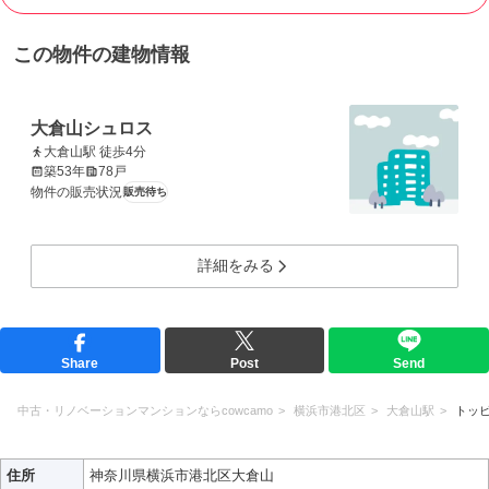
この物件の建物情報
大倉山シュロス
大倉山駅 徒歩4分
築53年
78戸
物件の販売状況
販売待ち
詳細をみる
Share
Post
Send
中古・リノベーションマンションならcowcamo
横浜市港北区
大倉山駅
トッ
住所
神奈川県横浜市港北区大倉山