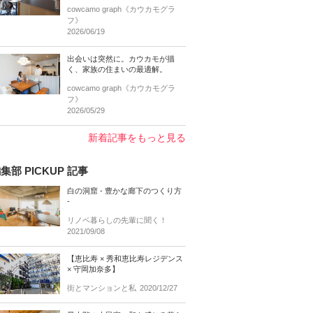
cowcamo graph《カウカモグラ
フ》
2026/06/19
出会いは突然に。カウカモが描
く、家族の住まいの最適解。
cowcamo graph《カウカモグラ
フ》
2026/05/29
新着記事をもっと見る
集部 PICKUP 記事
白の洞窟 - 豊かな廊下のつくり方
-
リノベ暮らしの先輩に聞く！
2021/09/08
【恵比寿 × 秀和恵比寿レジデンス
× 守岡加奈多】
街とマンションと私
2020/12/27