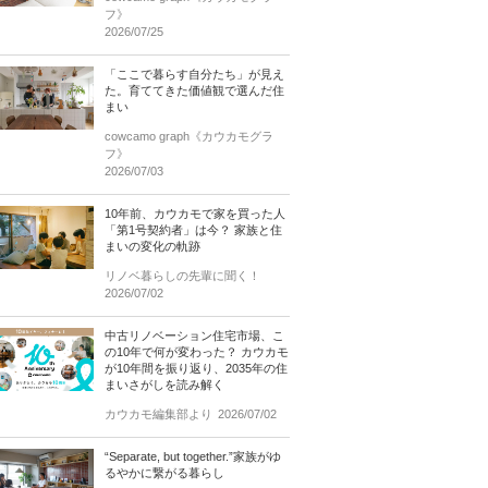
フ》
2026/07/25
「ここで暮らす自分たち」が見え
た。育ててきた価値観で選んだ住
まい
cowcamo graph《カウカモグラ
フ》
2026/07/03
10年前、カウカモで家を買った人
「第1号契約者」は今？ 家族と住
まいの変化の軌跡
リノベ暮らしの先輩に聞く！
2026/07/02
中古リノベーション住宅市場、こ
の10年で何が変わった？ カウカモ
が10年間を振り返り、2035年の住
まいさがしを読み解く
カウカモ編集部より
2026/07/02
“Separate, but together.”家族がゆ
るやかに繋がる暮らし