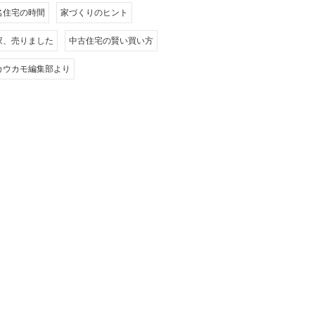
名住宅の時間
家づくりのヒント
家、売りました
中古住宅の賢い買い方
カウカモ編集部より