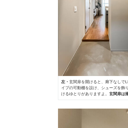
左・
玄関扉を開けると、廊下なしでL
イプの可動棚を設け、シューズを飾
けるゆとりがありますよ。
玄関扉は