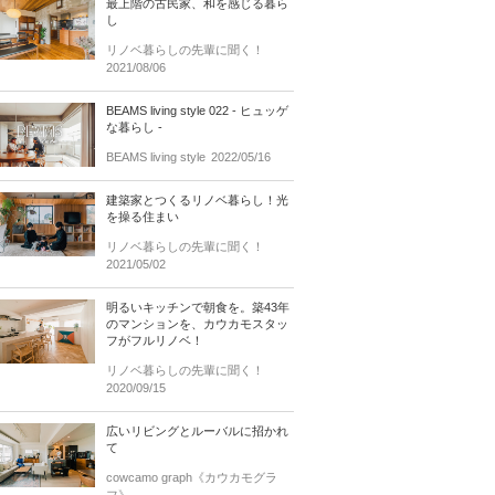
最上階の古民家、和を感じる暮ら
し
リノベ暮らしの先輩に聞く！
2021/08/06
BEAMS living style 022 - ヒュッゲ
な暮らし -
BEAMS living style
2022/05/16
建築家とつくるリノベ暮らし！光
を操る住まい
リノベ暮らしの先輩に聞く！
2021/05/02
明るいキッチンで朝食を。築43年
のマンションを、カウカモスタッ
フがフルリノベ！
リノベ暮らしの先輩に聞く！
2020/09/15
広いリビングとルーバルに招かれ
て
cowcamo graph《カウカモグラ