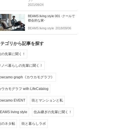
フ》
2021/09/24
BEAMS living style 001 -クールで
都会的な家-
BEAMS living style
2018/09/06
カテゴリから記事を探す
街の先輩に聞く！
リノベ暮らしの先輩に聞く！
cowcamo graph《カウカモグラフ》
ウカモグラフ with LifeCatalog
owcamo EVENT
街とマンションと私
EAMS living style
住み継ぎの先輩に聞く！
街のネタ帖
街と暮らしラボ