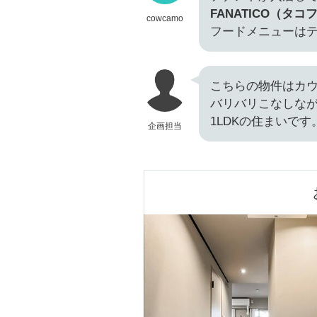
FANATICO（タ
cowcamo
フードメニューは
こちらの物件はカ
バリバリこなしな
1LDKの住まいです
企画担当