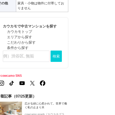
その他
家具・小物は物件に付帯してお
りません
カウカモで中古マンションを探す
カウカモトップ
エリアから探す
こだわりから探す
条件から探す
検索
cowcamo SNS
着記事（07/25更新）
広がる緑に心惹かれて。世界で働
く私の止まり木
cowcamo graph《カウカモグラ