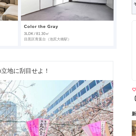
Color the Gray
3LDK / 81.30㎡
目黒区青葉台
（池尻大橋駅）
の立地に刮目せよ！
新