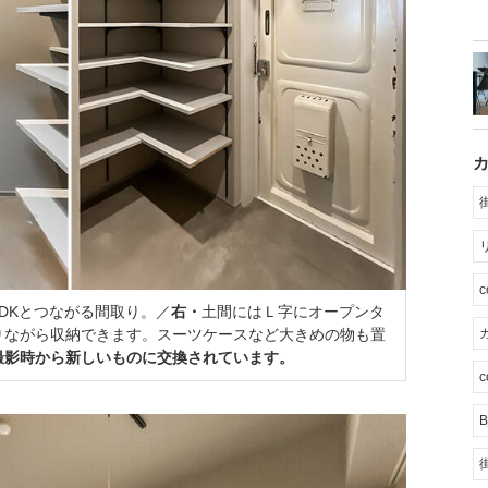
DKとつながる間取り。／
右・
土間にはＬ字にオープンタ
りながら収納できます。スーツケースなど大きめの物も置
カ
撮影時から新しいものに交換されています。
c
B