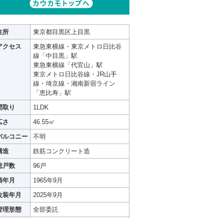
住所
東京都目黒区上目黒
アクセス
東急東横線・東京メトロ日比谷
線「中目黒」駅
東急東横線「代官山」駅
東京メトロ日比谷線・JR山手
線・埼京線・湘南新宿ライン
「恵比寿」駅
間取り
1LDK
広さ
46.55㎡
バルコニー
不明
構造
鉄筋コンクリート造
総戸数
96戸
築年月
1965年9月
改装年月
2025年9月
管理形態
全部委託