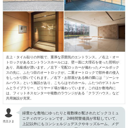
左上・タイル貼りの外観で、重厚な雰囲気のエントランス。／右上・オー
トロックがあるエントランスホールには、壁一面に大理石を使った照明が
あり、高級感が漂います。／左下・宅配ロッカーが備わったメールボック
スの先に、ふたつ目のオートロックが。二重オートロックで部外者の侵入
をしっかり防いでくれます。／右下・お部屋がある棟の隣には「ソーシャ
ルハウス」という施設があり、こちらはそのホール。ふたつのゲストルー
ムとライブラリー、ビリヤード場が備わっています。このほか敷地内に
は、フィットネスセンターや複数のラウンジがある「クラブハウス」など
共用施設が充実。
緑豊かな敷地にゆったりと複数棟が配されたビックコミュ
ニティのマンションです。24時間警備員が常駐していて、
売主さま
上記以外にもコンシェルジュデスクやキッズルーム、メデ