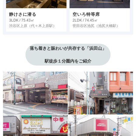
静けさに潜る
空いろ特等席
3LDK / 75.43㎡
2LDK / 74.45㎡
渋谷区上原
（代々木上原駅）
世田谷区池尻
（池尻大橋駅）
落ち着きと賑わいが共存する「浜田山」
駅徒歩１分圏内をご紹介