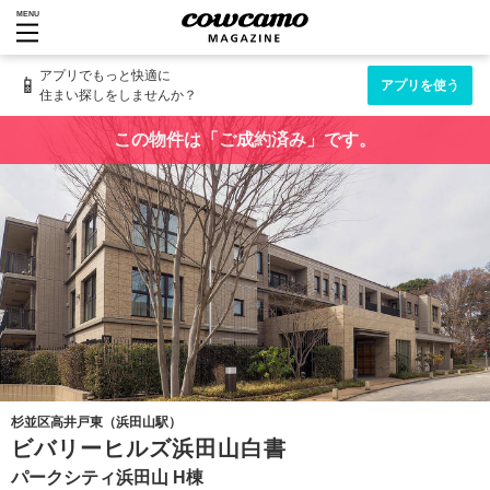
MENU
アプリでもっと快適に
📱
アプリを使う
住まい探しをしませんか？
この物件は「ご成約済み」です。
杉並区高井戸東（浜田山駅）
ビバリーヒルズ浜田山白書
パークシティ浜田山 H棟