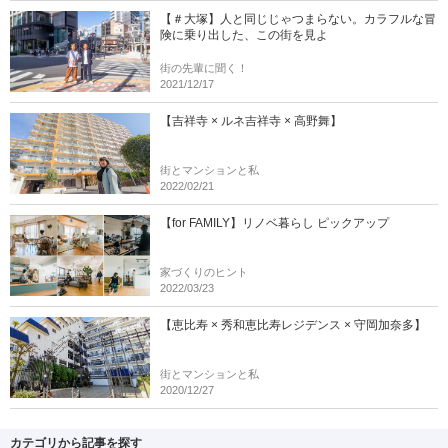
【＃大塚】人と同じじゃつまらない。カラフルな冒
険に乗り出した、この街を見よ
街の先輩に聞く！
2021/12/17
【吉祥寺 × ルネ吉祥寺 × 高野舞】
街とマンションと私
2022/02/21
【for FAMILY】リノベ暮らし ピックアップ
家づくりのヒント
2022/03/23
【恵比寿 × 秀和恵比寿レジデンス × 守岡加奈多】
街とマンションと私
2020/12/27
カテゴリから記事を探す