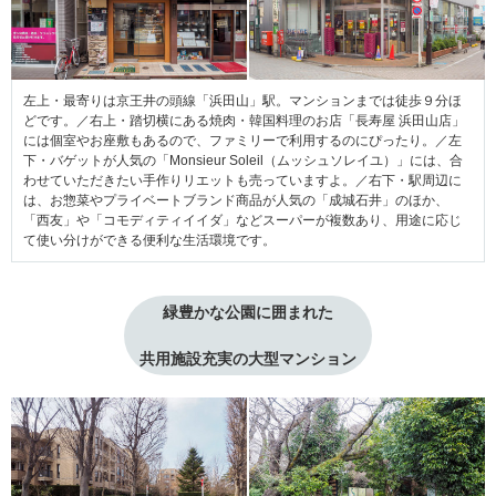
左上・最寄りは京王井の頭線「浜田山」駅。マンションまでは徒歩９分ほ
どです。／右上・踏切横にある焼肉・韓国料理のお店「長寿屋 浜田山店」
には個室やお座敷もあるので、ファミリーで利用するのにぴったり。／左
下・バゲットが人気の「Monsieur Soleil（ムッシュソレイユ）」には、合
わせていただきたい手作りリエットも売っていますよ。／右下・駅周辺に
は、お惣菜やプライベートブランド商品が人気の「成城石井」のほか、
「西友」や「コモディティイイダ」などスーパーが複数あり、用途に応じ
て使い分けができる便利な生活環境です。
緑豊かな公園に囲まれた
共用施設充実の大型マンション