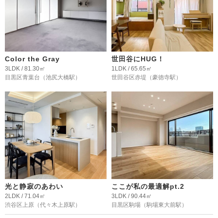
Color the Gray
世田谷にHUG！
3LDK / 81.30㎡
1LDK / 65.65㎡
目黒区青葉台
（池尻大橋駅）
世田谷区赤堤
（豪徳寺駅）
光と静寂のあわい
ここが私の最適解pt.2
2LDK / 71.04㎡
3LDK / 90.44㎡
渋谷区上原
（代々木上原駅）
目黒区駒場
（駒場東大前駅）