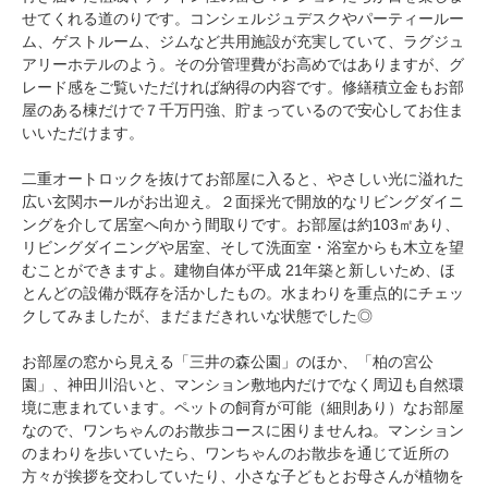
せてくれる道のりです。コンシェルジュデスクやパーティールー
ム、ゲストルーム、ジムなど共用施設が充実していて、ラグジュ
アリーホテルのよう。その分管理費がお高めではありますが、グ
レード感をご覧いただければ納得の内容です。修繕積立金もお部
屋のある棟だけで７千万円強、貯まっているので安心してお住ま
いいただけます。
二重オートロックを抜けてお部屋に入ると、やさしい光に溢れた
広い玄関ホールがお出迎え。２面採光で開放的なリビングダイニ
ングを介して居室へ向かう間取りです。お部屋は約103㎡あり、
リビングダイニングや居室、そして洗面室・浴室からも木立を望
むことができますよ。建物自体が平成 21年築と新しいため、ほ
とんどの設備が既存を活かしたもの。水まわりを重点的にチェッ
クしてみましたが、まだまだきれいな状態でした◎
お部屋の窓から見える「三井の森公園」のほか、「柏の宮公
園」、神田川沿いと、マンション敷地内だけでなく周辺も自然環
境に恵まれています。ペットの飼育が可能（細則あり）なお部屋
なので、ワンちゃんのお散歩コースに困りませんね。マンション
のまわりを歩いていたら、ワンちゃんのお散歩を通じて近所の
方々が挨拶を交わしていたり、小さな子どもとお母さんが植物を