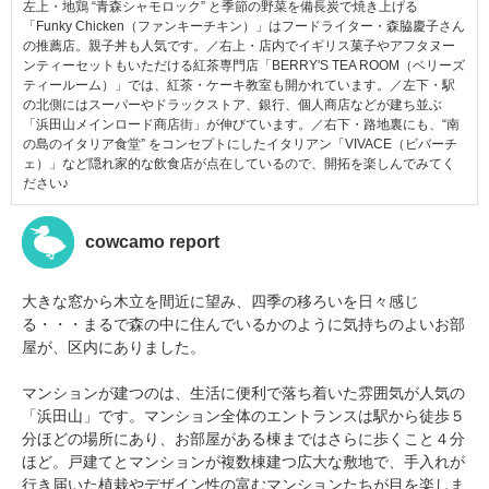
左上・地鶏 “青森シャモロック” と季節の野菜を備長炭で焼き上げる
「Funky Chicken（ファンキーチキン）」はフードライター・森脇慶子さん
の推薦店。親子丼も人気です。／右上・店内でイギリス菓子やアフタヌー
ンティーセットもいただける紅茶専門店「BERRY'S TEA ROOM（ベリーズ
ティールーム）」では、紅茶・ケーキ教室も開かれています。／左下・駅
の北側にはスーパーやドラックストア、銀行、個人商店などが建ち並ぶ
「浜田山メインロード商店街」が伸びています。／右下・路地裏にも、“南
の島のイタリア食堂” をコンセプトにしたイタリアン「VIVACE（ビバーチ
ェ）」など隠れ家的な飲食店が点在しているので、開拓を楽しんでみてく
ださい♪
cowcamo report
大きな窓から木立を間近に望み、四季の移ろいを日々感じ
る・・・まるで森の中に住んでいるかのように気持ちのよいお部
屋が、区内にありました。
マンションが建つのは、生活に便利で落ち着いた雰囲気が人気の
「浜田山」です。マンション全体のエントランスは駅から徒歩５
分ほどの場所にあり、お部屋がある棟まではさらに歩くこと４分
ほど。戸建てとマンションが複数棟建つ広大な敷地で、手入れが
行き届いた植栽やデザイン性の富むマンションたちが目を楽しま