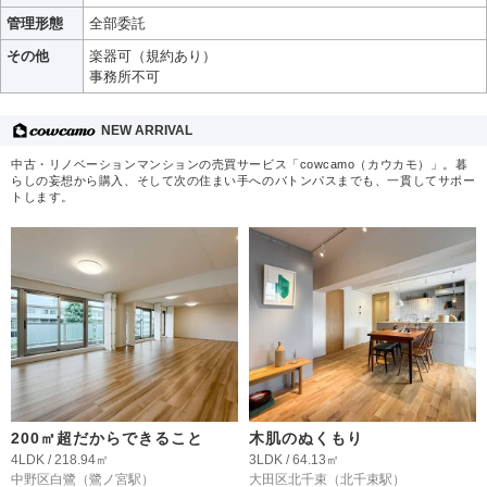
管理形態
全部委託
その他
楽器可（規約あり）
事務所不可
NEW ARRIVAL
中古・リノベーションマンションの売買サービス「cowcamo（カウカモ）」。暮
らしの妄想から購入、そして次の住まい手へのバトンパスまでも、一貫してサポー
トします。
200㎡超だからできること
木肌のぬくもり
4LDK / 218.94㎡
3LDK / 64.13㎡
中野区白鷺
（鷺ノ宮駅）
大田区北千束
（北千束駅）