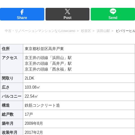
Share
Post
Send
中古・リノベーションマンションならcowcamo
杉並区
浜田山駅
ビバリーヒ
住所
東京都杉並区高井戸東
アクセス
京王井の頭線「浜田山」駅
京王井の頭線「高井戸」駅
京王井の頭線「西永福」駅
間取り
2LDK
広さ
103.08㎡
バルコニー
22.54㎡
構造
鉄筋コンクリート造
総戸数
17戸
築年月
2009年8月
改装年月
2017年2月