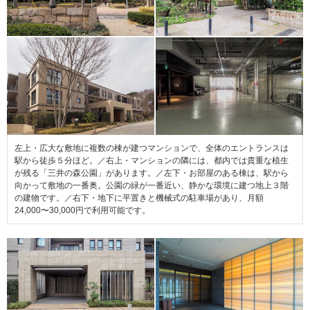
左上・広大な敷地に複数の棟が建つマンションで、全体のエントランスは
駅から徒歩５分ほど。／右上・マンションの隣には、都内では貴重な植生
が残る「三井の森公園」があります。／左下・お部屋のある棟は、駅から
向かって敷地の一番奥。公園の緑が一番近い、静かな環境に建つ地上３階
の建物です。／右下・地下に平置きと機械式の駐車場があり、月額
24,000〜30,000円で利用可能です。