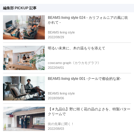
編集部 PICKUP 記事
BEAMS living style 024 - カリフォルニアの風に吹
かれて -
BEAMS living style
2022/08/29
明るい未来に、木の温もりを添えて
cowcamo graph《カウカモグラフ》
2022/04/01
BEAMS living style 001 -クールで都会的な家-
BEAMS living style
2018/09/06
【＃九品仏】野に咲く花の品のよさを、特製バター
クリームで
街の先輩に聞く！
2022/08/03