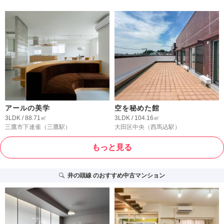
アールの美学
空を秘めた館
3LDK / 88.71㎡
3LDK / 104.16㎡
三鷹市下連雀
（三鷹駅）
大田区中央
（西馬込駅）
もっと見る
井の頭線
のおすすめ中古マンション