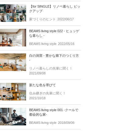
【for SINGLE】リノベ暮らし ピッ
クアップ
家づくりのヒント
2022/06/17
BEAMS living style 022 - ヒュッゲ
な暮らし -
BEAMS living style
2022/05/16
白の洞窟 - 豊かな廊下のつくり方
-
リノベ暮らしの先輩に聞く！
2021/09/08
新たな色を帯びて
住み継ぎの先輩に聞く！
2021/10/18
BEAMS living style 001 -クールで
都会的な家-
BEAMS living style
2018/09/06