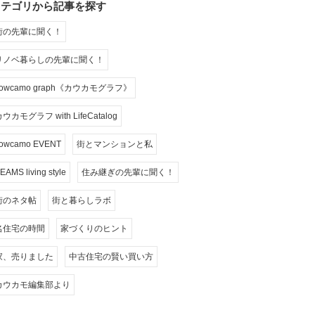
カテゴリから記事を探す
街の先輩に聞く！
リノベ暮らしの先輩に聞く！
cowcamo graph《カウカモグラフ》
ウカモグラフ with LifeCatalog
owcamo EVENT
街とマンションと私
EAMS living style
住み継ぎの先輩に聞く！
街のネタ帖
街と暮らしラボ
名住宅の時間
家づくりのヒント
家、売りました
中古住宅の賢い買い方
カウカモ編集部より