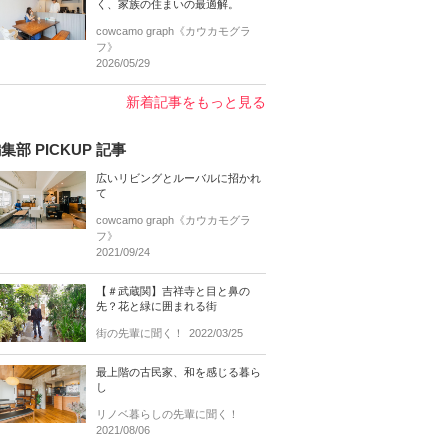
く、家族の住まいの最適解。
cowcamo graph《カウカモグラ
フ》
2026/05/29
新着記事をもっと見る
集部 PICKUP 記事
広いリビングとルーバルに招かれ
て
cowcamo graph《カウカモグラ
フ》
2021/09/24
【＃武蔵関】吉祥寺と目と鼻の
先？花と緑に囲まれる街
街の先輩に聞く！
2022/03/25
最上階の古民家、和を感じる暮ら
し
リノベ暮らしの先輩に聞く！
2021/08/06