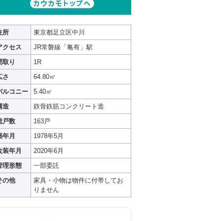
住所
東京都足立区中川
アクセス
JR常磐線「亀有」駅
間取り
1R
広さ
64.80㎡
バルコニー
5.40㎡
構造
鉄骨鉄筋コンクリート造
総戸数
163戸
築年月
1978年5月
改装年月
2020年6月
管理形態
一部委託
その他
家具・小物は物件に付帯してお
りません