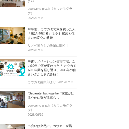
まい
cowcamo graph《カウカモグラ
フ》
2026/07/03
10年前、カウカモで家を買った人
「第1号契約者」は今？ 家族と住
まいの変化の軌跡
リノベ暮らしの先輩に聞く！
2026/07/02
中古リノベーション住宅市場、こ
の10年で何が変わった？ カウカモ
が10年間を振り返り、2035年の住
まいさがしを読み解く
カウカモ編集部より
2026/07/02
“Separate, but together.”家族がゆ
るやかに繋がる暮らし
cowcamo graph《カウカモグラ
フ》
2026/06/19
出会いは突然に。カウカモが描