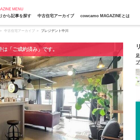
AZINE MENU
リから記事を探す
中古住宅アーカイブ
cowcamo MAGAZINEとは
中古住宅アーカイブ
プレジデント中川
件は「ご成約済み」です。
足
プ