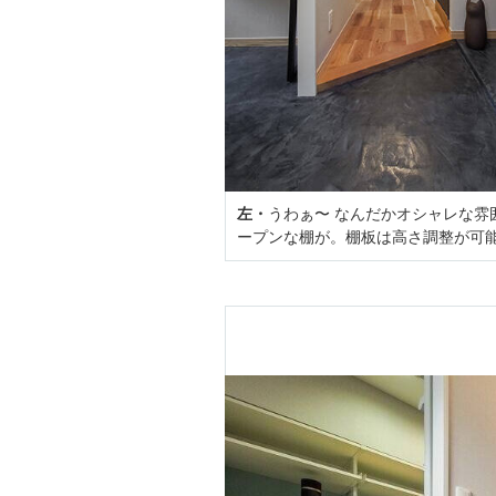
左・
うわぁ〜 なんだかオシャレな雰
ープンな棚が。棚板は高さ調整が可