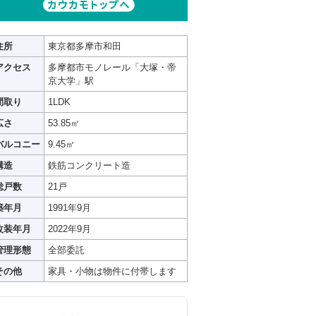
住所
東京都多摩市和田
アクセス
多摩都市モノレール「大塚・帝
京大学」駅
間取り
1LDK
広さ
53.85㎡
バルコニー
9.45㎡
構造
鉄筋コンクリート造
総戸数
21戸
築年月
1991年9月
改装年月
2022年9月
管理形態
全部委託
その他
家具・小物は物件に付帯します