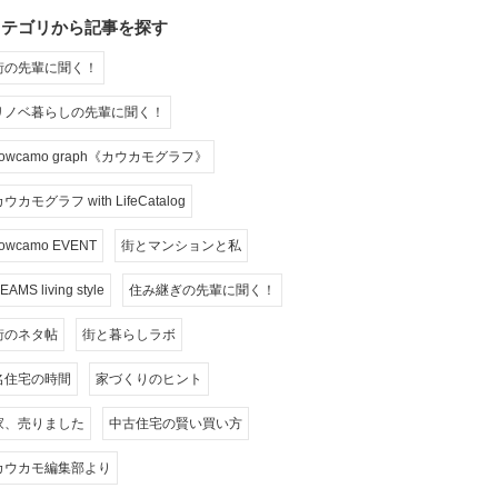
カテゴリから記事を探す
街の先輩に聞く！
リノベ暮らしの先輩に聞く！
cowcamo graph《カウカモグラフ》
ウカモグラフ with LifeCatalog
owcamo EVENT
街とマンションと私
EAMS living style
住み継ぎの先輩に聞く！
街のネタ帖
街と暮らしラボ
名住宅の時間
家づくりのヒント
家、売りました
中古住宅の賢い買い方
カウカモ編集部より