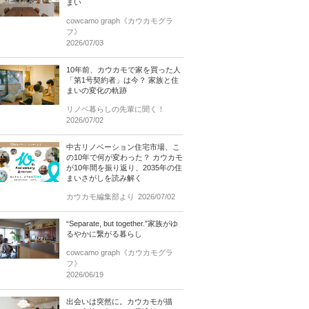
まい
cowcamo graph《カウカモグラ
フ》
2026/07/03
10年前、カウカモで家を買った人
「第1号契約者」は今？ 家族と住
まいの変化の軌跡
リノベ暮らしの先輩に聞く！
2026/07/02
中古リノベーション住宅市場、こ
の10年で何が変わった？ カウカモ
が10年間を振り返り、2035年の住
まいさがしを読み解く
カウカモ編集部より
2026/07/02
“Separate, but together.”家族がゆ
るやかに繋がる暮らし
cowcamo graph《カウカモグラ
フ》
2026/06/19
出会いは突然に。カウカモが描