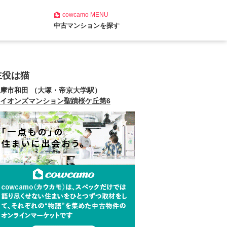
cowcamo
MENU
中古マンションを探す
主役は猫
摩市和田 （大塚・帝京大学駅）
イオンズマンション聖蹟桜ケ丘第6