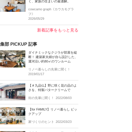
く、家族の住まいの最適解。
cowcamo graph《カウカモグラ
フ》
2026/05/29
新着記事をもっと見る
集部 PICKUP 記事
ダイナミックなクジラが部屋を縦
断！ 建築家夫婦が自ら設計した、
運河沿い約80㎡のワンルーム
リノベ暮らしの先輩に聞く！
2019/01/17
【＃九品仏】野に咲く花の品のよ
さを、特製バタークリームで
街の先輩に聞く！
2022/08/03
【for FAMILY】リノベ暮らし ピッ
クアップ
家づくりのヒント
2022/03/23