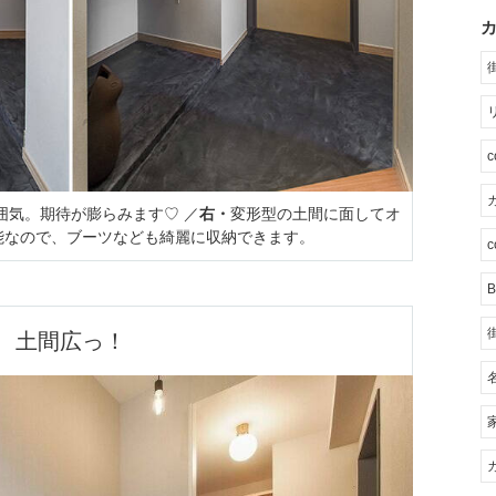
カ
囲気。期待が膨らみます♡ ／
右・
変形型の土間に面してオ
能なので、ブーツなども綺麗に収納できます。
c
B
土間広っ！