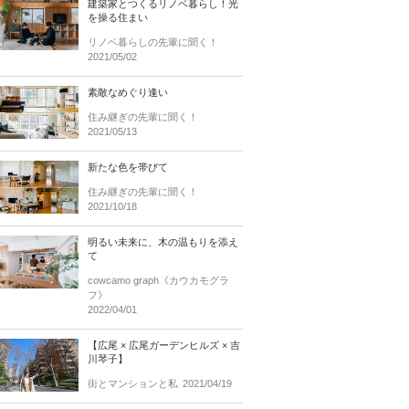
建築家とつくるリノベ暮らし！光
を操る住まい
リノベ暮らしの先輩に聞く！
2021/05/02
素敵なめぐり逢い
住み継ぎの先輩に聞く！
2021/05/13
新たな色を帯びて
住み継ぎの先輩に聞く！
2021/10/18
明るい未来に、木の温もりを添え
て
cowcamo graph《カウカモグラ
フ》
2022/04/01
【広尾 × 広尾ガーデンヒルズ × 吉
川琴子】
街とマンションと私
2021/04/19