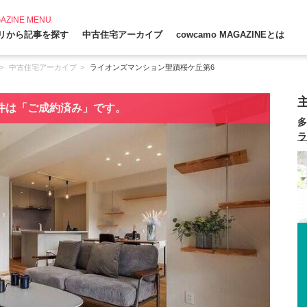
AZINE MENU
リから記事を探す
中古住宅アーカイブ
cowcamo MAGAZINEとは
中古住宅アーカイブ
ライオンズマンション聖蹟桜ケ丘第6
件は「ご成約済み」です。
多
ラ