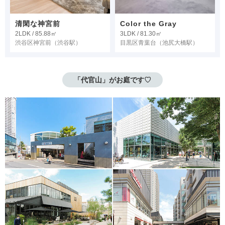
清閑な神宮前
Color the Gray
2LDK / 85.88㎡
3LDK / 81.30㎡
渋谷区神宮前
（渋谷駅）
目黒区青葉台
（池尻大橋駅）
「代官山」がお庭です♡