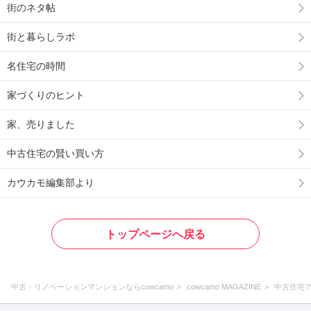
街のネタ帖
街と暮らしラボ
名住宅の時間
家づくりのヒント
家、売りました
中古住宅の賢い買い方
カウカモ編集部より
トップページへ戻る
中古・リノベーションマンションならcowcamo
cowcamo MAGAZINE
中古住宅