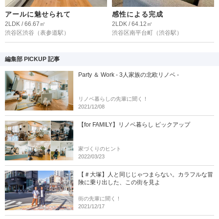
アールに魅せられて
感性による完成
2LDK / 66.67㎡
2LDK / 64.12㎡
渋谷区渋谷
（表参道駅）
渋谷区南平台町
（渋谷駅）
編集部 PICKUP 記事
Party ＆ Work - 3人家族の北欧リノベ -
リノベ暮らしの先輩に聞く！
2021/12/08
【for FAMILY】リノベ暮らし ピックアップ
家づくりのヒント
2022/03/23
【＃大塚】人と同じじゃつまらない。カラフルな冒
険に乗り出した、この街を見よ
街の先輩に聞く！
2021/12/17