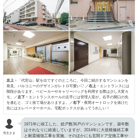
左上・
「代官山」駅を出てすぐのところに、今回ご紹介するマンションを
発見。バルコニーのデザインがレトロ可愛い♡ ／
右上・
エントランスには
階段があります。ベビーカーやキャリーバッグを利用する際は少し大変カ
モ。／
左下・
エントランスホールの左手には管理人室が。右手の開口の先
を進むと、ゴミ捨て場がありますよ。／
右下・
夜間オートロックを抜けた
先にはエレベーターホール。宅配ボックスがあってうれしい！
1971年に竣工した、総戸数36戸のマンションです。築年数
はそれなりに経過していますが、2014年に大規模修繕工事
売主さま
と耐震補強工事を実施、そのほかにも玄関ドア交換工事や