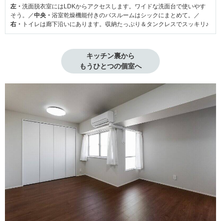
左・
洗面脱衣室にはLDKからアクセスします。ワイドな洗面台で使いやす
そう。／
中央・
浴室乾燥機能付きのバスルームはシックにまとめて。／
右・
トイレは廊下沿いにあります。収納たっぷり＆タンクレスでスッキリ♪
キッチン裏から

もうひとつの個室へ