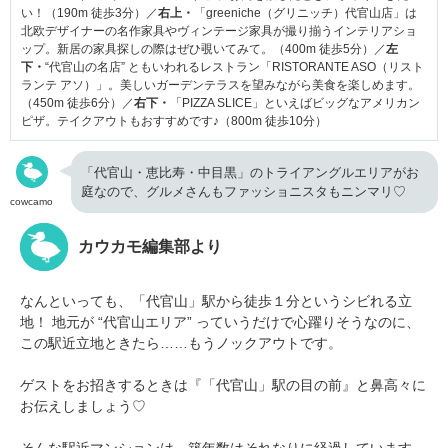
い！（190m 徒歩3分）／
右上・
「greeniche（グリニッチ）代官山店」は
北欧デザイナーの名作家具やヴィンテージ家具が撮り揃うインテリアショ
ップ。新居の家具探しの際はぜひ覗いてみて。（400m 徒歩5分）／
左
下・
“代官山の名店” ともいわれるレストラン「RISTORANTE ASO（リスト
ランテ アソ）」。美しいガーデンテラスを望みながら美食を楽しめます。
（450m 徒歩6分）／
右下・
「PIZZA SLICE」といえばビッグなアメリカン
ピザ。テイクアウトもおすすめです♪（800m 徒歩10分）
「代官山・恵比寿・中目黒」のトライアングルエリアがお
庭なので、グルメさんもファッショニスタもニンマリ♡
cowcamo
カウカモ編集部より
なんといっても、「代官山」駅から徒歩１分というシビれる立
地！ 地元が “代官山エリア” っていうだけで心躍りそうなのに、
この駅近立地ときたら……もうノックアウトです。
ゲストをお招きするときは『「代官山」駅の目の前』と鼻高々に
お伝えしましょう♡
そんな駅近マンションは、築年数はそれなりに経過しています