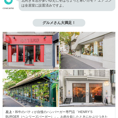
北向き＆窓が多いゆえに冬はちょっと寒いカモ？ エアコン
は全居室に設置済みですよ。
cowcamo
グルメさん大満足！
左上・
和牛のパティが自慢のハンバーガー専門店「HENRY’S
BURGER（ヘンリーズバーガー）」。お肉を欲したときにかぶりつきた