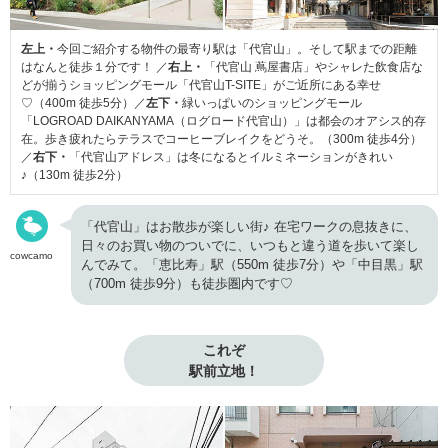
左上・
今回ご紹介する物件の最寄り駅は「代官山」。そして駅までの距離
はなんと徒歩１分です！ ／
右上・
「代官山 蔦屋書店」やシャレた飲食店な
どが揃うショッピングモール「代官山T-SITE」がご近所にある幸せ
♡（400m 徒歩5分）／
左下・
緑いっぱいのショッピングモール
「LOGROAD DAIKANYAMA（ログロード代官山）」は都会のオアシス的存
在。歩き疲れたらテラスでコーヒーブレイクをどうそ。（300m 徒歩4分）
／
右下・
「代官山アドレス」は冬になるとイルミネーションがきれい
♪（130m 徒歩2分）
「代官山」はお散歩が楽しい街♪ 在宅ワークの息抜きに、
日々のお買い物のついでに、いつもと違う道を歩いて楽し
cowcamo
んでみて。「恵比寿」駅（550m 徒歩7分）や「中目黒」駅
（700m 徒歩9分）も徒歩圏内です♡
これぞ

駅前立地！