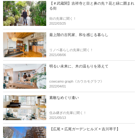
【＃武蔵関】吉祥寺と目と鼻の先？花と緑に囲まれ
る街
街の先輩に聞く！
2022/03/25
最上階の古民家、和を感じる暮らし
リノベ暮らしの先輩に聞く！
2021/08/06
明るい未来に、木の温もりを添えて
cowcamo graph《カウカモグラフ》
2022/04/01
素敵なめぐり逢い
住み継ぎの先輩に聞く！
2021/05/13
【広尾 × 広尾ガーデンヒルズ × 吉川琴子】