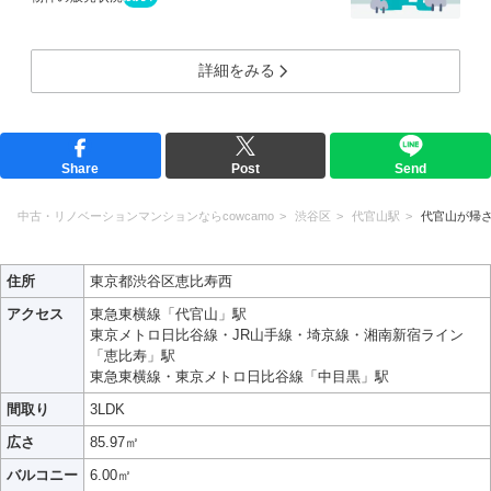
詳細をみる
Share
Post
Send
中古・リノベーションマンションならcowcamo
渋谷区
代官山駅
代官山が帰
住所
東京都渋谷区恵比寿西
アクセス
東急東横線「代官山」駅
東京メトロ日比谷線・JR山手線・埼京線・湘南新宿ライン
「恵比寿」駅
東急東横線・東京メトロ日比谷線「中目黒」駅
間取り
3LDK
広さ
85.97㎡
バルコニー
6.00㎡