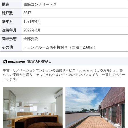
構造
鉄筋コンクリート造
総戸数
36戸
築年月
1971年4月
改装年月
2022年3月
管理形態
全部委託
その他
トランクルーム所有権付き（面積：2.68㎡）
NEW ARRIVAL
中古・リノベーションマンションの売買サービス「cowcamo（カウカモ）」。暮
らしの妄想から購入、そして次の住まい手へのバトンパスまでも、一貫してサポー
トします。