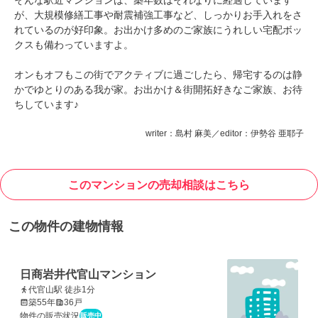
が、大規模修繕工事や耐震補強工事など、しっかりお手入れをさ
れているのが好印象。お出かけ多めのご家族にうれしい宅配ボッ
クスも備わっていますよ。
オンもオフもこの街でアクティブに過ごしたら、帰宅するのは静
かでゆとりのある我が家。お出かけ＆街開拓好きなご家族、お待
ちしています♪
writer：島村 麻美／editor：伊勢谷 亜耶子
このマンションの売却相談はこちら
この物件の建物情報
日商岩井代官山マンション
代官山駅 徒歩1分
築55年
36戸
物件の販売状況
販売中