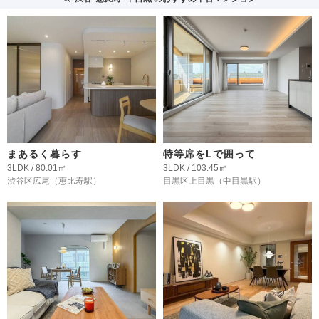
まあるく暮らす
特等席をLで囲って
3LDK / 80.01㎡
3LDK / 103.45㎡
渋谷区広尾
（恵比寿駅）
目黒区上目黒
（中目黒駅）