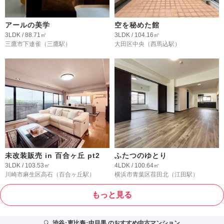
アールの美学
空を秘めた館
3LDK / 88.71㎡
3LDK / 104.16㎡
三鷹市下連雀
（三鷹駅）
大田区中央
（西馬込駅）
未改装販売 in 百合ヶ丘 pt2
ふたつのゆとり
3LDK / 103.53㎡
4LDK / 100.64㎡
川崎市麻生区高石
（百合ヶ丘駅）
横浜市青葉区荏田北
（江田駅）
もっと見る
渋谷･恵比寿･中目黒
のおすすめ中古マンション