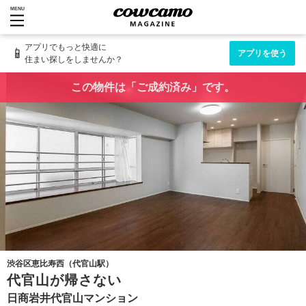
MENU
アプリでもっと快適に
📱
アプリを使う
住まい探しをしませんか？
この物件は「ご成約済み」です。
渋谷区恵比寿西（代官山駅）
代官山が帰さない
日商岩井代官山マンション