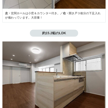
左・
玄関ホールは小窓＆カウンター付き。／
右・
開き戸３枚分の下足入れ
が備わっています。大容量！
約15.2帖のLDK