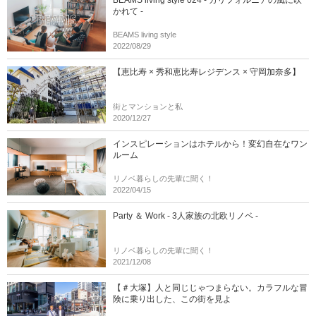
BEAMS living style 024 - カリフォルニアの風に吹
かれて -
BEAMS living style
2022/08/29
【恵比寿 × 秀和恵比寿レジデンス × 守岡加奈多】
街とマンションと私
2020/12/27
インスピレーションはホテルから！変幻自在なワン
ルーム
リノベ暮らしの先輩に聞く！
2022/04/15
Party ＆ Work - 3人家族の北欧リノベ -
リノベ暮らしの先輩に聞く！
2021/12/08
【＃大塚】人と同じじゃつまらない。カラフルな冒
険に乗り出した、この街を見よ