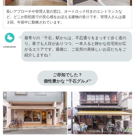
長いアプローチや管理人室の窓口、オートロック付きのエントランスな
ど、どこか防犯面での安心感をおぼえる建物の造りです。管理人さんは週
３回、午前中に勤務されています。
最寄りの「千石」駅からは、不忍通りをまっすぐ歩く道の
り。夜でも人目がありつつ、一本入ると静かな住宅街が広
cowcamo
がるエリアです。最後に、ご近所の美味しいお店たちをご
紹介しますね！
ご存知でした？

個性豊かな “千石グルメ”