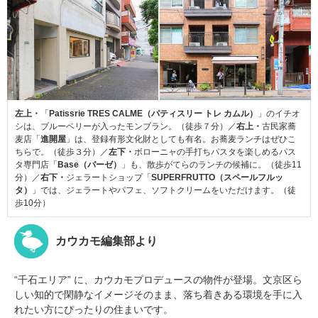
左上・
「
Patissrie TRES CALME（パティスリー トレ カムル）
」のイチオ
シは、ブルーベリーが入ったモンブラン。（徒歩７分）／
右上・
古民家蕎
麦店「
進開屋
」は、登録有形文化財としても有名。お蕎麦ランチはぜひこ
ちらで。（徒歩３分）／
左下・
ボローニャの手打ちパスタを楽しめるパス
タ専門店「
Base（バーゼ）
」も、散歩がてらのランチの候補に。（徒歩11
分）／
右下・
ジェラートショップ「
SUPERFRUTTO（スペールフルッ
タ）
」では、ジェラートやパフェ、ソフトクリームをいただけます。（徒
歩10分）
カウカモ編集部より
“千石エリア” に、カウカモプロデュースの物件が登場。文京区ら
しい知的で閑静なイメージそのまま、落ち着きある環境を手に入
れたい方にぴったりの住まいです。