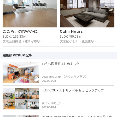
こころ、のびやかに
Calm Hours
3LDK / 139.33㎡
3LDK / 90.53㎡
文京区目白台
（雑司が谷駅）
文京区小石川
（後楽園駅）
編集部 PICKUP 記事
おうち図書館はじめました
cowcamo graph《カウカモグラフ》
2022/01/28
【for COUPLE】リノベ暮らし ピックアップ
家づくりのヒント
2022/04/24