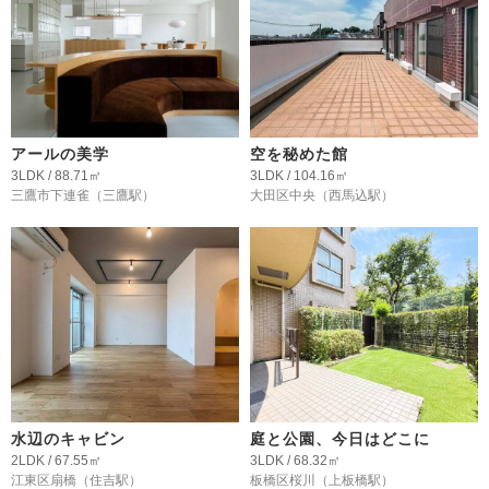
アールの美学
空を秘めた館
3LDK / 88.71㎡
3LDK / 104.16㎡
三鷹市下連雀
（三鷹駅）
大田区中央
（西馬込駅）
水辺のキャビン
庭と公園、今日はどこに
2LDK / 67.55㎡
3LDK / 68.32㎡
江東区扇橋
（住吉駅）
板橋区桜川
（上板橋駅）