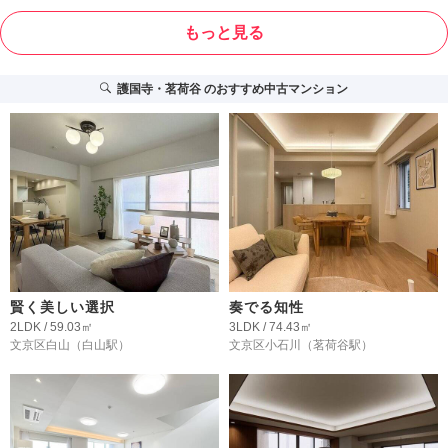
もっと見る
護国寺・茗荷谷
のおすすめ中古マンション
賢く美しい選択
奏でる知性
2LDK / 59.03㎡
3LDK / 74.43㎡
文京区白山
（白山駅）
文京区小石川
（茗荷谷駅）