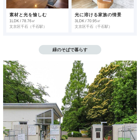
素材と光を愉しむ
光に溶ける家族の情景
1LDK / 78.76㎡
3LDK / 70.95㎡
文京区千石
（千石駅）
文京区千石
（千石駅）
緑のそばで暮らす