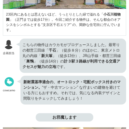
23区内にあるとは思えないほど、うっとりとした緑で溢れる「
小石川植物
園
」（正門までは徒歩17分）。今回ご紹介する物件は、そんな都会のオア
シスをシンボルとする “文京区千石エリア” の、閑静な住宅街に佇んでいま
す。
こちらの物件はカウカモがプロデュースしました。最寄り
の都営三田線「
千石
」（徒歩８分）のほかに、東京メトロ
企画担当
丸の内線「
新大塚
」（徒歩13分）、JR山手線・都営三田線
「
巣鴨
」（徒歩14分）の
計３駅３路線が利用できる交通ア
クセスが魅力の立地
です。
新耐震基準適合の、オートロック・宅配ボックス付きのマ
ンション。
“ザ・中古マンション” な佇まいの建物を避けて
cowcamo
いる方にもおすすめ。それでは、気になる内装デザインと
間取りをチェックしてみましょう！
お邪魔します