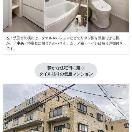
左・
洗面台の横には、タオルやパジャマなどのリネン類を整頓できる棚
が。／
中央・
浴室乾燥機付きのバスルーム。／
右・
トイレは吊り戸棚付き
です。
静かな住宅街に建つ

タイル貼りの低層マンション