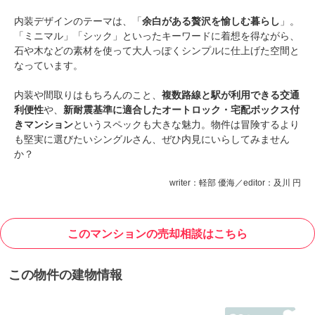
内装デザインのテーマは、「
余白がある贅沢を愉しむ暮らし
」。
「ミニマル」「シック」といったキーワードに着想を得ながら、
石や木などの素材を使って大人っぽくシンプルに仕上げた空間と
なっています。
内装や間取りはもちろんのこと、
複数路線と駅が利用できる交通
利便性
や、
新耐震基準に適合したオートロック・宅配ボックス付
きマンション
というスペックも大きな魅力。物件は冒険するより
も堅実に選びたいシングルさん、ぜひ内見にいらしてみません
か？
writer：軽部 優海／editor：及川 円
このマンションの売却相談はこちら
この物件の建物情報