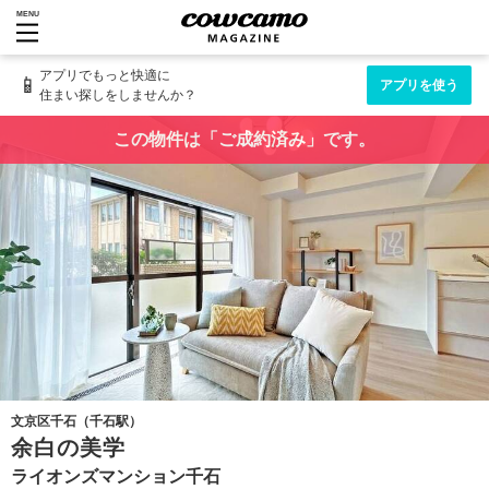
MENU
アプリでもっと快適に
📱
アプリを使う
住まい探しをしませんか？
この物件は「ご成約済み」です。
文京区千石（千石駅）
余白の美学
ライオンズマンション千石