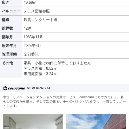
広さ
49.69㎡
バルコニー
テラス面積参照
構造
鉄筋コンクリート造
総戸数
42戸
築年月
1985年11月
改装年月
2025年6月
管理形態
全部委託
その他
家具・小物は物件に付帯しておりません
テラス面積：8.52㎡
専用庭面積：3.24㎡
NEW ARRIVAL
中古・リノベーションマンションの売買サービス「cowcamo（カウカモ）」。暮
らしの妄想から購入、そして次の住まい手へのバトンパスまでも、一貫してサポー
トします。