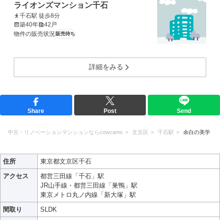
ライオンズマンション千石
千石駅 徒歩8分
築40年
42戸
物件の販売状況
販売待ち
詳細をみる
Share
Post
Send
中古・リノベーションマンションならcowcamo
文京区
千石駅
余白の美学
住所
東京都文京区千石
アクセス
都営三田線「千石」駅
JR山手線・都営三田線「巣鴨」駅
東京メトロ丸ノ内線「新大塚」駅
間取り
SLDK