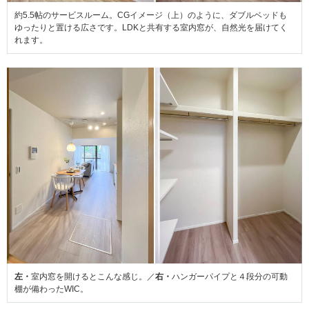
約5.5帖のサービスルーム。CGイメージ（上）のように、ダブルベッドも
ゆったりと置ける広さです。LDKと共有する室内窓が、自然光を届けてく
れます。
左・
室内窓を開けるとこんな感じ。／
右・
ハンガーパイプと４段分の可動
棚が備わったWIC。