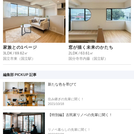
家族との1ページ
窓が描く未来のかたち
3LDK / 69.62㎡
2LDK / 63.61㎡
国立市東
（国立駅）
国分寺市内藤
（国立駅）
編集部 PICKUP 記事
新たな色を帯びて
住み継ぎの先輩に聞く！
2021/10/18
【特別編】古民家リノベの先輩に聞く！
リノベ暮らしの先輩に聞く！