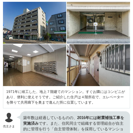
1971年に竣工した、地上７階建てのマンション。すぐお隣にはコンビニが
あり、便利に使えそうです。ご紹介した住戸は４階所在で、エレベーター
を降りて共用廊下を奥まで進んだ所に位置しています。
築年数は経過しているものの、
2016年には耐震補強工事を
実施済み
です。また、住民同士で組織する管理組合が自主
売主さま
的に管理を行う「自主管理体制」を採用しているマンショ