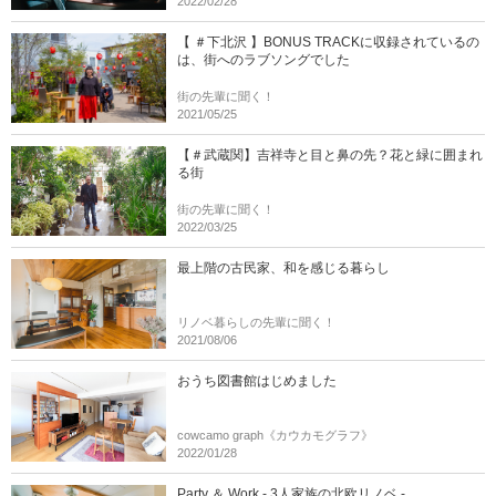
2022/02/28
【 ＃下北沢 】BONUS TRACKに収録されているの
は、街へのラブソングでした
街の先輩に聞く！
2021/05/25
【＃武蔵関】吉祥寺と目と鼻の先？花と緑に囲まれ
る街
街の先輩に聞く！
2022/03/25
最上階の古民家、和を感じる暮らし
リノベ暮らしの先輩に聞く！
2021/08/06
おうち図書館はじめました
cowcamo graph《カウカモグラフ》
2022/01/28
Party ＆ Work - 3人家族の北欧リノベ -