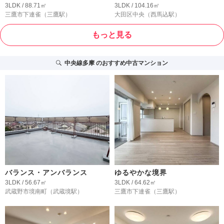
3LDK / 88.71㎡
3LDK / 104.16㎡
三鷹市下連雀
（三鷹駅）
大田区中央
（西馬込駅）
もっと見る
中央線多摩
のおすすめ中古マンション
バランス・アンバランス
ゆるやかな境界
3LDK / 56.67㎡
3LDK / 64.62㎡
武蔵野市境南町
（武蔵境駅）
三鷹市下連雀
（三鷹駅）