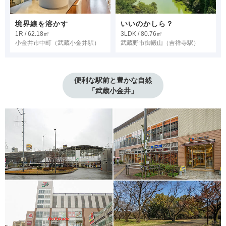
境界線を溶かす
いいのかしら？
1R / 62.18㎡
3LDK / 80.76㎡
小金井市中町
（武蔵小金井駅）
武蔵野市御殿山
（吉祥寺駅）
便利な駅前と豊かな自然

「武蔵小金井」