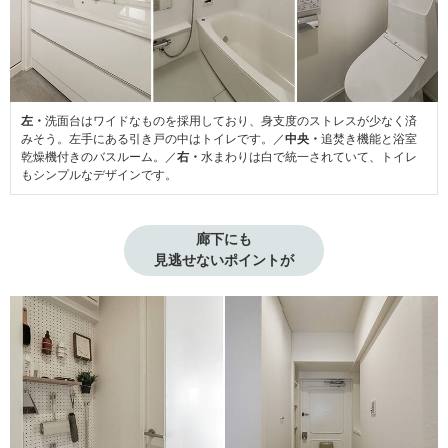
左・
洗面台はワイドなものを採用しており、身支度のストレスが少なく済
みそう。左手にある引き戸の中はトイレです。／
中央・
追焚き機能と浴室
乾燥機付きのバスルーム。／
右・
水まわりは白で統一されていて、トイレ
もシンプルなデザインです。
廊下にも

見逃せないポイントが