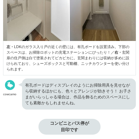
左・
LDKのガラス入り戸の近くの壁には、有孔ボードを設置済み。下部の
スペースは、お掃除ロボットの充電ステーションにぴったり！／
右・
玄関
扉の住戸側は白で塗装されてピカピカに。玄関まわりには収納が多めに設
けられており、シューズボックスと可動棚、ニッチカウンターを使い分け
られます。
有孔ボードはディスプレイのようにお掃除用具を見せなが
ら収納するほかにも、色々とアレンジが効きそう！ お子さ
cowcamo
まがいらっしゃる場合は、作品を飾るためのスペースにし
ても素敵かもしれませんね。
コンビニとバス停が

目印です