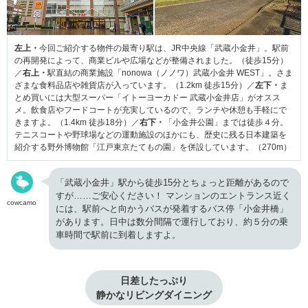
左上・
今回ご紹介する物件の最寄り駅は、JR中央線「武蔵小金井」。駅前
の再開発によって、商業ビルや広場などが整備されました。（徒歩15分）
／
右上・
駅直結の商業施設「nonowa（ノノワ）武蔵小金井 WEST」。さま
ざまな食料品店や雑貨店が入っています。（1.2km 徒歩15分）／
左下・
ま
とめ買いには大型スーパー「イトーヨーカドー 武蔵小金井店」がオスス
メ。飲食店やフードコートが充実しているので、ランチや休憩も手軽にで
きますよ。（1.4km 徒歩18分）／
右下・
「小金井公園」までは徒歩４分。
テニスコートや野球場などの運動施設のほかにも、歴史に残る日本建築を
紹介する野外博物館「江戸東京たてもの園」を併設しています。（270m）
「武蔵小金井」駅から徒歩15分とちょっと距離があるので
すが……ご安心ください！ マンションのエントランス近く
cowcamo
には、駅前へと向かうバスが発着するバス停「小金井橋」
があります。日中は数分間隔で運行しており、約５分の乗
車時間で駅前に到着しますよ。
日差したっぷり

静かなリビングダイニング