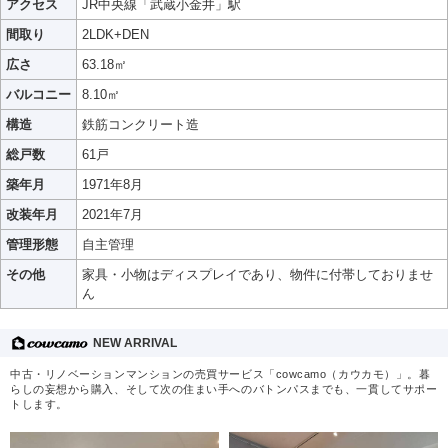
アクセス
JR中央線「武蔵小金井」駅
間取り
2LDK+DEN
広さ
63.18㎡
バルコニー
8.10㎡
構造
鉄筋コンクリート造
総戸数
61戸
築年月
1971年8月
改装年月
2021年7月
管理形態
自主管理
その他
家具・小物はディスプレイであり、物件に付帯しておりませ
ん
NEW ARRIVAL
中古・リノベーションマンションの売買サービス「cowcamo（カウカモ）」。暮
らしの妄想から購入、そして次の住まい手へのバトンパスまでも、一貫してサポー
トします。