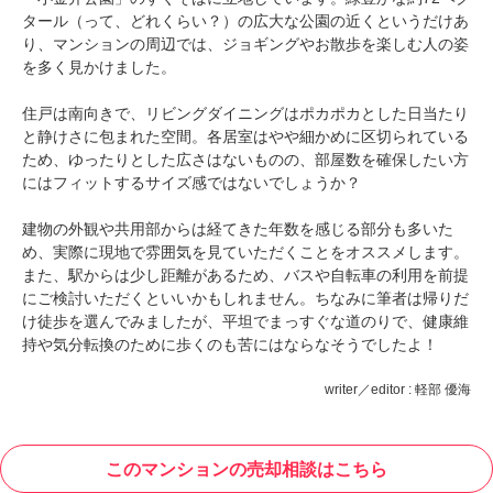
タール（って、どれくらい？）の広大な公園の近くというだけあ
り、マンションの周辺では、ジョギングやお散歩を楽しむ人の姿
を多く見かけました。
住戸は南向きで、リビングダイニングはポカポカとした日当たり
と静けさに包まれた空間。各居室はやや細かめに区切られている
ため、ゆったりとした広さはないものの、部屋数を確保したい方
にはフィットするサイズ感ではないでしょうか？
建物の外観や共用部からは経てきた年数を感じる部分も多いた
め、実際に現地で雰囲気を見ていただくことをオススメします。
また、駅からは少し距離があるため、バスや自転車の利用を前提
にご検討いただくといいかもしれません。ちなみに筆者は帰りだ
け徒歩を選んでみましたが、平坦でまっすぐな道のりで、健康維
持や気分転換のために歩くのも苦にはならなそうでしたよ！
writer／editor : 軽部 優海
このマンションの売却相談はこちら