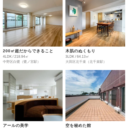
200㎡超だからできること
木肌のぬくもり
4LDK / 218.94㎡
3LDK / 64.13㎡
中野区白鷺
（鷺ノ宮駅）
大田区北千束
（北千束駅）
アールの美学
空を秘めた館