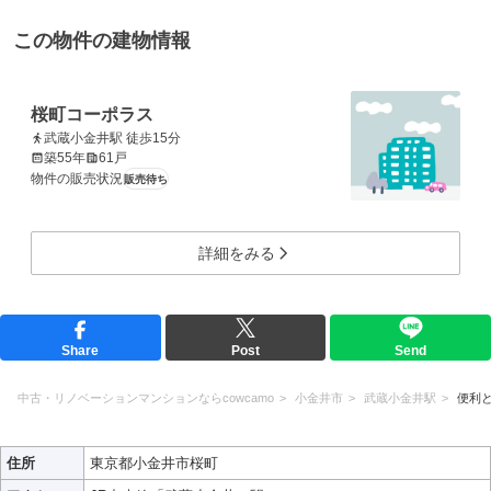
この物件の建物情報
桜町コーポラス
武蔵小金井駅 徒歩15分
築55年
61戸
物件の販売状況
販売待ち
詳細をみる
Share
Post
Send
中古・リノベーションマンションならcowcamo
小金井市
武蔵小金井駅
便利
住所
東京都小金井市桜町