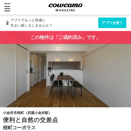
MENU
アプリでもっと快適に
📱
アプリを使う
住まい探しをしませんか？
この物件は「ご成約済み」です。
小金井市桜町（武蔵小金井駅）
便利と自然の交差点
桜町コーポラス