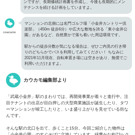
ンですが、長期修繕計画書を作成し、今後も長期的にメン
テナンスを続ける計画をしていますよ。
マンションの北側には名門ゴルフ場「小金井カントリー倶
楽部」（450m 徒歩6分）や広大な敷地を誇る「東小金井公
cowcamo
園」があるなど、自然豊かで落ち着いた周辺環境です。
駅からの徒歩分数が気になる場合は、ぜひご内見の行き帰
りのどちらかでバスを利用してみてください！ ちなみに
2021年11月現在、自転車置き場には空きがあり、無償でご
利用いただけますよ。
カウカモ編集部より
「武蔵小金井」駅のまわりでは、再開発事業が着々と進行中。注
目テナントの出店が目白押しの大型商業施設が誕生したり、タワ
ーマンションが竣工したりと、いま盛り上がりを見せている街な
んです。
そんな駅の北口を出て、歩くこと15分。今回ご紹介した物件は
「小金井公園」のすぐそばに立地しています。緑豊かな約72ヘク