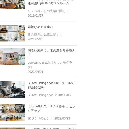
運河沿い約80㎡のワンルーム
リノベ暮らしの先輩に聞く！
2019/01/17
素敵なめぐり逢い
住み継ぎの先輩に聞く！
2021/05/13
明るい未来に、木の温もりを添え
て
cowcamo graph《カウカモグラ
フ》
2022/04/01
BEAMS living style 001 -クールで
都会的な家-
BEAMS living style
2018/09/06
【for FAMILY】リノベ暮らし ピッ
クアップ
家づくりのヒント
2022/03/23