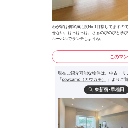
わが家は個室満足度No.1目指してます
せない。はっはっは。さぁのびのびと学び
ルーバルでランチしようね。
このマン
現在ご紹介可能な物件は、中古・リ
「
cowcamo（カウカモ）
」よりご覧
東新宿･早稲田