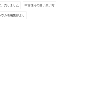
家、売りました
中古住宅の賢い買い方
カウカモ編集部より