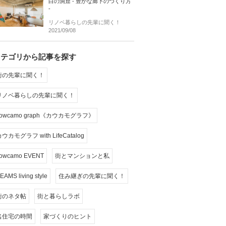
白の洞窟 - 豊かな廊下のつくり方
-
リノベ暮らしの先輩に聞く！
2021/09/08
カテゴリから記事を探す
街の先輩に聞く！
リノベ暮らしの先輩に聞く！
cowcamo graph《カウカモグラフ》
ウカモグラフ with LifeCatalog
owcamo EVENT
街とマンションと私
EAMS living style
住み継ぎの先輩に聞く！
街のネタ帖
街と暮らしラボ
名住宅の時間
家づくりのヒント