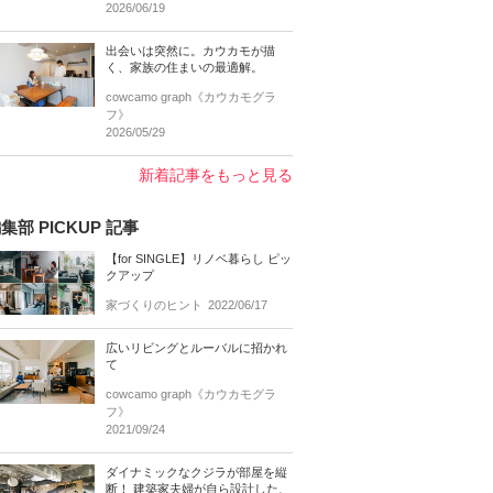
2026/06/19
出会いは突然に。カウカモが描
く、家族の住まいの最適解。
cowcamo graph《カウカモグラ
フ》
2026/05/29
新着記事をもっと見る
集部 PICKUP 記事
【for SINGLE】リノベ暮らし ピッ
クアップ
家づくりのヒント
2022/06/17
広いリビングとルーバルに招かれ
て
cowcamo graph《カウカモグラ
フ》
2021/09/24
ダイナミックなクジラが部屋を縦
断！ 建築家夫婦が自ら設計した、