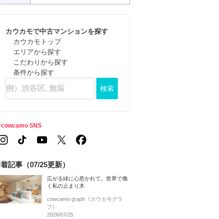
カウカモで中古マンションを探す
カウカモトップ
エリアから探す
こだわりから探す
条件から探す
検索
cowcamo SNS
着記事（07/25更新）
広がる緑に心惹かれて。世界で働
く私の止まり木
cowcamo graph《カウカモグラ
フ》
2026/07/25