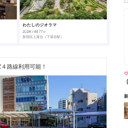
わたしのジオラマ
2LDK / 49.77㎡
新宿区上落合
（下落合駅）
駅４路線利用可能！
新