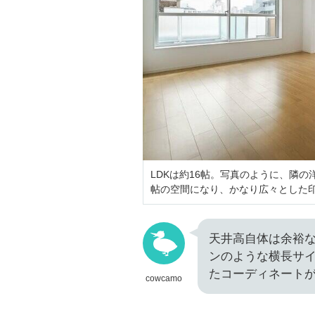
LDKは約16帖。写真のように、隣
帖の空間になり、かなり広々とした
天井高自体は余裕
ンのような横長サ
たコーディネート
cowcamo