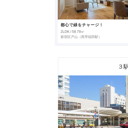
都心で緑をチャージ！
2LDK / 58.79㎡
新宿区戸山
（西早稲田駅）
３