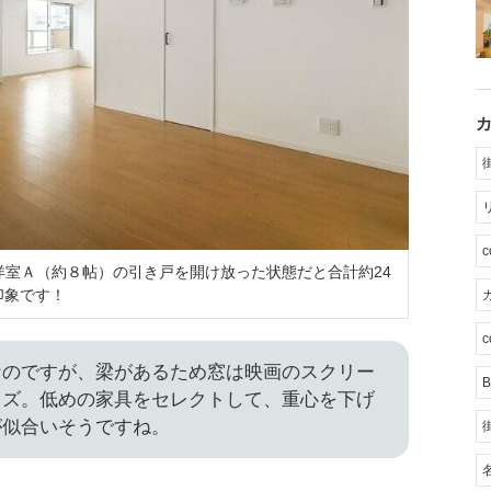
の洋室Ａ（約８帖）の引き戸を開け放った状態だと合計約24
印象です！
カ
c
なのですが、梁があるため窓は映画のスクリー
B
イズ。低めの家具をセレクトして、重心を下げ
が似合いそうですね。