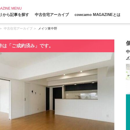
AZINE MENU
リから記事を探す
中古住宅アーカイブ
cowcamo MAGAZINEとは
中古住宅アーカイブ
メイツ東中野
件は「ご成約済み」です。
中
メ