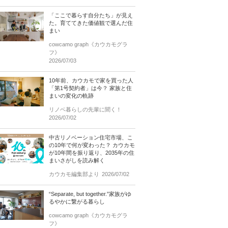
「ここで暮らす自分たち」が見え
た。育ててきた価値観で選んだ住
まい
cowcamo graph《カウカモグラ
フ》
2026/07/03
10年前、カウカモで家を買った人
「第1号契約者」は今？ 家族と住
まいの変化の軌跡
リノベ暮らしの先輩に聞く！
2026/07/02
中古リノベーション住宅市場、こ
の10年で何が変わった？ カウカモ
が10年間を振り返り、2035年の住
まいさがしを読み解く
カウカモ編集部より
2026/07/02
“Separate, but together.”家族がゆ
るやかに繋がる暮らし
cowcamo graph《カウカモグラ
フ》