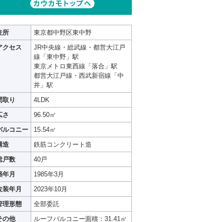
住所
東京都中野区東中野
アクセス
JR中央線・総武線・都営大江戸
線「東中野」駅
東京メトロ東西線「落合」駅
都営大江戸線・西武新宿線「中
井」駅
間取り
4LDK
広さ
96.50㎡
バルコニー
15.54㎡
構造
鉄筋コンクリート造
総戸数
40戸
築年月
1985年3月
改装年月
2023年10月
管理形態
全部委託
その他
ルーフバルコニー面積：31.41㎡