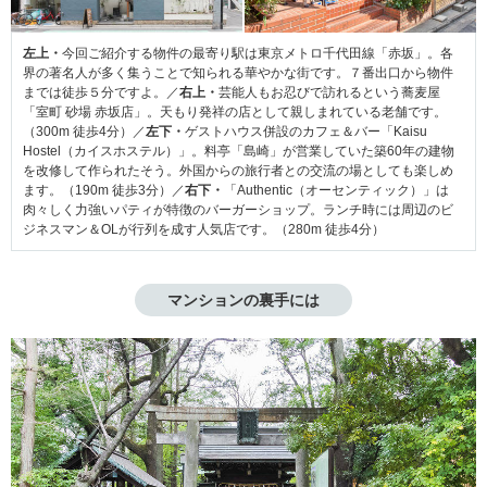
左上・
今回ご紹介する物件の最寄り駅は東京メトロ千代田線「赤坂」。各
界の著名人が多く集うことで知られる華やかな街です。７番出口から物件
までは徒歩５分ですよ。／
右上・
芸能人もお忍びで訪れるという蕎麦屋
「室町 砂場 赤坂店」。天もり発祥の店として親しまれている老舗です。
（300m 徒歩4分）／
左下・
ゲストハウス併設のカフェ＆バー「Kaisu
Hostel（カイスホステル）」。料亭「島崎」が営業していた築60年の建物
を改修して作られたそう。外国からの旅行者との交流の場としても楽しめ
ます。（190m 徒歩3分）／
右下・
「Authentic（オーセンティック）」は
肉々しく力強いパティが特徴のバーガーショップ。ランチ時には周辺のビ
ジネスマン＆OLが行列を成す人気店です。（280m 徒歩4分）
マンションの裏手には