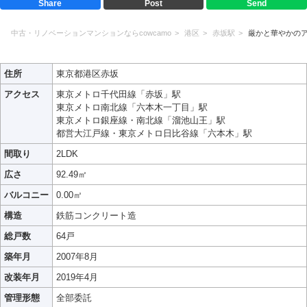
Share
Post
Send
中古・リノベーションマンションならcowcamo
港区
赤坂駅
厳かと華やかの
住所
東京都港区赤坂
アクセス
東京メトロ千代田線「赤坂」駅
東京メトロ南北線「六本木一丁目」駅
東京メトロ銀座線・南北線「溜池山王」駅
都営大江戸線・東京メトロ日比谷線「六本木」駅
間取り
2LDK
広さ
92.49㎡
バルコニー
0.00㎡
構造
鉄筋コンクリート造
総戸数
64戸
築年月
2007年8月
改装年月
2019年4月
管理形態
全部委託