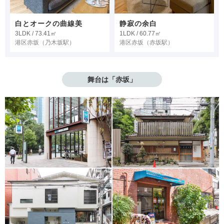
白とオークの曲線美
静寂の余白
3LDK / 73.41㎡
1LDK / 60.77㎡
港区赤坂
（乃木坂駅）
港区赤坂
（赤坂駅）
舞台は「赤坂」