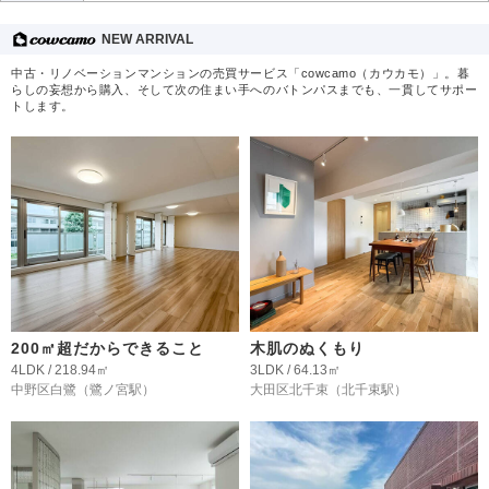
NEW ARRIVAL
中古・リノベーションマンションの売買サービス「cowcamo（カウカモ）」。暮
らしの妄想から購入、そして次の住まい手へのバトンパスまでも、一貫してサポー
トします。
200㎡超だからできること
木肌のぬくもり
4LDK / 218.94㎡
3LDK / 64.13㎡
中野区白鷺
（鷺ノ宮駅）
大田区北千束
（北千束駅）