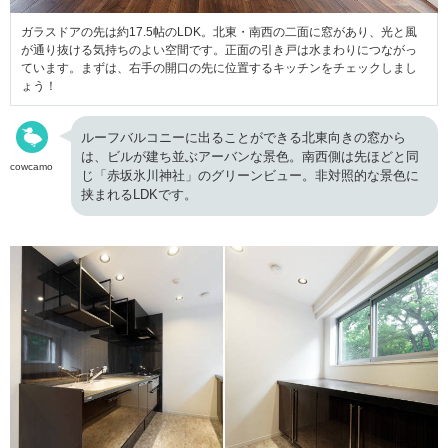
ガラスドアの先は約17.5帖のLDK。北東・南西の二面に窓があり、光と風
が通り抜ける気持ちのよい空間です。正面の引き戸は水まわりにつながっ
ています。まずは、右手の開口の先に位置するキッチンをチェックしまし
ょう！
ルーフバルコニーに出ることができる北東向きの窓から
は、ビルが建ち並ぶアーバンな景色。南西側は先ほどと同
cowcamo
じ「赤坂氷川神社」のグリーンビュー。非対照的な景色に
挟まれるLDKです。