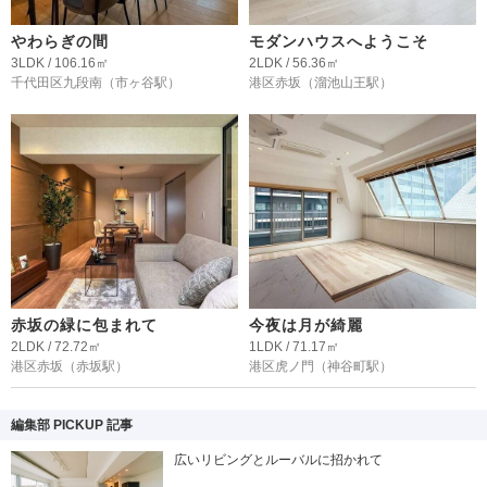
やわらぎの間
モダンハウスへようこそ
3LDK / 106.16㎡
2LDK / 56.36㎡
千代田区九段南
（市ヶ谷駅）
港区赤坂
（溜池山王駅）
赤坂の緑に包まれて
今夜は月が綺麗
2LDK / 72.72㎡
1LDK / 71.17㎡
港区赤坂
（赤坂駅）
港区虎ノ門
（神谷町駅）
編集部 PICKUP 記事
広いリビングとルーバルに招かれて