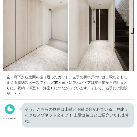
左・
廊下から土間を振り返ったカット。左手の折れ戸の中は、靴などもし
まえる収納スペースです。／
右・
廊下に並んだドアは左手前から時計まわ
りに、収納→洋室Ａ→洋室Ｂにつながっています。そして、右手には階段
が・・・！
そう、こちらの物件は上階と下階に分かれている、戸建ラ
イクなメゾネットタイプ！ 上階は後ほどご紹介いたします
cowcamo
ね。