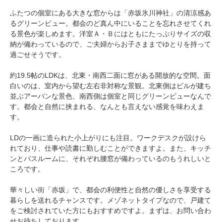
ふたつの個室にある大きな窓からは「赤坂氷川神社」の清涼感あ
るグリーンビュー。都会のど真ん中にいることを忘れさせてくれ
る景色が楽しめます。洋室Ａ・Ｂにはともにたっぷりサイズの収
納が備わっているので、ご夫婦からお子さままでゆとりを持って
過ごせそうです。
約19.5帖のLDKは、北東・南西二面に窓がある開放的な空間。面
白いのは、室内から望む左右非対称な景観。北東側はビルが建ち
並ぶアーバンな景色、南西側は個室と同じグリーンビューなんで
す。都会と自然に挟まれる、なんとも言えない感覚を味わえま
す。
LDの一画に造られた小上がりにも注目。ワークデスクが設けら
れており、仕事や読書に勤しむことができますよ。また、キッチ
ンとバスルームに、それぞれ腰窓が備わっているのもうれしいと
ころです。
華々しい街「赤坂」で、都会の利便性と自然の優しさを享受する
暮らしを送れるチャンスです。メゾネットタイプなので、戸建て
をご検討されていた方にもおすすめですよ。まずは、お問い合わ
せお待ちしております。