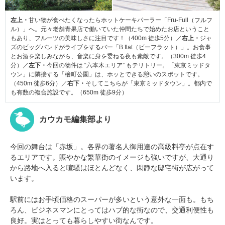
左上・
甘い物が食べたくなったらホットケーキパーラー「Fru-Full（フルフ
ル）」へ。元々老舗青果店で働いていた仲間たちで始めたお店ということ
もあり、フルーツの美味しさに注目です！（400m 徒歩5分）／
右上・
ジャ
ズのビッグバンドがライブをするバー「B flat（ビーフラット）」。お食事
とお酒を楽しみながら、音楽に身を委ねる夜も素敵です。（300m 徒歩4
分）／
左下・
今回の物件は “六本木エリア” もテリトリー。「東京ミッドタ
ウン」に隣接する「檜町公園」は、ホッとできる憩いのスポットです。
（450m 徒歩6分）／
右下・
そしてこちらが「東京ミッドタウン」。都内で
も有数の複合施設です。（650m 徒歩9分）
カウカモ編集部より
今回の舞台は「赤坂」。各界の著名人御用達の高級料亭が点在す
るエリアです。賑やかな繁華街のイメージも強いですが、大通り
から路地へ入ると喧騒はほとんどなく、閑静な邸宅街が広がって
います。
駅前にはお手頃価格のスーパーが多いという意外な一面も。もち
ろん、ビジネスマンにとってはハブ的な街なので、交通利便性も
良好。実はとっても暮らしやすい街なんです。