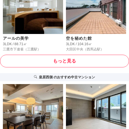
アールの美学
空を秘めた館
3LDK / 88.71㎡
3LDK / 104.16㎡
三鷹市下連雀
（三鷹駅）
大田区中央
（西馬込駅）
もっと見る
皇居西側
のおすすめ中古マンション