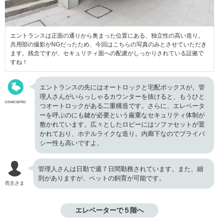
エントランスは正面の通りから奥まった位置にある、独立性の高い造り。
共用部の撮影がNGだったため、今回はこちらの写真のみとさせていただき
ます。残念ですが、セキュリティ面への配慮がしっかりされている証拠で
すね！
エントランスの先にはオートロックと宅配ボックスが。管
理人さんがいらっしゃるカウンターを抜けると、もうひと
cowcamo
つオートロックがある二重構造です。さらに、エレベータ
ーを呼ぶのにも鍵が必要という厳重なセキュリティ体制が
敷かれています。広々としたロビーにはソファセットが置
かれており、ホテルライクな造り。内廊下なのでプライバ
シー性も高いですよ。
管理人さんは日勤で週７日間勤務されています。また、細
則がありますが、ペットの飼育が可能です。
売主さま
エレベーターで５階へ