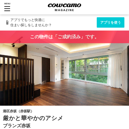
MENU
アプリでもっと快適に
📱
アプリを使う
住まい探しをしませんか？
この物件は「ご成約済み」です。
港区赤坂（赤坂駅）
厳かと華やかのアシメ
ブランズ赤坂