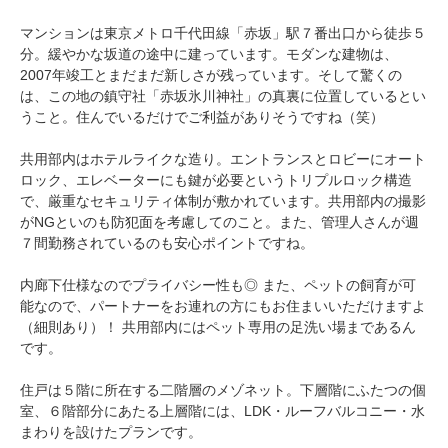
マンションは東京メトロ千代田線「赤坂」駅７番出口から徒歩５
分。緩やかな坂道の途中に建っています。モダンな建物は、
2007年竣工とまだまだ新しさが残っています。そして驚くの
は、この地の鎮守社「赤坂氷川神社」の真裏に位置しているとい
うこと。住んでいるだけでご利益がありそうですね（笑）
共用部内はホテルライクな造り。エントランスとロビーにオート
ロック、エレベーターにも鍵が必要というトリプルロック構造
で、厳重なセキュリティ体制が敷かれています。共用部内の撮影
がNGといのも防犯面を考慮してのこと。また、管理人さんが週
７間勤務されているのも安心ポイントですね。
内廊下仕様なのでプライバシー性も◎ また、ペットの飼育が可
能なので、パートナーをお連れの方にもお住まいいただけますよ
（細則あり）！ 共用部内にはペット専用の足洗い場まであるん
です。
住戸は５階に所在する二階層のメゾネット。下層階にふたつの個
室、６階部分にあたる上層階には、LDK・ルーフバルコニー・水
まわりを設けたプランです。