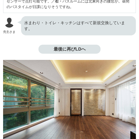
センサーで点灯可能です。／
右・
バスルームには北東向きの腰窓が。昼間
のバスタイムが日課になりそうですね。
水まわり・トイレ・キッチンはすべて新規交換していま
す。
売主さま
最後に再びLDへ