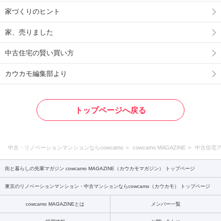
家づくりのヒント
家、売りました
中古住宅の賢い買い方
カウカモ編集部より
トップページへ戻る
中古・リノベーションマンションならcowcamo
cowcamo MAGAZINE
中古住宅
街と暮らしの先輩マガジン cowcamo MAGAZINE（カウカモマガジン） トップページ
東京のリノベーションマンション・中古マンションならcowcamo（カウカモ） トップページ
cowcamo MAGAZINEとは
メンバー一覧