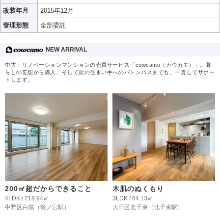
改装年月
2015年12月
管理形態
全部委託
NEW ARRIVAL
中古・リノベーションマンションの売買サービス「cowcamo（カウカモ）」。暮
らしの妄想から購入、そして次の住まい手へのバトンパスまでも、一貫してサポー
トします。
200㎡超だからできること
木肌のぬくもり
4LDK / 218.94㎡
3LDK / 64.13㎡
中野区白鷺
（鷺ノ宮駅）
大田区北千束
（北千束駅）