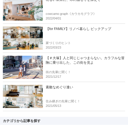
cowcamo graph《カウカモグラフ》
2022/04/01
【for FAMILY】リノベ暮らし ピックアップ
家づくりのヒント
2022/03/23
【＃大塚】人と同じじゃつまらない。カラフルな冒
険に乗り出した、この街を見よ
街の先輩に聞く！
2021/12/17
素敵なめぐり逢い
住み継ぎの先輩に聞く！
2021/05/13
カテゴリから記事を探す