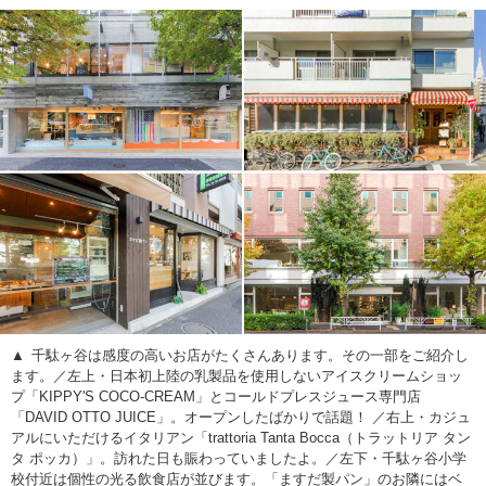
千駄ヶ谷は感度の高いお店がたくさんあります。その一部をご紹介し
ます。／左上・日本初上陸の乳製品を使用しないアイスクリームショッ
プ「KIPPY'S COCO-CREAM」とコールドプレスジュース専門店
「DAVID OTTO JUICE」。オープンしたばかりで話題！ ／右上・カジュ
アルにいただけるイタリアン「trattoria Tanta Bocca（トラットリア タン
タ ポッカ）」。訪れた日も賑わっていましたよ。／左下・千駄ヶ谷小学
校付近は個性の光る飲食店が並びます。「ますだ製パン」のお隣にはベ