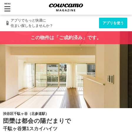
MENU
アプリでもっと快適に
📱
アプリを使う
住まい探しをしませんか？
この物件は「ご成約済み」です。
渋谷区千駄ヶ谷（北参道駅）
団欒は都会の陽だまりで
千駄ヶ谷第1スカイハイツ