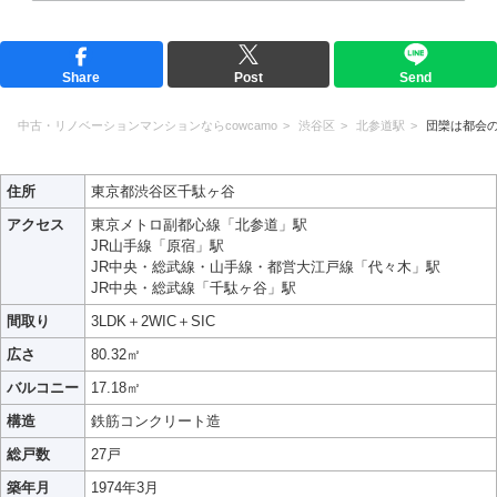
Share
Post
Send
中古・リノベーションマンションならcowcamo
渋谷区
北参道駅
団欒は都会
住所
東京都渋谷区千駄ヶ谷
アクセス
東京メトロ副都心線「北参道」駅
JR山手線「原宿」駅
JR中央・総武線・山手線・都営大江戸線「代々木」駅
JR中央・総武線「千駄ヶ谷」駅
間取り
3LDK＋2WIC＋SIC
広さ
80.32㎡
バルコニー
17.18㎡
構造
鉄筋コンクリート造
総戸数
27戸
築年月
1974年3月