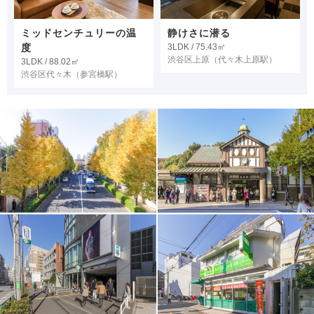
ミッドセンチュリーの温
静けさに潜る
度
3LDK / 75.43㎡
渋谷区上原
（代々木上原駅）
3LDK / 88.02㎡
渋谷区代々木
（参宮橋駅）