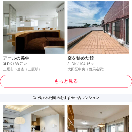
アールの美学
空を秘めた館
3LDK / 88.71㎡
3LDK / 104.16㎡
三鷹市下連雀
（三鷹駅）
大田区中央
（西馬込駅）
もっと見る
代々木公園
のおすすめ中古マンション