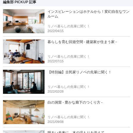
編集部 PICKUP 記事
インスピレーションはホテルから！変幻自在なワン
ルーム
リノベ暮らしの先輩に聞く！
2022/04/15
暮らしを育む回遊空間 - 建築家が住まう家 -
リノベ暮らしの先輩に聞く！
2022/07/15
【特別編】古民家リノベの先輩に聞く！
リノベ暮らしの先輩に聞く！
2022/02/28
白の洞窟 - 豊かな廊下のつくり方 -
リノベ暮らしの先輩に聞く！
2021/09/08
明るい未来に、木の温もりを添えて