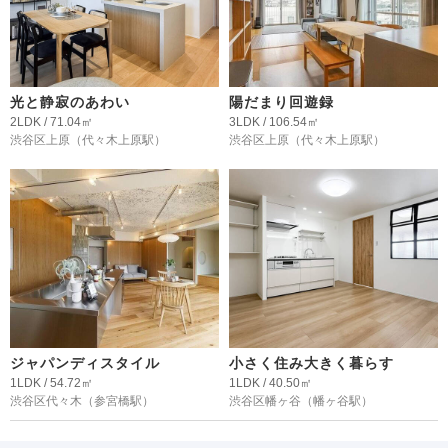
光と静寂のあわい
陽だまり回遊録
2LDK / 71.04㎡
3LDK / 106.54㎡
渋谷区上原
（代々木上原駅）
渋谷区上原
（代々木上原駅）
ジャパンディスタイル
小さく住み大きく暮らす
1LDK / 54.72㎡
1LDK / 40.50㎡
渋谷区代々木
（参宮橋駅）
渋谷区幡ヶ谷
（幡ヶ谷駅）