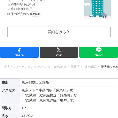
錦糸町駅 徒歩5分
築47年
170戸
物件の販売状況
販売待ち
詳細をみる
Share
Post
Send
中古・リノベーションマンションならcowcamo
墨田区
錦糸町駅
境界線を忘
住所
東京都墨田区錦糸
アクセス
東京メトロ半蔵門線「錦糸町」駅
JR総武線・総武線快速「錦糸町」駅
JR総武線・東武亀戸線「亀戸」駅
間取り
1R
広さ
47.85㎡