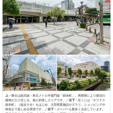
上・
舞台は総武線・東京メトロ半蔵門線「錦糸町」。再開発により新旧の
建物が入り交じる、個人的推しエリアです。／
左下・
近くには「オリナス
錦糸町」（徒歩５分）をはじめ、大型商業施設がズラリ。ショッピングや
映画まで楽しめる環境です。／
右下・
スーパーも数多く点在しています。