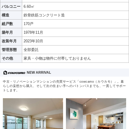
バルコニー
6.60㎡
構造
鉄骨鉄筋コンクリート造
総戸数
170戸
築年月
1978年11月
改装年月
2023年10月
管理形態
全部委託
その他
家具・小物は物件に付帯しておりません
NEW ARRIVAL
中古・リノベーションマンションの売買サービス「cowcamo（カウカモ）」。暮
らしの妄想から購入、そして次の住まい手へのバトンパスまでも、一貫してサポー
トします。