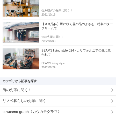
住み継ぎの先輩に聞く！
2021/10/18
【＃九品仏】野に咲く花の品のよさを、特製バター
クリームで
街の先輩に聞く！
2022/08/03
BEAMS living style 024 - カリフォルニアの風に吹
かれて -
BEAMS living style
2022/08/29
カテゴリから記事を探す
街の先輩に聞く！
リノベ暮らしの先輩に聞く！
cowcamo graph《カウカモグラフ》