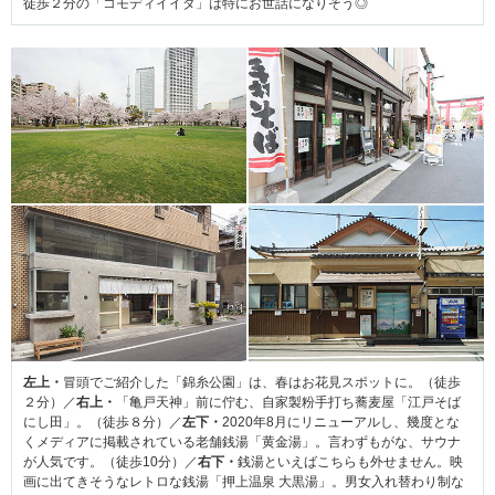
徒歩２分の「コモディイイダ」は特にお世話になりそう◎
左上・
冒頭でご紹介した「錦糸公園」は、春はお花見スポットに。（徒歩
２分）／
右上・
「亀戸天神」前に佇む、自家製粉手打ち蕎麦屋「江戸そば
にし田」。（徒歩８分）／
左下・
2020年8月にリニューアルし、幾度とな
くメディアに掲載されている老舗銭湯「黄金湯」。言わずもがな、サウナ
が人気です。（徒歩10分）／
右下・
銭湯といえばこちらも外せません。映
画に出てきそうなレトロな銭湯「押上温泉 大黒湯」。男女入れ替わり制な