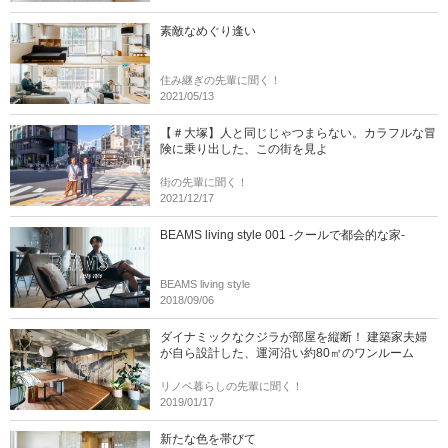
素敵なめぐり逢い
住み継ぎの先輩に聞く！
2021/05/13
【＃大塚】人と同じじゃつまらない。カラフルな冒
険に乗り出した、この街を見よ
街の先輩に聞く！
2021/12/17
BEAMS living style 001 -クールで都会的な家-
BEAMS living style
2018/09/06
ダイナミックなクジラが部屋を縦断！ 建築家夫婦
が自ら設計した、運河沿い約80㎡のワンルーム
リノベ暮らしの先輩に聞く！
2019/01/17
新たな色を帯びて