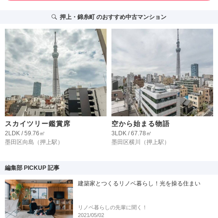
押上・錦糸町
のおすすめ中古マンション
スカイツリー鑑賞席
空から始まる物語
2LDK / 59.76㎡
3LDK / 67.78㎡
墨田区向島
（押上駅）
墨田区横川
（押上駅）
編集部 PICKUP 記事
建築家とつくるリノベ暮らし！光を操る住まい
リノベ暮らしの先輩に聞く！
2021/05/02