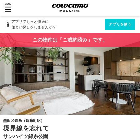
MENU
アプリでもっと快適に
📱
アプリを使う
住まい探しをしませんか？
この物件は「ご成約済み」です。
墨田区錦糸（錦糸町駅）
境界線を忘れて
サンハイツ錦糸公園