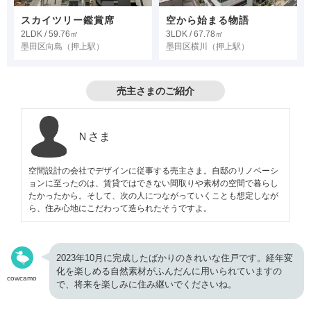
スカイツリー鑑賞席
空から始まる物語
2LDK / 59.76㎡
3LDK / 67.78㎡
墨田区向島
（押上駅）
墨田区横川
（押上駅）
売主さまのご紹介
Ｎさま
空間設計の会社でデザインに従事する売主さま。自邸のリノベーシ
ョンに至ったのは、賃貸ではできない間取りや素材の空間で暮らし
たかったから。そして、次の人につながっていくことも想定しなが
ら、住み心地にこだわって造られたそうですよ。
2023年10月に完成したばかりのきれいな住戸です。経年変
化を楽しめる自然素材がふんだんに用いられていますの
cowcamo
で、将来を楽しみに住み継いでくださいね。