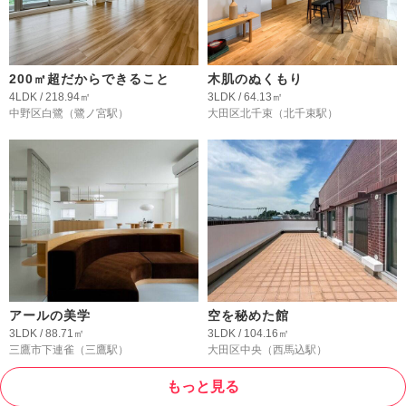
200㎡超だからできること
木肌のぬくもり
4LDK / 218.94㎡
3LDK / 64.13㎡
中野区白鷺
（鷺ノ宮駅）
大田区北千束
（北千束駅）
アールの美学
空を秘めた館
3LDK / 88.71㎡
3LDK / 104.16㎡
三鷹市下連雀
（三鷹駅）
大田区中央
（西馬込駅）
もっと見る