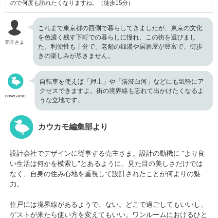
ので何度も訪れたくなりますね。（徒歩15分）
これまで東京都の西側で暮らしてきましたが、東京の文化
を色濃く残す下町での暮らしに憧れ、この街を選びまし
売主さま
た。利便性も十分で、老舗の銭湯や居酒屋が豊富で、街歩
きの楽しみが尽きません。
自転車を使えば「押上」や「清澄白河」などにも気軽にア
クセスできますよ。街の境界線も忘れて出かけたくなるよ
cowcamo
うな立地です。
カウカモ編集部より
設計会社でデザインに従事する売主さま。設計の動機に "より良
い生活は何かを模索し”とあるように、見た目の美しさだけでは
なく、自身の住み心地を重視して設計されたことが何よりの魅
力。
住戸には境界線があるようで、ない。どこで過ごしてもいいし、
ゲストが来たら使い方を変えてもいい。ワンルームにおけるひと