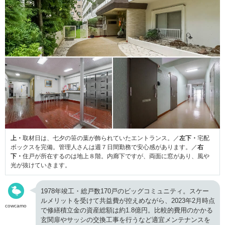
上・
取材日は、七夕の笹の葉が飾られていたエントランス。／
左下・
宅配
ボックスを完備。管理人さんは週７日間勤務で安心感があります。／
右
下・
住戸が所在するのは地上８階。内廊下ですが、両面に窓があり、風や
光が抜けていきます。
1978年竣工・総戸数170戸のビッグコミュニティ。スケー
ルメリットを受けて共益費が控えめながら、2023年2月時点
cowcamo
で修繕積立金の資産総額は約1.8億円。比較的費用のかかる
玄関扉やサッシの交換工事を行うなど適宜メンテナンスを