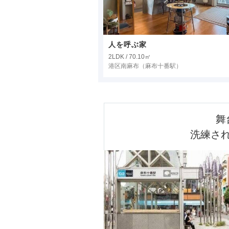
人を呼ぶ家
2LDK / 70.10㎡
港区南麻布
（麻布十番駅）
舞
洗練さ