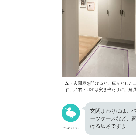
左・
玄関扉を開けると、広々とした
す。／
右・
LDKは突き当たりに。建
玄関まわりには、
ーツケースなど、
ける広さですよ。
cowcamo