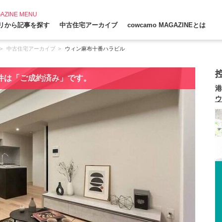
AZINE MENU
リから記事を探す
中古住宅アーカイブ
cowcamo MAGAZINEとは
中古住宅アーカイブ
ウィン麻布十番ハラビル
件は「ご成約済み」です。
港
ウ