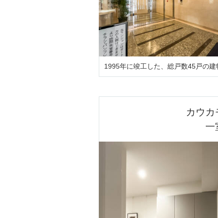
1995年に竣工した、総戸数45戸
カウカ
一