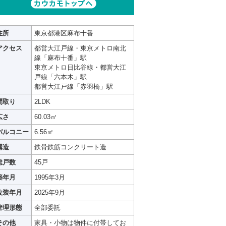
住所
東京都港区麻布十番
アクセス
都営大江戸線・東京メトロ南北
線「麻布十番」駅
東京メトロ日比谷線・都営大江
戸線「六本木」駅
都営大江戸線「赤羽橋」駅
間取り
2LDK
広さ
60.03㎡
バルコニー
6.56㎡
構造
鉄骨鉄筋コンクリート造
総戸数
45戸
築年月
1995年3月
改装年月
2025年9月
管理形態
全部委託
その他
家具・小物は物件に付帯してお