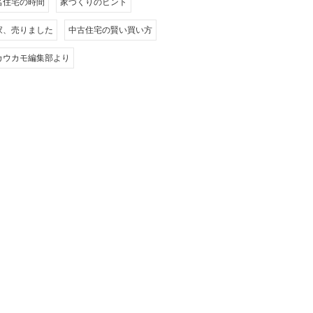
名住宅の時間
家づくりのヒント
家、売りました
中古住宅の賢い買い方
カウカモ編集部より