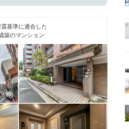
耐震基準に適合した

成築のマンション
編