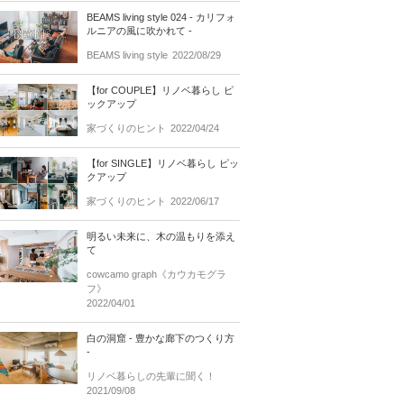
BEAMS living style 024 - カリフォ
ルニアの風に吹かれて -
BEAMS living style
2022/08/29
【for COUPLE】リノベ暮らし ピ
ックアップ
家づくりのヒント
2022/04/24
【for SINGLE】リノベ暮らし ピッ
クアップ
家づくりのヒント
2022/06/17
明るい未来に、木の温もりを添え
て
cowcamo graph《カウカモグラ
フ》
2022/04/01
白の洞窟 - 豊かな廊下のつくり方
-
リノベ暮らしの先輩に聞く！
2021/09/08