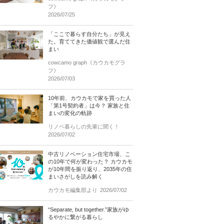
フ》
2026/07/25
「ここで暮らす自分たち」が見え
た。育ててきた価値観で選んだ住
まい
cowcamo graph《カウカモグラ
フ》
2026/07/03
10年前、カウカモで家を買った人
「第1号契約者」は今？ 家族と住
まいの変化の軌跡
リノベ暮らしの先輩に聞く！
2026/07/02
中古リノベーション住宅市場、こ
の10年で何が変わった？ カウカモ
が10年間を振り返り、2035年の住
まいさがしを読み解く
カウカモ編集部より
2026/07/02
“Separate, but together.”家族がゆ
るやかに繋がる暮らし