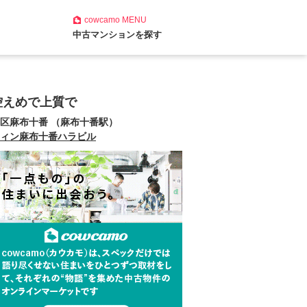
cowcamo
MENU
中古マンションを探す
控えめで上質で
区麻布十番 （麻布十番駅）
ィン麻布十番ハラビル