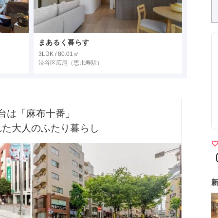
まあるく暮らす
3LDK / 80.01㎡
渋谷区広尾
（恵比寿駅）
台は「麻布十番」

れた大人のふたり暮らし
新