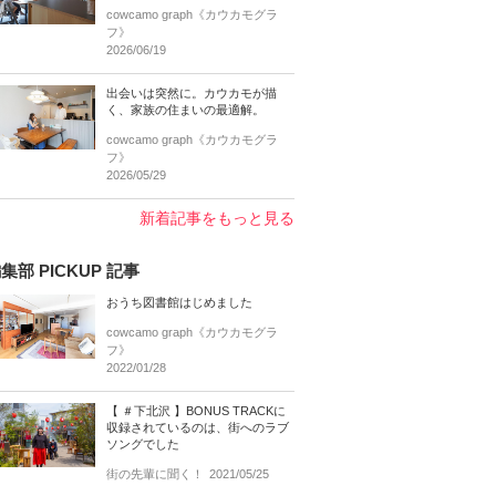
cowcamo graph《カウカモグラ
フ》
2026/06/19
出会いは突然に。カウカモが描
く、家族の住まいの最適解。
cowcamo graph《カウカモグラ
フ》
2026/05/29
新着記事をもっと見る
集部 PICKUP 記事
おうち図書館はじめました
cowcamo graph《カウカモグラ
フ》
2022/01/28
【 ＃下北沢 】BONUS TRACKに
収録されているのは、街へのラブ
ソングでした
街の先輩に聞く！
2021/05/25