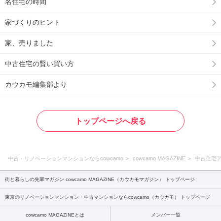
名住宅の時間
家づくりのヒント
家、売りました
中古住宅の賢い買い方
カウカモ編集部より
トップページへ戻る
中古・リノベーションマンションならcowcamo
cowcamo MAGAZINE
中古住宅
街と暮らしの先輩マガジン cowcamo MAGAZINE（カウカモマガジン） トップページ
東京のリノベーションマンション・中古マンションならcowcamo（カウカモ） トップページ
cowcamo MAGAZINEとは
メンバー一覧