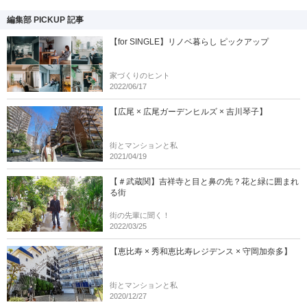
編集部 PICKUP 記事
【for SINGLE】リノベ暮らし ピックアップ
家づくりのヒント
2022/06/17
【広尾 × 広尾ガーデンヒルズ × 吉川琴子】
街とマンションと私
2021/04/19
【＃武蔵関】吉祥寺と目と鼻の先？花と緑に囲まれ
る街
街の先輩に聞く！
2022/03/25
【恵比寿 × 秀和恵比寿レジデンス × 守岡加奈多】
街とマンションと私
2020/12/27