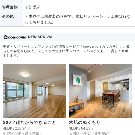
管理形態
全部委託
その他
・本物件は未改装の状態で、現状リノベーション工事は行な
っておりません。
NEW ARRIVAL
中古・リノベーションマンションの売買サービス「cowcamo（カウカモ）」。暮
らしの妄想から購入、そして次の住まい手へのバトンパスまでも、一貫してサポー
トします。
200㎡超だからできること
木肌のぬくもり
4LDK / 218.94㎡
3LDK / 64.13㎡
中野区白鷺
（鷺ノ宮駅）
大田区北千束
（北千束駅）