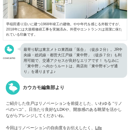
早稲田通り沿いに建つ1968年竣工の建物。やや年代を感じる外観ですが、
2018年には大規模修繕工事を実施済み。外壁やエントランスは清潔に保た
れている印象です。
最寄り駅は東京メトロ東西線「落合」（徒歩２分）。JR中
央線・総武線・都営大江戸線「東中野」（徒歩７分）も利
cowcamo
用可能で、交通アクセスが良好なエリアです！ ちなみに
「東中野」へ向かうルートは、商店街「東中野ギンザ通
り」を通りますよ♪
カウカモ編集部より
ご紹介した住戸はリノベーションを前提とした、いわゆる “リノ
ベのハコ” 。日当たり良好なLDKや、開放感のある眺望を活かし
ながらアレンジしてくださいね。
今回はリノベーションの自由度をお伝えしたく、
Life