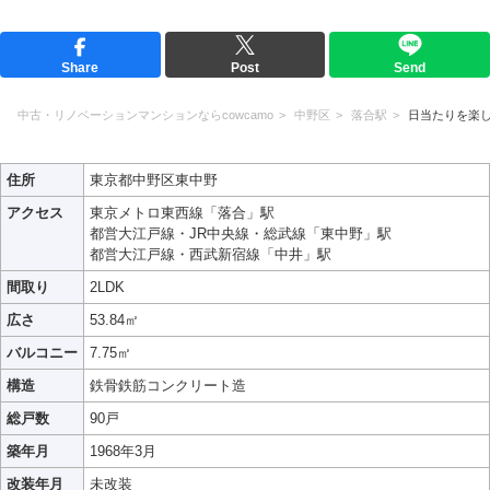
Share
Post
Send
中古・リノベーションマンションならcowcamo
中野区
落合駅
日当たりを楽
住所
東京都中野区東中野
アクセス
東京メトロ東西線「落合」駅
都営大江戸線・JR中央線・総武線「東中野」駅
都営大江戸線・西武新宿線「中井」駅
間取り
2LDK
広さ
53.84㎡
バルコニー
7.75㎡
構造
鉄骨鉄筋コンクリート造
総戸数
90戸
築年月
1968年3月
改装年月
未改装