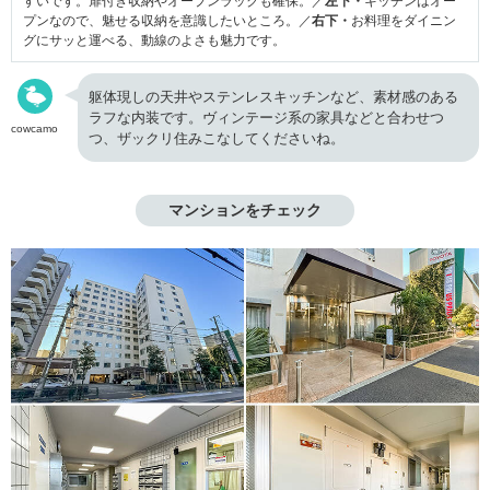
すいです。扉付き収納やオープンラックも確保。／
左下・
キッチンはオー
プンなので、魅せる収納を意識したいところ。／
右下・
お料理をダイニン
グにサッと運べる、動線のよさも魅力です。
躯体現しの天井やステンレスキッチンなど、素材感のある
ラフな内装です。ヴィンテージ系の家具などと合わせつ
cowcamo
つ、ザックリ住みこなしてくださいね。
マンションをチェック