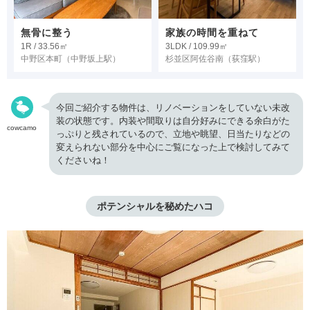
無骨に整う
家族の時間を重ねて
1R / 33.56㎡
3LDK / 109.99㎡
中野区本町
（中野坂上駅）
杉並区阿佐谷南
（荻窪駅）
今回ご紹介する物件は、リノベーションをしていない未改
装の状態です。内装や間取りは自分好みにできる余白がた
cowcamo
っぷりと残されているので、立地や眺望、日当たりなどの
変えられない部分を中心にご覧になった上で検討してみて
くださいね！
ポテンシャルを秘めたハコ