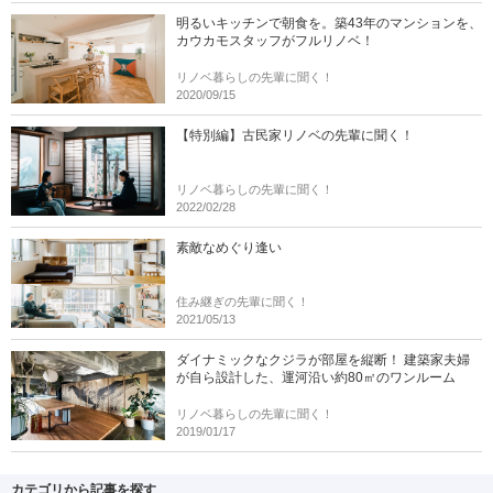
明るいキッチンで朝食を。築43年のマンションを、
カウカモスタッフがフルリノベ！
リノベ暮らしの先輩に聞く！
2020/09/15
【特別編】古民家リノベの先輩に聞く！
リノベ暮らしの先輩に聞く！
2022/02/28
素敵なめぐり逢い
住み継ぎの先輩に聞く！
2021/05/13
ダイナミックなクジラが部屋を縦断！ 建築家夫婦
が自ら設計した、運河沿い約80㎡のワンルーム
リノベ暮らしの先輩に聞く！
2019/01/17
カテゴリから記事を探す