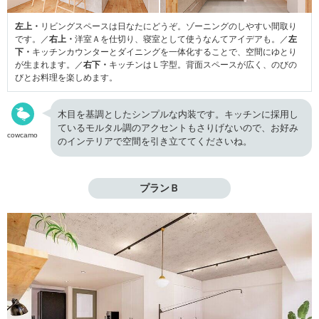
左上・
リビングスペースは日なたにどうぞ。ゾーニングのしやすい間取り
です。／
右上・
洋室Ａを仕切り、寝室として使うなんてアイデアも。／
左
下・
キッチンカウンターとダイニングを一体化することで、空間にゆとり
が生まれます。／
右下・
キッチンはＬ字型。背面スペースが広く、のびの
びとお料理を楽しめます。
木目を基調としたシンプルな内装です。キッチンに採用し
ているモルタル調のアクセントもさりげないので、お好み
cowcamo
のインテリアで空間を引き立ててくださいね。
プランＢ