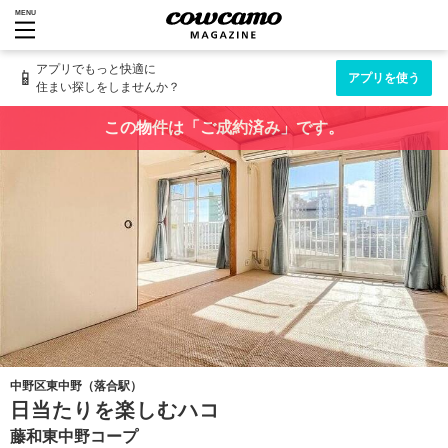
MENU
アプリでもっと快適に
📱
アプリを使う
住まい探しをしませんか？
この物件は「ご成約済み」です。
中野区東中野（落合駅）
日当たりを楽しむハコ
藤和東中野コープ