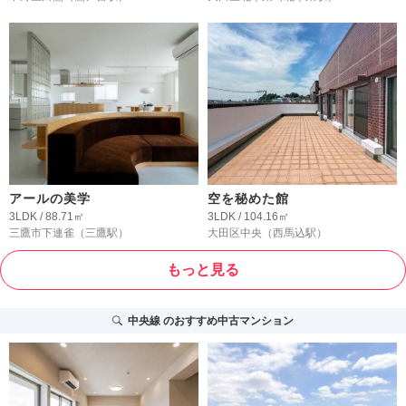
アールの美学
空を秘めた館
3LDK / 88.71㎡
3LDK / 104.16㎡
三鷹市下連雀
（三鷹駅）
大田区中央
（西馬込駅）
もっと見る
中央線
のおすすめ中古マンション