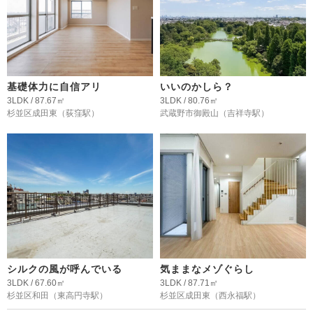
基礎体力に自信アリ
いいのかしら？
3LDK / 87.67㎡
3LDK / 80.76㎡
杉並区成田東
（荻窪駅）
武蔵野市御殿山
（吉祥寺駅）
シルクの風が呼んでいる
気ままなメゾぐらし
3LDK / 67.60㎡
3LDK / 87.71㎡
杉並区和田
（東高円寺駅）
杉並区成田東
（西永福駅）