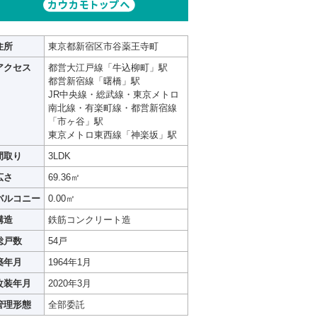
住所
東京都新宿区市谷薬王寺町
アクセス
都営大江戸線「牛込柳町」駅
都営新宿線「曙橋」駅
JR中央線・総武線・東京メトロ
南北線・有楽町線・都営新宿線
「市ヶ谷」駅
東京メトロ東西線「神楽坂」駅
間取り
3LDK
広さ
69.36㎡
バルコニー
0.00㎡
構造
鉄筋コンクリート造
総戸数
54戸
築年月
1964年1月
改装年月
2020年3月
管理形態
全部委託