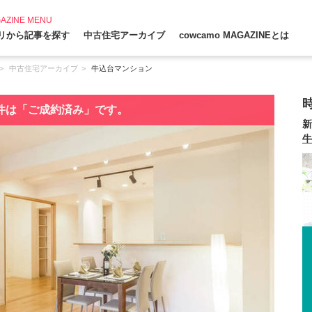
AZINE MENU
リから記事を探す
中古住宅アーカイブ
cowcamo MAGAZINEとは
中古住宅アーカイブ
牛込台マンション
件は「ご成約済み」です。
新
牛