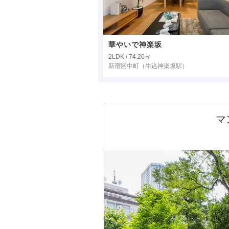
華やいで神楽坂
2LDK / 74.20㎡
新宿区中町
（牛込神楽坂駅）
マ