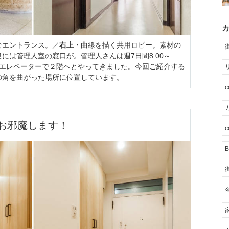
なエントランス。／
右上・
曲線を描く共用ロビー。素材の
奥には管理人室の窓口が。管理人さんは週7日間8:00～
エレベーターで２階へとやってきました。今回ご紹介する
の角を曲がった場所に位置しています。
カ
お邪魔します！
c
B