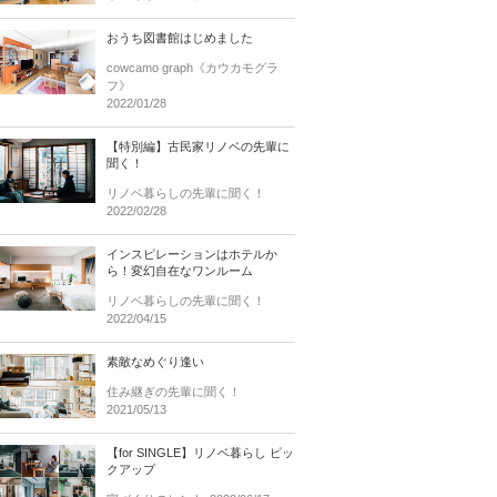
おうち図書館はじめました
cowcamo graph《カウカモグラ
フ》
2022/01/28
【特別編】古民家リノベの先輩に
聞く！
リノベ暮らしの先輩に聞く！
2022/02/28
インスピレーションはホテルか
ら！変幻自在なワンルーム
リノベ暮らしの先輩に聞く！
2022/04/15
素敵なめぐり逢い
住み継ぎの先輩に聞く！
2021/05/13
【for SINGLE】リノベ暮らし ピッ
クアップ