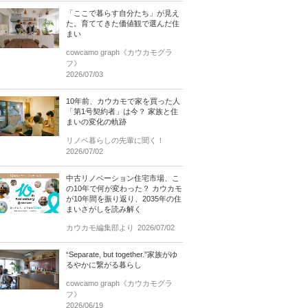
「ここで暮らす自分たち」が見え
た。育ててきた価値観で選んだ住
まい
cowcamo graph《カウカモグラ
フ》
2026/07/03
10年前、カウカモで家を買った人
「第1号契約者」は今？ 家族と住
まいの変化の軌跡
リノベ暮らしの先輩に聞く！
2026/07/02
中古リノベーション住宅市場、こ
の10年で何が変わった？ カウカモ
が10年間を振り返り、2035年の住
まいさがしを読み解く
カウカモ編集部より
2026/07/02
“Separate, but together.”家族がゆ
るやかに繋がる暮らし
cowcamo graph《カウカモグラ
フ》
2026/06/19