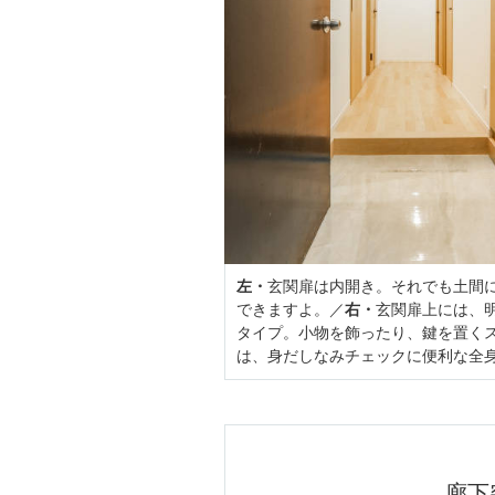
左・
玄関扉は内開き。それでも土間
できますよ。／
右・
玄関扉上には、
タイプ。小物を飾ったり、鍵を置く
は、身だしなみチェックに便利な全
廊下