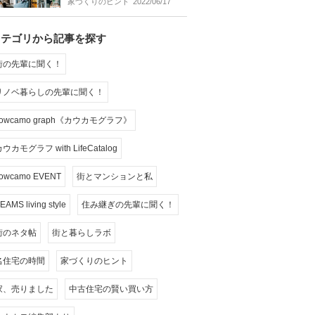
家づくりのヒント
2022/06/17
カテゴリから記事を探す
街の先輩に聞く！
リノベ暮らしの先輩に聞く！
cowcamo graph《カウカモグラフ》
ウカモグラフ with LifeCatalog
owcamo EVENT
街とマンションと私
EAMS living style
住み継ぎの先輩に聞く！
街のネタ帖
街と暮らしラボ
名住宅の時間
家づくりのヒント
家、売りました
中古住宅の賢い買い方