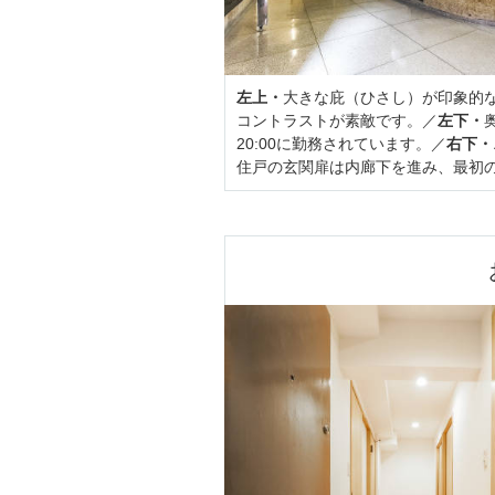
左上・
大きな庇（ひさし）が印象的
コントラストが素敵です。／
左下・
20:00に勤務されています。／
右下・
住戸の玄関扉は内廊下を進み、最初