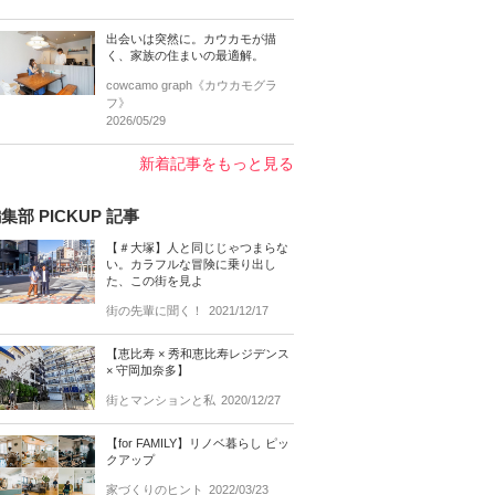
出会いは突然に。カウカモが描
く、家族の住まいの最適解。
cowcamo graph《カウカモグラ
フ》
2026/05/29
新着記事をもっと見る
集部 PICKUP 記事
【＃大塚】人と同じじゃつまらな
い。カラフルな冒険に乗り出し
た、この街を見よ
街の先輩に聞く！
2021/12/17
【恵比寿 × 秀和恵比寿レジデンス
× 守岡加奈多】
街とマンションと私
2020/12/27
【for FAMILY】リノベ暮らし ピッ
クアップ
家づくりのヒント
2022/03/23