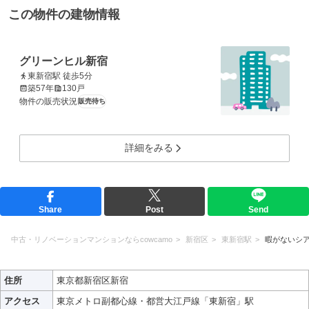
この物件の建物情報
グリーンヒル新宿
東新宿駅 徒歩5分
築57年
130戸
物件の販売状況
販売待ち
詳細をみる
Share
Post
Send
中古・リノベーションマンションならcowcamo
新宿区
東新宿駅
暇がないシ
住所
東京都新宿区新宿
アクセス
東京メトロ副都心線・都営大江戸線「東新宿」駅