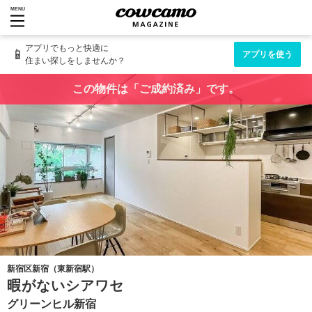
MENU
アプリでもっと快適に
📱
アプリを使う
住まい探しをしませんか？
この物件は「ご成約済み」です。
新宿区新宿（東新宿駅）
暇がないシアワセ
グリーンヒル新宿