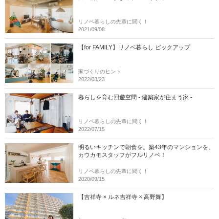
リノベ暮らしの先輩に聞く！
2021/09/08
【for FAMILY】リノベ暮らし ピックアップ
家づくりのヒント
2022/03/23
暮らしを育む回遊空間 - 建築家が住まう家 -
リノベ暮らしの先輩に聞く！
2022/07/15
明るいキッチンで朝食を。築43年のマンションを、
カウカモスタッフがフルリノベ！
リノベ暮らしの先輩に聞く！
2020/09/15
【吉祥寺 × ルネ吉祥寺 × 高野舞】