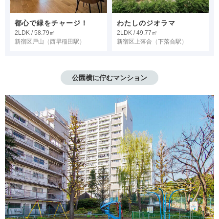
都心で緑をチャージ！
わたしのジオラマ
2LDK / 58.79㎡
2LDK / 49.77㎡
新宿区戸山
（西早稲田駅）
新宿区上落合
（下落合駅）
公園横に佇むマンション