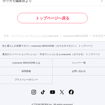
カウカモ編集部より
トップページへ戻る
中古・リノベーションマンションならcowcamo
cowcamo MAGAZINE
中古住宅
街と暮らしの先輩マガジン cowcamo MAGAZINE（カウカモマガジン） トップページ
東京のリノベーションマンション・中古マンションならcowcamo（カウカモ） トップページ
cowcamo MAGAZINEとは
メンバー一覧
採用情報
お問い合わせ
プライバシーポリシー
© TSUKURUBA Inc. All rights reserved.