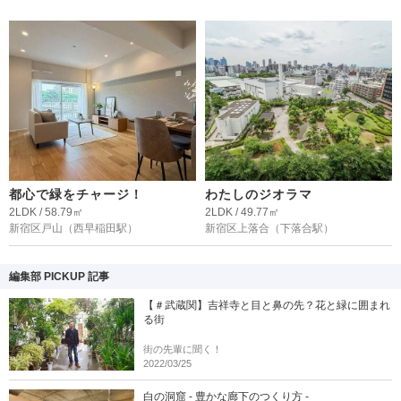
都心で緑をチャージ！
わたしのジオラマ
2LDK / 58.79㎡
2LDK / 49.77㎡
新宿区戸山
（西早稲田駅）
新宿区上落合
（下落合駅）
編集部 PICKUP 記事
【＃武蔵関】吉祥寺と目と鼻の先？花と緑に囲まれ
る街
街の先輩に聞く！
2022/03/25
白の洞窟 - 豊かな廊下のつくり方 -