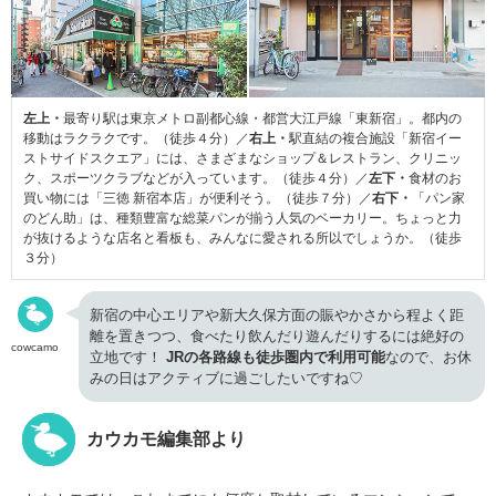
左上・
最寄り駅は東京メトロ副都心線・都営大江戸線「東新宿」。都内の
移動はラクラクです。（徒歩４分）／
右上・
駅直結の複合施設「新宿イー
ストサイドスクエア」には、さまざまなショップ＆レストラン、クリニッ
ク、スポーツクラブなどが入っています。（徒歩４分）／
左下・
食材のお
買い物には「三徳 新宿本店」が便利そう。（徒歩７分）／
右下・
「パン家
のどん助」は、種類豊富な総菜パンが揃う人気のベーカリー。ちょっと力
が抜けるような店名と看板も、みんなに愛される所以でしょうか。（徒歩
３分）
新宿の中心エリアや新大久保方面の賑やかさから程よく距
離を置きつつ、食べたり飲んだり遊んだりするには絶好の
cowcamo
立地です！
JRの各路線も徒歩圏内で利用可能
なので、お休
みの日はアクティブに過ごしたいですね♡
カウカモ編集部より