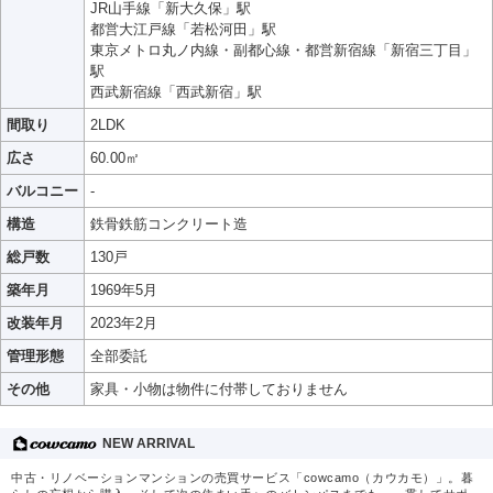
JR山手線「新大久保」駅
都営大江戸線「若松河田」駅
東京メトロ丸ノ内線・副都心線・都営新宿線「新宿三丁目」
駅
西武新宿線「西武新宿」駅
間取り
2LDK
広さ
60.00㎡
バルコニー
-
構造
鉄骨鉄筋コンクリート造
総戸数
130戸
築年月
1969年5月
改装年月
2023年2月
管理形態
全部委託
その他
家具・小物は物件に付帯しておりません
NEW ARRIVAL
中古・リノベーションマンションの売買サービス「cowcamo（カウカモ）」。暮