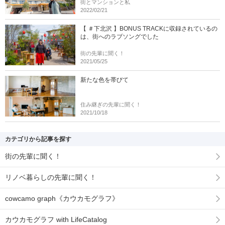
街とマンションと私
2022/02/21
【 ＃下北沢 】BONUS TRACKに収録されているの
は、街へのラブソングでした
街の先輩に聞く！
2021/05/25
新たな色を帯びて
住み継ぎの先輩に聞く！
2021/10/18
カテゴリから記事を探す
街の先輩に聞く！
リノベ暮らしの先輩に聞く！
cowcamo graph《カウカモグラフ》
カウカモグラフ with LifeCatalog