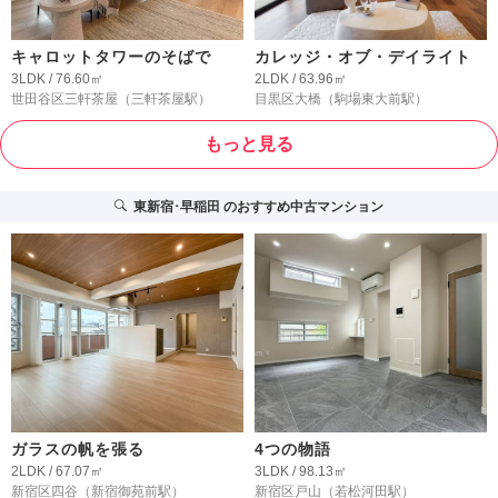
キャロットタワーのそばで
カレッジ・オブ・デイライト
3LDK / 76.60㎡
2LDK / 63.96㎡
世田谷区三軒茶屋
（三軒茶屋駅）
目黒区大橋
（駒場東大前駅）
もっと見る
東新宿･早稲田
のおすすめ中古マンション
ガラスの帆を張る
4つの物語
2LDK / 67.07㎡
3LDK / 98.13㎡
新宿区四谷
（新宿御苑前駅）
新宿区戸山
（若松河田駅）