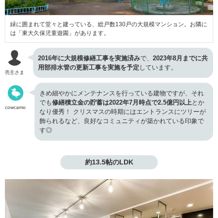
緑に囲まれて堂々と建っている、総戸数130戸の大規模マンション。お隣に
は「東大久保児童遊園」があります。
2016年に大規模修繕工事を実施済み
で、
2023年8月までに共
用部排水管の更新工事を実施を予定
しています。
売主さま
きめ細やかにメンテナンスを行っている建物ですが、それ
でも
修繕積立金の貯蓄は2022年7月時点で2.5億円以上
とか
cowcamo
なり優秀！ クリスマスの時期にはエントランスにツリーが
飾られるなど、良好なコミュニティが築かれている印象で
す◎
約13.5帖のLDK