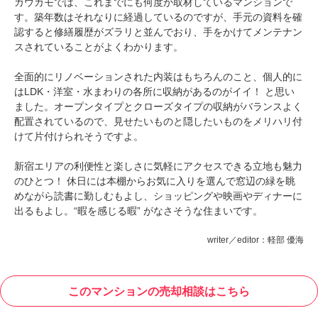
カウカモでは、これまでにも何度か取材しているマンションで
す。築年数はそれなりに経過しているのですが、手元の資料を確
認すると修繕履歴がズラリと並んでおり、手をかけてメンテナン
スされていることがよくわかります。
全面的にリノベーションされた内装はもちろんのこと、個人的に
はLDK・洋室・水まわりの各所に収納があるのがイイ！ と思い
ました。オープンタイプとクローズタイプの収納がバランスよく
配置されているので、見せたいものと隠したいものをメリハリ付
けて片付けられそうですよ。
新宿エリアの利便性と楽しさに気軽にアクセスできる立地も魅力
のひとつ！ 休日には本棚からお気に入りを選んで窓辺の緑を眺
めながら読書に勤しむもよし、ショッピングや映画やディナーに
出るもよし。“暇を感じる暇” がなさそうな住まいです。
writer／editor：軽部 優海
このマンションの売却相談はこちら