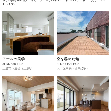
らしの妄想から購入、そして次の住まい手へのバトンパスまでも、一貫してサポー
トします。
アールの美学
空を秘めた館
3LDK / 88.71㎡
3LDK / 104.16㎡
三鷹市下連雀
（三鷹駅）
大田区中央
（西馬込駅）