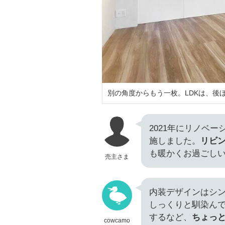
別の角度からもう一枚。LDKは、後
2021年にリノベ
施しました。
リビ
も暖かくお過ごし
売主さま
内装デザインはシ
しっくりと馴染ん
するなど、
ちょっ
cowcamo