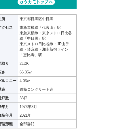
住所
東京都目黒区中目黒
アクセス
東急東横線「代官山」駅
東急東横線・東京メトロ日比谷
線「中目黒」駅
東京メトロ日比谷線・JR山手
線・埼京線・湘南新宿ライン
「恵比寿」駅
間取り
2LDK
広さ
66.35㎡
バルコニー
4.03㎡
構造
鉄筋コンクリート造
総戸数
33戸
築年月
1973年3月
改装年月
2021年
管理形態
全部委託