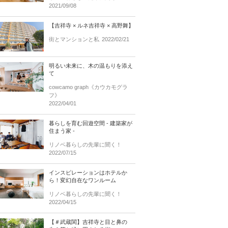
2021/09/08
【吉祥寺 × ルネ吉祥寺 × 高野舞】
街とマンションと私
2022/02/21
明るい未来に、木の温もりを添え
て
cowcamo graph《カウカモグラ
フ》
2022/04/01
暮らしを育む回遊空間 - 建築家が
住まう家 -
リノベ暮らしの先輩に聞く！
2022/07/15
インスピレーションはホテルか
ら！変幻自在なワンルーム
リノベ暮らしの先輩に聞く！
2022/04/15
【＃武蔵関】吉祥寺と目と鼻の