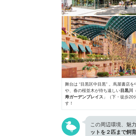
舞台は “目黒区中目黒” 。蔦屋書店
や、春の桜並木が待ち遠しい
目黒川
寿ガーデンプレイス
」（下・徒歩2
す！
この周辺環境、魅力
ットを２匹まで飼