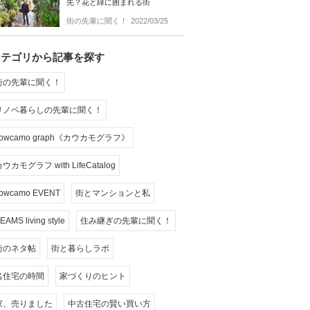
先？花と緑に囲まれる街
街の先輩に聞く！
2022/03/25
カテゴリから記事を探す
街の先輩に聞く！
リノベ暮らしの先輩に聞く！
cowcamo graph《カウカモグラフ》
ウカモグラフ with LifeCatalog
owcamo EVENT
街とマンションと私
EAMS living style
住み継ぎの先輩に聞く！
街のネタ帖
街と暮らしラボ
名住宅の時間
家づくりのヒント
家、売りました
中古住宅の賢い買い方