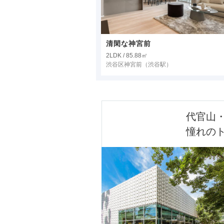
清閑な神宮前
2LDK / 85.88㎡
渋谷区神宮前
（渋谷駅）
代官山・
憧れの