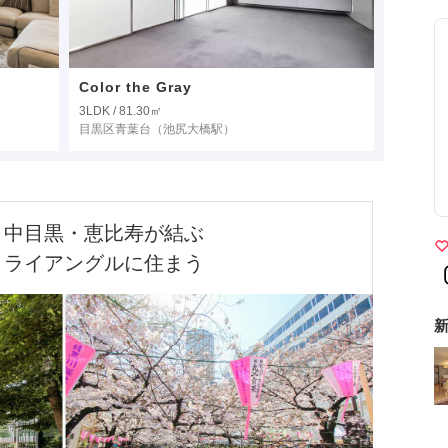
Color the Gray
3LDK / 81.30㎡
目黒区青葉台
（池尻大橋駅）
中目黒・恵比寿が結ぶ

トライアングルに住まう
新