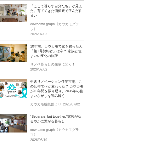
「ここで暮らす自分たち」が見え
た。育ててきた価値観で選んだ住
まい
cowcamo graph《カウカモグラ
フ》
2026/07/03
10年前、カウカモで家を買った人
「第1号契約者」は今？ 家族と住
まいの変化の軌跡
リノベ暮らしの先輩に聞く！
2026/07/02
中古リノベーション住宅市場、こ
の10年で何が変わった？ カウカモ
が10年間を振り返り、2035年の住
まいさがしを読み解く
カウカモ編集部より
2026/07/02
“Separate, but together.”家族がゆ
るやかに繋がる暮らし
cowcamo graph《カウカモグラ
フ》
2026/06/19