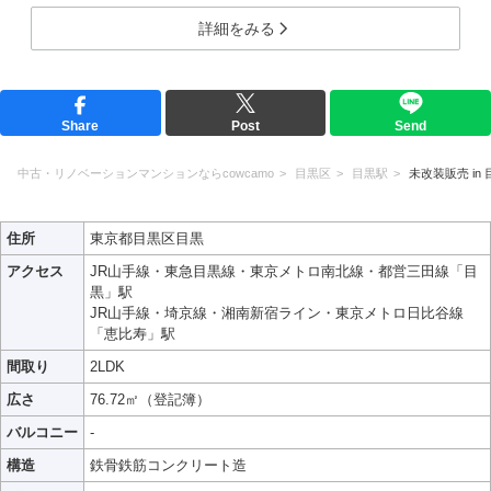
詳細をみる
Share
Post
Send
中古・リノベーションマンションならcowcamo
目黒区
目黒駅
未改装販売 in 目
住所
東京都目黒区目黒
アクセス
JR山手線・東急目黒線・東京メトロ南北線・都営三田線「目
黒」駅
JR山手線・埼京線・湘南新宿ライン・東京メトロ日比谷線
「恵比寿」駅
間取り
2LDK
広さ
76.72㎡（登記簿）
バルコニー
-
構造
鉄骨鉄筋コンクリート造