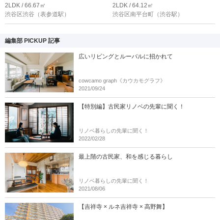
2LDK / 66.67㎡
2LDK / 64.12㎡
渋谷区渋谷
（表参道駅）
渋谷区南平台町
（渋谷駅）
編集部 PICKUP 記事
広いリビングとルーバルに招かれて
cowcamo graph《カウカモグラフ》
2021/09/24
【特別編】古民家リノベの先輩に聞く！
リノベ暮らしの先輩に聞く！
2022/02/28
最上階の古民家、和を感じる暮らし
リノベ暮らしの先輩に聞く！
2021/08/06
【吉祥寺 × ルネ吉祥寺 × 高野舞】