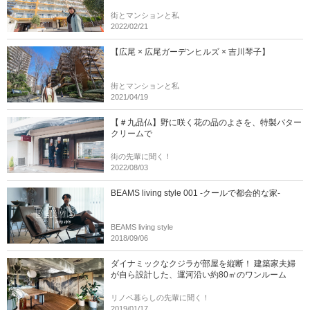
街とマンションと私
2022/02/21
【広尾 × 広尾ガーデンヒルズ × 吉川琴子】
街とマンションと私
2021/04/19
【＃九品仏】野に咲く花の品のよさを、特製バター
クリームで
街の先輩に聞く！
2022/08/03
BEAMS living style 001 -クールで都会的な家-
BEAMS living style
2018/09/06
ダイナミックなクジラが部屋を縦断！ 建築家夫婦
が自ら設計した、運河沿い約80㎡のワンルーム
リノベ暮らしの先輩に聞く！
2019/01/17