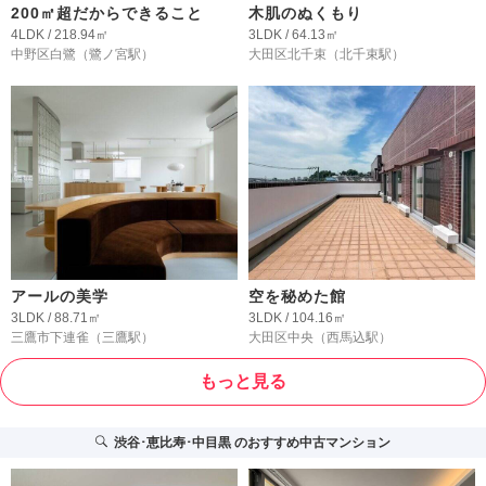
200㎡超だからできること
木肌のぬくもり
4LDK / 218.94㎡
3LDK / 64.13㎡
中野区白鷺
（鷺ノ宮駅）
大田区北千束
（北千束駅）
アールの美学
空を秘めた館
3LDK / 88.71㎡
3LDK / 104.16㎡
三鷹市下連雀
（三鷹駅）
大田区中央
（西馬込駅）
もっと見る
渋谷･恵比寿･中目黒
のおすすめ中古マンション