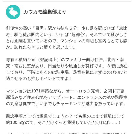
カウカモ編集部より
利便性の高い「目黒」駅から徒歩５分、少し足を延ばせば「恵比
寿」駅も徒歩圏内という、いわば “超都心”。それでいて騒がしさ
とは距離を置いているので、マンションの周辺も室内もとても静
か。訪れたらきっと驚くと思います。
専有面積約72㎡（登記簿上）のファミリー向け住戸。北西・南
東・南西に窓があり、日当たりや風通しが良好です。３階に所在
しており、下階にあるのは駐車場。足音を気にせずにのびのびと
過ごせるのも推しポイントですよ！
マンションは1971年築ながら、オートロック完備、玄関ドア更
新済みなど住み心地をアップデート。エントランスの池や階段室
の丸窓は健在で、いまでもチャーミングな魅力を放っています。
懸念事項としては坂道でしょうか？ でも坂の上まで距離にして
約130mなので、そこだけぐっと我慢していただければ……！