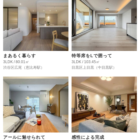
まあるく暮らす
特等席をLで囲って
3LDK / 80.01㎡
3LDK / 103.45㎡
渋谷区広尾
（恵比寿駅）
目黒区上目黒
（中目黒駅）
アールに魅せられて
感性による完成