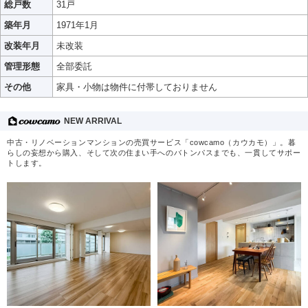
総戸数
31戸
築年月
1971年1月
改装年月
未改装
管理形態
全部委託
その他
家具・小物は物件に付帯しておりません
NEW ARRIVAL
中古・リノベーションマンションの売買サービス「cowcamo（カウカモ）」。暮
らしの妄想から購入、そして次の住まい手へのバトンパスまでも、一貫してサポー
トします。