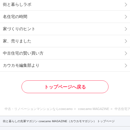
街と暮らしラボ
名住宅の時間
家づくりのヒント
家、売りました
中古住宅の賢い買い方
カウカモ編集部より
トップページへ戻る
中古・リノベーションマンションならcowcamo
cowcamo MAGAZINE
中古住宅
街と暮らしの先輩マガジン cowcamo MAGAZINE（カウカモマガジン） トップページ