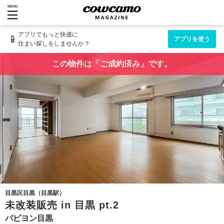
MENU
アプリでもっと快適に
📱
アプリを使う
住まい探しをしませんか？
この物件は「ご成約済み」です。
目黒区目黒（目黒駅）
未改装販売 in 目黒 pt.2
パビヨン目黒