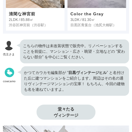
清閑な神宮前
Color the Gray
2LDK / 85.88㎡
3LDK / 81.30㎡
渋谷区神宮前
（渋谷駅）
目黒区青葉台
（池尻大橋駅）
こちらの物件は未改装状態で販売中。リノベーションする
ことを前提に、マンション・広さ・眺望・立地などの “変わ
売主さま
らない部分” を中心にご覧ください。
かつてカウカモ編集部が “
目黒ヴィンテージヒル
” と名付け
た丘に建つマンションをご紹介します。周辺はその名の通
cowcamo
りヴィンテージマンションの宝庫！ もちろん、今回の建物
も名を連ねていますよ。
堂々たる

ヴィンテージ