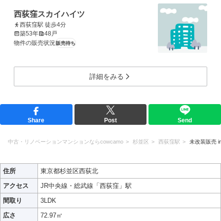
西荻窪スカイハイツ
西荻窪駅 徒歩4分
築53年
48戸
物件の販売状況
販売待ち
詳細をみる
Share
Post
Send
中古・リノベーションマンションならcowcamo
杉並区
西荻窪駅
未改装販売 i
住所
東京都杉並区西荻北
アクセス
JR中央線・総武線「西荻窪」駅
間取り
3LDK
広さ
72.97㎡