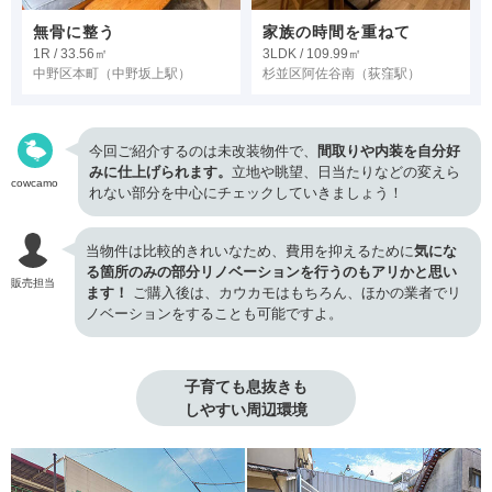
無骨に整う
家族の時間を重ねて
1R / 33.56㎡
3LDK / 109.99㎡
中野区本町
（中野坂上駅）
杉並区阿佐谷南
（荻窪駅）
今回ご紹介するのは未改装物件で、
間取りや内装を自分好
みに仕上げられます。
立地や眺望、日当たりなどの変えら
cowcamo
れない部分を中心にチェックしていきましょう！
当物件は比較的きれいなため、費用を抑えるために
気にな
る箇所のみの部分リノベーションを行うのもアリかと思い
販売担当
ます！
ご購入後は、カウカモはもちろん、ほかの業者でリ
ノベーションをすることも可能ですよ。
子育ても息抜きも

しやすい周辺環境