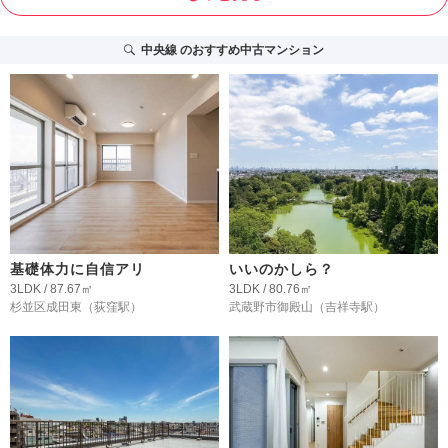
中央線
のおすすめ中古マンション
基礎体力に自信アリ
いいのかしら？
3LDK / 87.67㎡
3LDK / 80.76㎡
杉並区成田東
（荻窪駅）
武蔵野市御殿山
（吉祥寺駅）