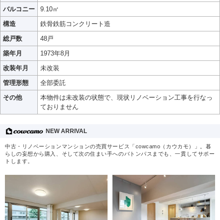
バルコニー
9.10㎡
構造
鉄骨鉄筋コンクリート造
総戸数
48戸
築年月
1973年8月
改装年月
未改装
管理形態
全部委託
その他
本物件は未改装の状態で、現状リノベーション工事を行なっ
ておりません
NEW ARRIVAL
中古・リノベーションマンションの売買サービス「cowcamo（カウカモ）」。暮
らしの妄想から購入、そして次の住まい手へのバトンパスまでも、一貫してサポー
トします。