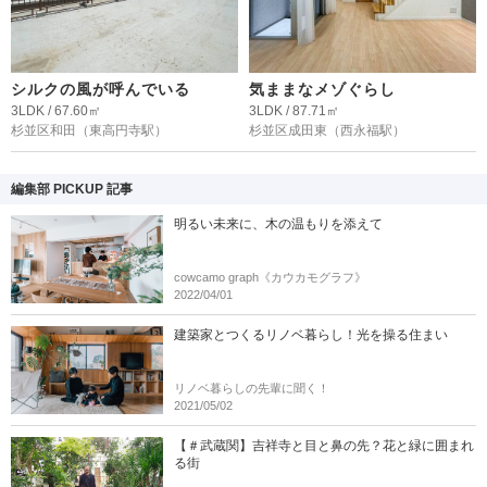
シルクの風が呼んでいる
気ままなメゾぐらし
3LDK / 67.60㎡
3LDK / 87.71㎡
杉並区和田
（東高円寺駅）
杉並区成田東
（西永福駅）
編集部 PICKUP 記事
明るい未来に、木の温もりを添えて
cowcamo graph《カウカモグラフ》
2022/04/01
建築家とつくるリノベ暮らし！光を操る住まい
リノベ暮らしの先輩に聞く！
2021/05/02
【＃武蔵関】吉祥寺と目と鼻の先？花と緑に囲まれ
る街