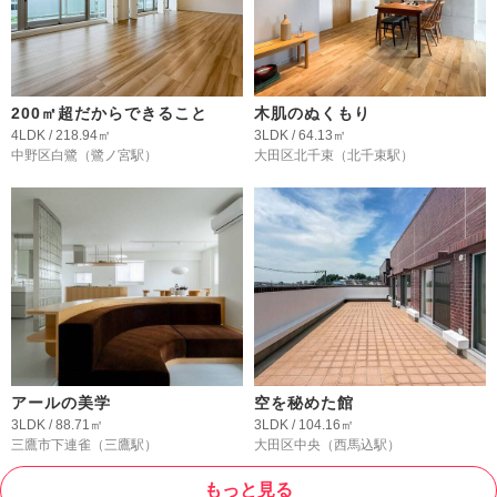
200㎡超だからできること
木肌のぬくもり
4LDK / 218.94㎡
3LDK / 64.13㎡
中野区白鷺
（鷺ノ宮駅）
大田区北千束
（北千束駅）
アールの美学
空を秘めた館
3LDK / 88.71㎡
3LDK / 104.16㎡
三鷹市下連雀
（三鷹駅）
大田区中央
（西馬込駅）
もっと見る