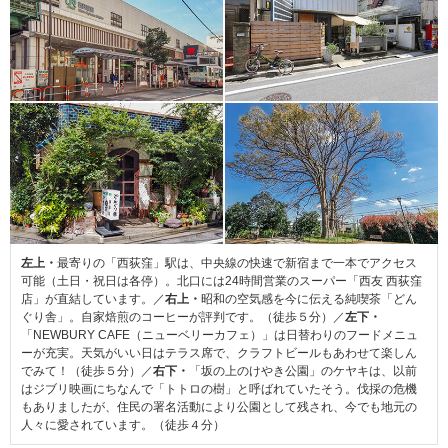
左上・
最寄りの「西荻窪」駅は、中央線の快速で新宿まで一本でアクセス
可能（土日・祝日は各停）。北口には24時間営業のスーパー「西友 西荻窪
店」が直結しています。／
右上・
昭和の空気感を今に伝える純喫茶「どん
ぐり舎」。自家焙煎のコーヒーが評判です。（徒歩５分）／
左下・
「NEWBURY CAFE（ニューベリーカフェ）」は日替わりのフードメニュ
ーが充実。天気がいい日はテラス席で、クラフトビールもあわせて楽しん
でみて！（徒歩５分）／
右下・
「坂の上のけやき公園」のケヤキは、以前
はジブリ映画にちなんで「トトロの樹」と呼ばれていたそう。伐採の危機
もありましたが、住民の署名活動により公園として残され、今でも地元の
人々に愛されています。（徒歩４分）