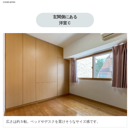
cowcamo
玄関側にある

洋室Ｃ
広さは約５帖。ベッドやデスクを置けそうなサイズ感です。