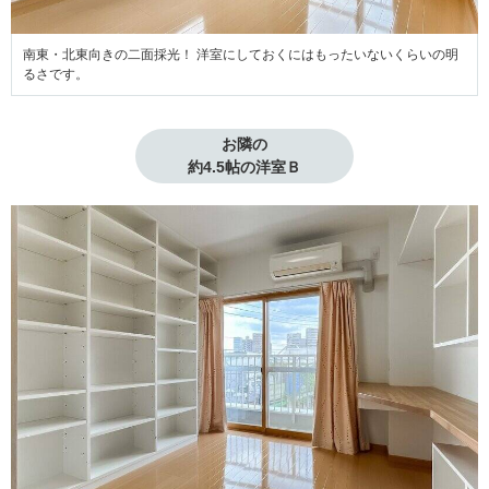
南東・北東向きの二面採光！ 洋室にしておくにはもったいないくらいの明
るさです。
お隣の

約4.5帖の洋室Ｂ