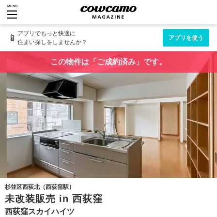
MENU
アプリでもっと快適に
📱
アプリを使う
住まい探しをしませんか？
この物件は「ご成約済み」です。
杉並区西荻北（西荻窪駅）
未改装販売 in 西荻窪
西荻窪スカイハイツ