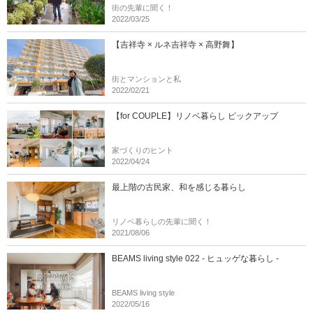
街の先輩に聞く！
2022/03/25
【吉祥寺 × ルネ吉祥寺 × 高野舞】
街とマンションと私
2022/02/21
【for COUPLE】リノベ暮らし ピックアップ
家づくりのヒント
2022/04/24
最上階の古民家、和を感じる暮らし
リノベ暮らしの先輩に聞く！
2021/08/06
BEAMS living style 022 - ヒュッゲな暮らし -
BEAMS living style
2022/05/16