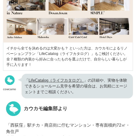
イチから全てを決めるのは大変かも？ といった方は、カウカモによるリノ
ベーションプラン「LifeCatalog（ライフカタログ）」もご検討ください。
全７種類の内装から好みに合ったものを選ぶだけで、自分らしい暮らしが
手に入ります！
「
LifeCatalog（ライフカタログ）
」の詳細や、実物を体験
できるショールーム見学を希望の場合は、お気軽にエージ
cowcamo
ェントまでご相談ください。
カウカモ編集部より
「西荻窪」駅チカ・商店街に佇むマンション・専有面積約72㎡・
角住戸