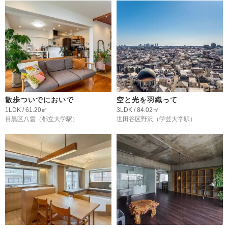
散歩ついでにおいで
空と光を羽織って
1LDK / 61.20㎡
3LDK / 84.02㎡
目黒区八雲
（都立大学駅）
世田谷区野沢
（学芸大学駅）