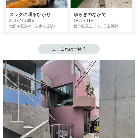
ヌックに眠るひかり
ゆらぎのなかで
2LDK / 75.60㎡
1R / 53.11㎡
世田谷区深沢
（自由が丘駅）
世田谷区玉川
（二子玉川駅）
こ、これは一体？