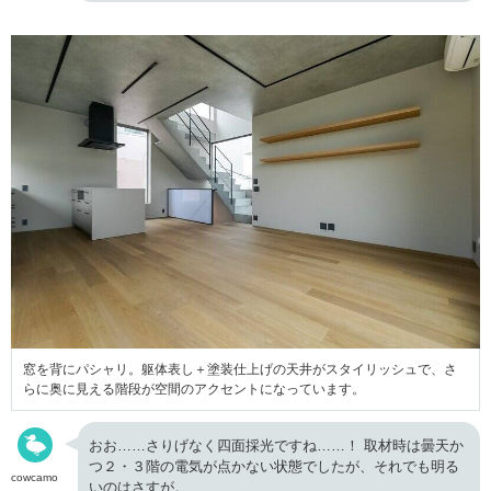
窓を背にパシャリ。躯体表し＋塗装仕上げの天井がスタイリッシュで、さ
らに奥に見える階段が空間のアクセントになっています。
おお……さりげなく四面採光ですね……！ 取材時は曇天か
つ２・３階の電気が点かない状態でしたが、それでも明る
cowcamo
いのはさすが。