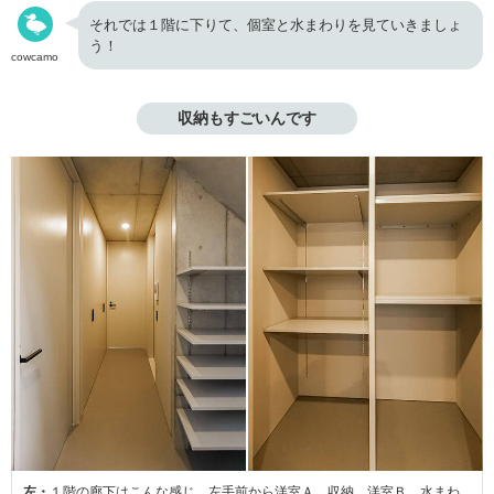
それでは１階に下りて、個室と水まわりを見ていきましょ
う！
cowcamo
収納もすごいんです
左・
１階の廊下はこんな感じ。左手前から洋室Ａ、収納、洋室Ｂ、水まわ