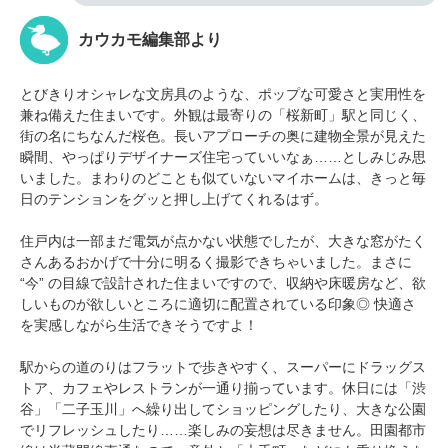
カウカモ編集部より
とびきりオシャレな文房具のような、ポップな可愛さと実用性を
兼ね備えた住まいです。外観は最寄りの「桜新町」駅と同じく、
街の名にちなんだ桜色。長いアプローチの奥に建物全景が見えた
瞬間、やっぱりデザイナーズ住宅っていいなぁ……としみじみ思
いました。まわりのどことも似ていないマイホームは、きっと毎
日のテンションをグッと押し上げてくれるはず。
住戸内は一部まだ電気が点かない状態でしたが、大きな窓がたく
さんあるおかげで十分に明るく撮影できちゃいました。まさに
“今” の目線で設計された住まいですので、収納や床暖房など、欲
しいものが欲しいところに適切に配置されている印象◎ 快適さ
を実感しながら生活できそうですよ！
駅からの道のりはフラットで歩きやすく、スーパーにドラッグス
トア、カフェやレストランが一通り揃っています。休日には「渋
谷」「二子玉川」へ繰り出してショッピングしたり、大きな公園
でリフレッシュしたり……楽しみの妄想は尽きません。田園都市