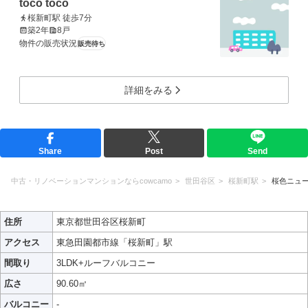
toco toco
桜新町駅 徒歩7分
築2年
8戸
物件の販売状況
販売待ち
詳細をみる
Share
Post
Send
中古・リノベーションマンションならcowcamo
世田谷区
桜新町駅
桜色ニュ
住所
東京都世田谷区桜新町
アクセス
東急田園都市線「桜新町」駅
間取り
3LDK+ルーフバルコニー
広さ
90.60㎡
バルコニー
-