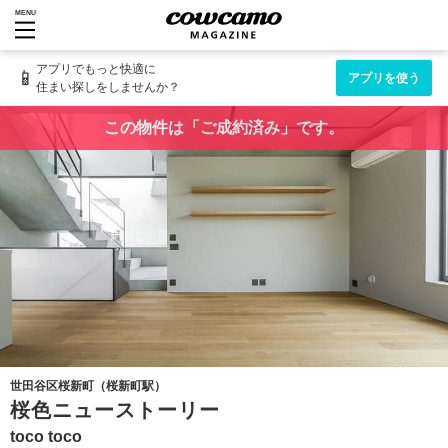
MENU
アプリでもっと快適に
📱
アプリを使う
住まい探しをしませんか？
この物件は「ご成約済み」です。
世田谷区桜新町（桜新町駅）
桜色ニューストーリー
toco toco