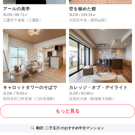
アールの美学
空を秘めた館
3LDK / 88.71㎡
3LDK / 104.16㎡
三鷹市下連雀
（三鷹駅）
大田区中央
（西馬込駅）
キャロットタワーのそばで
カレッジ・オブ・デイライト
3LDK / 76.60㎡
2LDK / 63.96㎡
世田谷区三軒茶屋
（三軒茶屋駅）
目黒区大橋
（駒場東大前駅）
もっと見る
駒沢･二子玉川
のおすすめ中古マンション