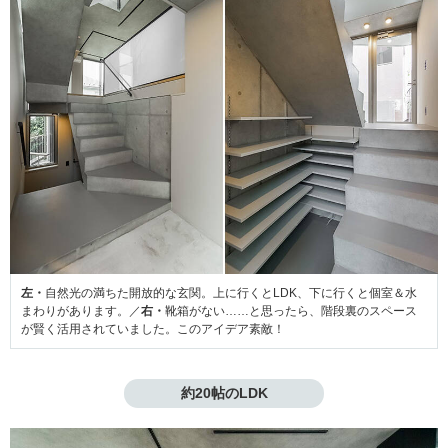
左・
自然光の満ちた開放的な玄関。上に行くとLDK、下に行くと個室＆水
まわりがあります。／
右・
靴箱がない……と思ったら、階段裏のスペース
が賢く活用されていました。このアイデア素敵！
約20帖のLDK