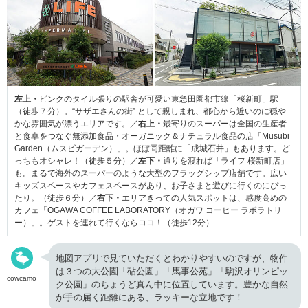
左上・
ピンクのタイル張りの駅舎が可愛い東急田園都市線「桜新町」駅
（徒歩７分）。“サザエさんの街” として親しまれ、都心から近いのに穏や
かな雰囲気が漂うエリアです。／
右上・
最寄りのスーパーは全国の生産者
と食卓をつなぐ無添加食品・オーガニック＆ナチュラル食品の店「Musubi
Garden（ムスビガーデン）」。ほぼ同距離に「成城石井」もあります。ど
っちもオシャレ！（徒歩５分）／
左下・
通りを渡れば「ライフ 桜新町店」
も。まるで海外のスーパーのような大型のフラッグシップ店舗です。広い
キッズスペースやカフェスペースがあり、お子さまと遊びに行くのにぴっ
たり。（徒歩６分）／
右下・
エリアきっての人気スポットは、感度高めの
カフェ「OGAWA COFFEE LABORATORY（オガワ コーヒー ラボラトリ
ー）」。ゲストを連れて行くならココ！（徒歩12分）
地図アプリで見ていただくとわかりやすいのですが、物件
は３つの大公園「砧公園」「馬事公苑」「駒沢オリンピッ
cowcamo
ク公園」のちょうど真ん中に位置しています。豊かな自然
が手の届く距離にある、ラッキーな立地です！