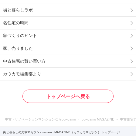
街と暮らしラボ
名住宅の時間
家づくりのヒント
家、売りました
中古住宅の賢い買い方
カウカモ編集部より
トップページへ戻る
中古・リノベーションマンションならcowcamo
cowcamo MAGAZINE
中古住宅
街と暮らしの先輩マガジン cowcamo MAGAZINE（カウカモマガジン） トップページ