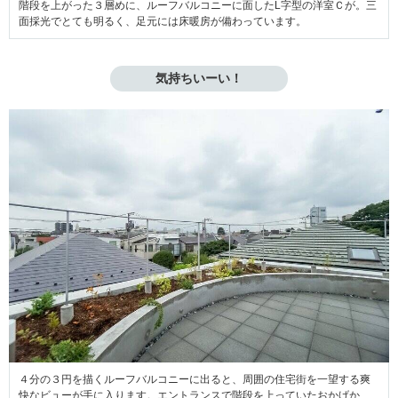
階段を上がった３層めに、ルーフバルコニーに面したL字型の洋室Ｃが。三
面採光でとても明るく、足元には床暖房が備わっています。
気持ちいーい！
４分の３円を描くルーフバルコニーに出ると、周囲の住宅街を一望する爽
快なビューが手に入ります。エントランスで階段を上っていたおかげか、