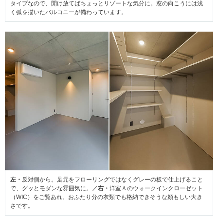
タイプなので、開け放てばちょっとリゾートな気分に。窓の向こうには浅
く弧を描いたバルコニーが備わっています。
左・
反対側から。足元をフローリングではなくグレーの板で仕上げること
で、グッとモダンな雰囲気に。／
右・
洋室Ａのウォークインクローゼット
（WIC）をご覧あれ。おふたり分の衣類でも格納できそうな頼もしい大き
さです。