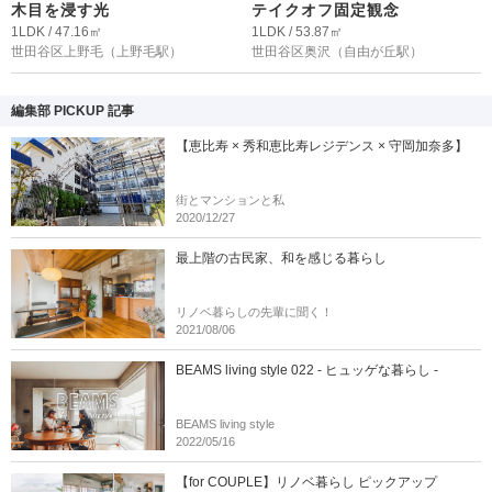
木目を浸す光
テイクオフ固定観念
1LDK / 47.16㎡
1LDK / 53.87㎡
世田谷区上野毛
（上野毛駅）
世田谷区奥沢
（自由が丘駅）
編集部 PICKUP 記事
【恵比寿 × 秀和恵比寿レジデンス × 守岡加奈多】
街とマンションと私
2020/12/27
最上階の古民家、和を感じる暮らし
リノベ暮らしの先輩に聞く！
2021/08/06
BEAMS living style 022 - ヒュッゲな暮らし -
BEAMS living style
2022/05/16
【for COUPLE】リノベ暮らし ピックアップ