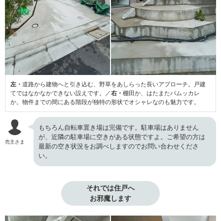
左・
道路から建物へと引き込む、野草をあしらった長いアプローチ。戸建
てではなかなかできない設えです。／
右・
棚田か、はたまたパムッカレ
か。物件までの間にある階段が独特の形状でオシャレなのも魅力です。
もちろん自転車置き場は完備です。駐車場はありません
が、近隣の駐車場に空きがある状態ですよ。ご希望の方は
売主さま
最新の空き状況をお調べしますのでお問い合わせくださ
い。
それでは住戸へ

お邪魔します