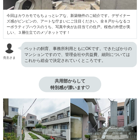
今回はカウカモでもちょっとレアな、新築物件のご紹介です。デザイナー
ズ感がビンビンの、アートな佇まいにご注目ください。全８戸からなるコ
ーポラティブハウスのうち、写真中央がお目当ての住戸。桜色の外壁が美
しい、３層仕立てのメゾネットです！
ペットの飼育、事務所利用ともにOKです。できたばかりの
マンションですので、管理会社や共益費、細則については
売主さま
これから総会で決定されていくところです。
共用部からして

特別感が漂います♡