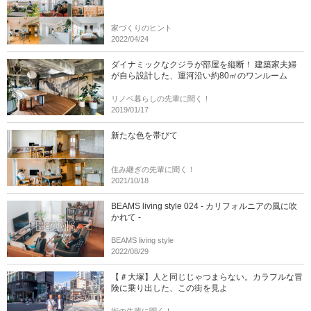
家づくりのヒント
2022/04/24
ダイナミックなクジラが部屋を縦断！ 建築家夫婦
が自ら設計した、運河沿い約80㎡のワンルーム
リノベ暮らしの先輩に聞く！
2019/01/17
新たな色を帯びて
住み継ぎの先輩に聞く！
2021/10/18
BEAMS living style 024 - カリフォルニアの風に吹
かれて -
BEAMS living style
2022/08/29
【＃大塚】人と同じじゃつまらない。カラフルな冒
険に乗り出した、この街を見よ
街の先輩に聞く！