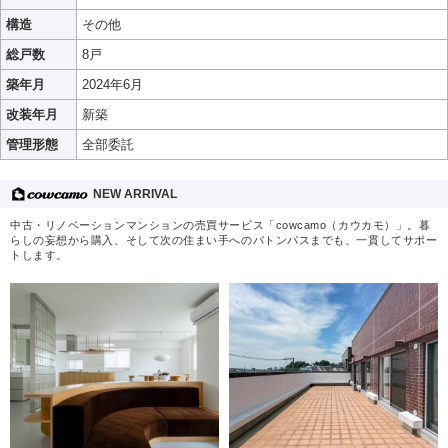
構造
その他
総戸数
8戸
築年月
2024年6月
改装年月
新築
管理形態
全部委託
NEW ARRIVAL
中古・リノベーションマンションの売買サービス「cowcamo（カウカモ）」。暮
らしの妄想から購入、そして次の住まい手へのバトンパスまでも、一貫してサポー
トします。