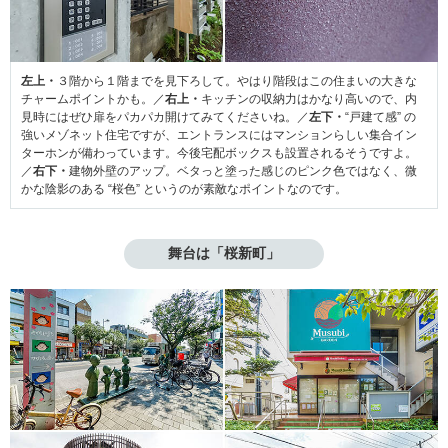
左上・
３階から１階までを見下ろして。やはり階段はこの住まいの大きな
チャームポイントかも。／
右上・
キッチンの収納力はかなり高いので、内
見時にはぜひ扉をパカパカ開けてみてくださいね。／
左下・
“戸建て感” の
強いメゾネット住宅ですが、エントランスにはマンションらしい集合イン
ターホンが備わっています。今後宅配ボックスも設置されるそうですよ。
／
右下・
建物外壁のアップ。ベタっと塗った感じのピンク色ではなく、微
かな陰影のある “桜色” というのが素敵なポイントなのです。
舞台は「桜新町」