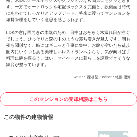
格。木製のメールボックスやクラシカルな玄関扉にもグッときま
す。一方でオートロックや宅配ボックスを完備と、設備面は時代
にあわせてしっかりとアップデート。将来に渡ってマンションを
維持管理をしていく意思を感じられます。
LDKの窓は西向きの木陰のため、日中はおそらく木漏れ日が注ぐ
でしょう。ひっそりと森の中のような落ち着きが魅力です。朝も
夜も関係なく、時にはギュッと仕事に集中。お腹が空いたら徒歩
圏内にいくつもある美味しいレストランへふらり、気が向けば手
料理に腕を振るう。はい、マイペースに暮らしを謳歌できそうな
舞台が整っています。
writer：西湖 望／editor：軽部 優海
このマンションの売却相談はこちら
この物件の建物情報