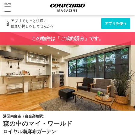
MENU
アプリでもっと快適に
📱
アプリを使う
住まい探しをしませんか？
この物件は「ご成約済み」です。
港区南麻布（白金高輪駅）
森の中のマイ・ワールド
ロイヤル南麻布ガーデン