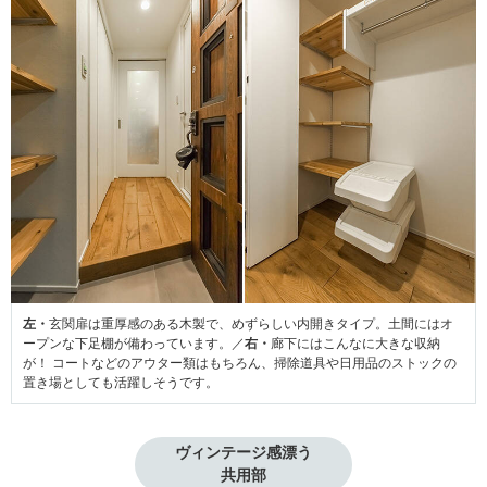
左・
玄関扉は重厚感のある木製で、めずらしい内開きタイプ。土間にはオ
ープンな下足棚が備わっています。／
右・
廊下にはこんなに大きな収納
が！ コートなどのアウター類はもちろん、掃除道具や日用品のストックの
置き場としても活躍しそうです。
ヴィンテージ感漂う

共用部