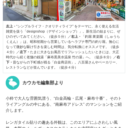
左上・
“シンプルライフ・クオリティライフ” をテーマに、永く使える生活
雑貨を扱う「designshop（デザインショップ）」。新生活の始まりに、ぜ
ひのぞいてみてください。（徒歩５分）／
右上・
「釣堀 衆楽園（しゅうら
くえん）」は、昭和初期から営業しているヘラブナ専門の釣り堀。無心に
なって微妙な駆け引きを楽しむ時間は、気分転換にオススメです。（徒歩
４分）／
左下・
たまに大きなお風呂でリフレッシュしたいときには、大正
時代から続く老舗の銭湯「麻布黒美水温泉 竹の湯」へ。（徒歩８分）／
右
下・
昔ながらの下町感が残る「白金商店街」。八百屋さんやベーカリー、
レストランなどが並んでいます。（徒歩４分）
カウカモ編集部より
小粋で大人な雰囲気漂う、“白金高輪・広尾・麻布十番” 。そのト
ライアングルの中にある、“南麻布アドレス” のマンションをご紹
介します。
レンガタイル貼りの趣ある外観は、このエリアにふさわしい風