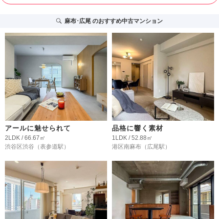
麻布･広尾
のおすすめ中古マンション
アールに魅せられて
品格に響く素材
2LDK / 66.67㎡
1LDK / 52.88㎡
渋谷区渋谷
（表参道駅）
港区南麻布
（広尾駅）