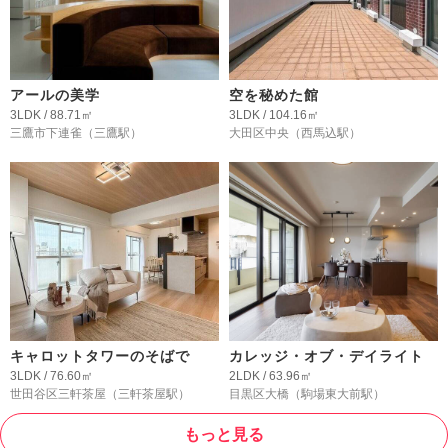
アールの美学
空を秘めた館
3LDK / 88.71㎡
3LDK / 104.16㎡
三鷹市下連雀
（三鷹駅）
大田区中央
（西馬込駅）
キャロットタワーのそばで
カレッジ・オブ・デイライト
3LDK / 76.60㎡
2LDK / 63.96㎡
世田谷区三軒茶屋
（三軒茶屋駅）
目黒区大橋
（駒場東大前駅）
もっと見る