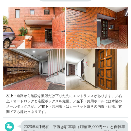
左上・
道路から階段を数段だけ下りた先にエントランスがあります。／
右
上・
オートロックと宅配ボックスを完備。／
左下・
共用ホールには木製の
メールボックスが。／
右下・
共用廊下はカーペット敷きの内廊下仕様。玄
関ドアも趣たっぷりです。
2023年4月現在、平置き駐車場（月額15,000円〜）と自転車