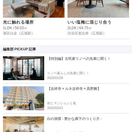
光に触れる場所
いい塩梅に混じり合う
1LDK / 58.03㎡
2LDK / 64.75㎡
港区白金
（広尾駅）
渋谷区恵比寿
（広尾駅）
編集部 PICKUP 記事
【特別編】古民家リノベの先輩に聞く！
リノベ暮らしの先輩に聞く！
2022/02/28
【吉祥寺 × ルネ吉祥寺 × 高野舞】
街とマンションと私
2022/02/21
白の洞窟 - 豊かな廊下のつくり方 -