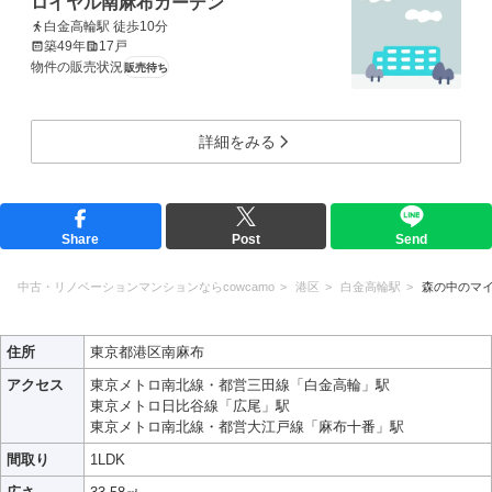
ロイヤル南麻布ガーデン
白金高輪駅 徒歩10分
築49年
17戸
物件の販売状況
販売待ち
詳細をみる
Share
Post
Send
中古・リノベーションマンションならcowcamo
港区
白金高輪駅
森の中のマ
住所
東京都港区南麻布
アクセス
東京メトロ南北線・都営三田線「白金高輪」駅
東京メトロ日比谷線「広尾」駅
東京メトロ南北線・都営大江戸線「麻布十番」駅
間取り
1LDK