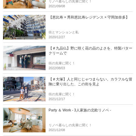
リノベ暮らしの先輩に聞く！
2021/09/08
【恵比寿 × 秀和恵比寿レジデンス × 守岡加奈多】
街とマンションと私
2020/12/27
【＃九品仏】野に咲く花の品のよさを、特製バター
クリームで
街の先輩に聞く！
2022/08/03
【＃大塚】人と同じじゃつまらない。カラフルな冒
険に乗り出した、この街を見よ
街の先輩に聞く！
2021/12/17
Party ＆ Work - 3人家族の北欧リノベ -
リノベ暮らしの先輩に聞く！
2021/12/08