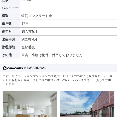
広さ
33.58㎡
バルコニー
-
構造
鉄筋コンクリート造
総戸数
17戸
築年月
1977年5月
改装年月
2023年4月
管理形態
全部委託
その他
家具・小物は物件に付帯しておりません
NEW ARRIVAL
中古・リノベーションマンションの売買サービス「cowcamo（カウカモ）」。暮
らしの妄想から購入、そして次の住まい手へのバトンパスまでも、一貫してサポー
トします。