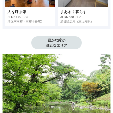
人を呼ぶ家
まあるく暮らす
2LDK / 70.10㎡
3LDK / 80.01㎡
港区南麻布
（麻布十番駅）
渋谷区広尾
（恵比寿駅）
豊かな緑が

身近なエリア