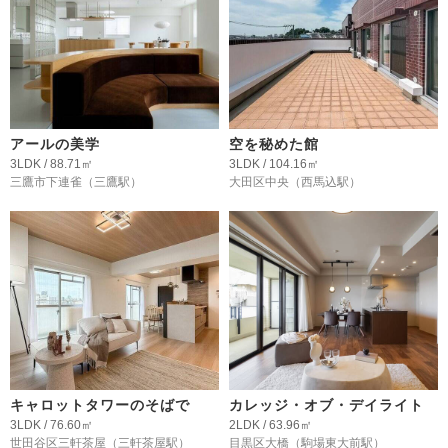
アールの美学
空を秘めた館
3LDK / 88.71㎡
3LDK / 104.16㎡
三鷹市下連雀
（三鷹駅）
大田区中央
（西馬込駅）
キャロットタワーのそばで
カレッジ・オブ・デイライト
3LDK / 76.60㎡
2LDK / 63.96㎡
世田谷区三軒茶屋
（三軒茶屋駅）
目黒区大橋
（駒場東大前駅）