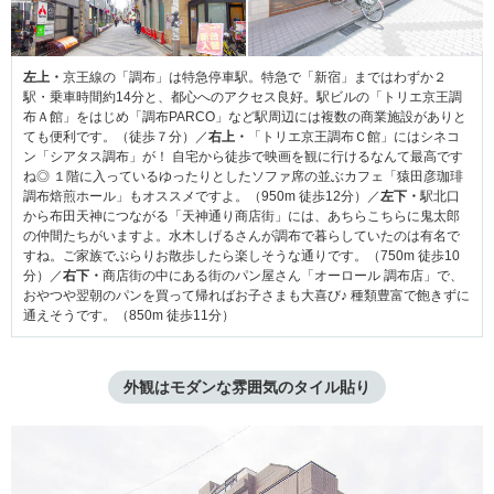
左上・
京王線の「調布」は特急停車駅。特急で「新宿」まではわずか２
駅・乗車時間約14分と、都心へのアクセス良好。駅ビルの「トリエ京王調
布Ａ館」をはじめ「調布PARCO」など駅周辺には複数の商業施設がありと
ても便利です。（徒歩７分）／
右上・
「トリエ京王調布Ｃ館」にはシネコ
ン「シアタス調布」が！ 自宅から徒歩で映画を観に行けるなんて最高です
ね◎ １階に入っているゆったりとしたソファ席の並ぶカフェ「猿田彦珈琲
調布焙煎ホール」もオススメですよ。（950m 徒歩12分）／
左下・
駅北口
から布田天神につながる「天神通り商店街」には、あちらこちらに鬼太郎
の仲間たちがいますよ。水木しげるさんが調布で暮らしていたのは有名で
すね。ご家族でぶらりお散歩したら楽しそうな通りです。（750m 徒歩10
分）／
右下・
商店街の中にある街のパン屋さん「オーロール 調布店」で、
おやつや翌朝のパンを買って帰ればお子さまも大喜び♪ 種類豊富で飽きずに
通えそうです。（850m 徒歩11分）
外観はモダンな雰囲気のタイル貼り