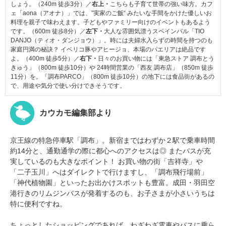
しょう。（240m 徒歩3分）／
右上・
こちらも子育て世帯の強い味方。カフ
ェ「aona（アオナ）」では、”実家のご飯“ みたいな手間をかけた優しいお
料理を親子で味わえます。子どもやファミリー向けのイベントもあるよう
です。（600m 徒歩8分）／
左下・
大人な雰囲気漂うスペインバル「TIO
DANJO（ティオ・ダンジョウ）」。時には夫婦水入らずの時間を持つのも
家庭円満の秘訣？ イベリコ豚やアヒージョ、本場のパエリアは絶品です
よ。（400m 徒歩5分）／
右下・
日々のお買い物には「東急ストア 調布とう
きゅう」（800m 徒歩10分）や 24時間営業の「西友 調布店」（850m 徒歩
11分）を。「調布PARCO」（800m 徒歩10分）の地下には食品街があるの
で、用途や気分で使い分けできそうです。
カウカモ編集部より
京王線の特急停車駅「調布」。新宿まではわずか２駅で乗車時間
約14分と、通勤通学の際に都心へのアクセスは◎ またバスが充
実しているのも大きなポイント！ お買い物の街「吉祥寺」や
「二子玉川」へはダイレクトで行けますし、「調布飛行場前」
「神代植物園」といったお出かけスポットも豊富。成田・羽田空
港行きのリムジンバスが発着するのも、お子さまが小さいうちは
特に便利ですね。
ちょっとしたショッピングであれば、わざわざ電車やバスに乗ら