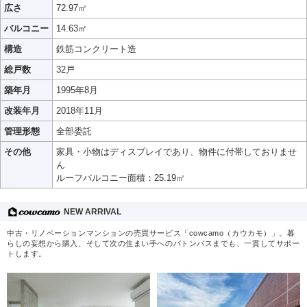
広さ
72.97㎡
バルコニー
14.63㎡
構造
鉄筋コンクリート造
総戸数
32戸
築年月
1995年8月
改装年月
2018年11月
管理形態
全部委託
その他
家具・小物はディスプレイであり、物件に付帯しておりませ
ん
ルーフバルコニー面積：25.19㎡
NEW ARRIVAL
中古・リノベーションマンションの売買サービス「cowcamo（カウカモ）」。暮
らしの妄想から購入、そして次の住まい手へのバトンパスまでも、一貫してサポー
トします。