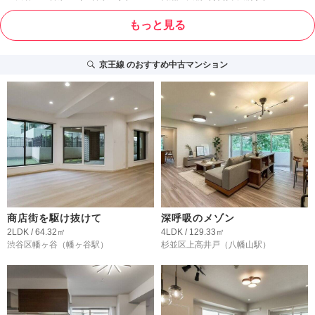
もっと見る
京王線
のおすすめ中古マンション
商店街を駆け抜けて
深呼吸のメゾン
2LDK / 64.32㎡
4LDK / 129.33㎡
渋谷区幡ヶ谷
（幡ヶ谷駅）
杉並区上高井戸
（八幡山駅）