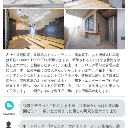
左上・
外観同様、重厚感あるエントランス。建物裏手にある機械式駐車場
は月額11,000〜15,000円で利用できます。希望される方には空き状況を確
認しますので、ご相談くださいね。／
右上・
オートロック手前の管理人室
には月・水・金の午後に管理人さんがいらっしゃいます。／
左下・
モノト
ーンでシックにまとまったエントランスホール。共用部は隅々まで綺麗に
保たれ、管理状況のよさがうかがえます。／
右下・
エレベーターで住戸が
所在する４階へ。ゆとりある共用廊下に面していて、玄関扉は少し奥まっ
て位置します。ご紹介するのは角住戸で奥には共用階段があります。
後ほどチラっとご紹介しますが、共用廊下からは圧巻の田
園ビュー！ 広い空と相まった癒しの風景を望めますよ◎
cowcamo
オートロック・TVモニター付きインターフォン完備で、防