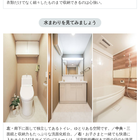
衣類だけでなく細々したものまで収納できるのは心強い。
水まわりを見てみましょう
左・
廊下に面して独立してあるトイレ。ゆとりある空間です。／
中央・
三
面鏡と収納力もたっぷりな洗面化粧台。／
右・
お子さまと一緒でも快適に
入れそうな1418 サイズのバスルームは、浴室乾燥機付きで雨の日のお洗濯