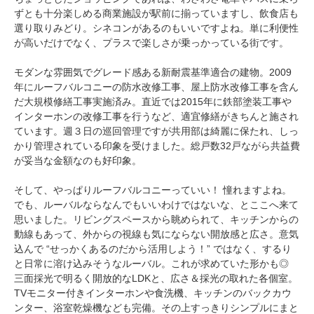
ずとも十分楽しめる商業施設が駅前に揃っていますし、飲食店も
選り取りみどり。シネコンがあるのもいいですよね。単に利便性
が高いだけでなく、プラスで楽しさが乗っかっている街です。
モダンな雰囲気でグレード感ある新耐震基準適合の建物。2009
年にルーフバルコニーの防水改修工事、屋上防水改修工事を含ん
だ大規模修繕工事実施済み。直近では2015年に鉄部塗装工事や
インターホンの改修工事を行うなど、適宜修繕がきちんと施され
ています。週３日の巡回管理ですが共用部は綺麗に保たれ、しっ
かり管理されている印象を受けました。総戸数32戸ながら共益費
が妥当な金額なのも好印象。
そして、やっぱりルーフバルコニーっていい！ 憧れますよね。
でも、ルーバルならなんでもいいわけではないな、とここへ来て
思いました。リビングスペースから眺められて、キッチンからの
動線もあって、外からの視線も気にならない開放感と広さ。意気
込んで “せっかくあるのだから活用しよう！” ではなく、するり
と日常に溶け込みそうなルーバル。これが求めていた形かも◎
三面採光で明るく開放的なLDKと、広さ＆採光の取れた各個室。
TVモニター付きインターホンや食洗機、キッチンのバックカウ
ンター、浴室乾燥機なども完備。その上すっきりシンプルにまと