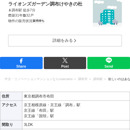
ライオンズガーデン調布けやきの杜
調布駅 徒歩7分
築31年
32戸
物件の販売状況
販売待ち
詳細をみる
Share
Post
Send
中古・リノベーションマンションならcowcamo
調布市
調布駅
欲しいのはあ
住所
東京都調布市布田
アクセス
京王相模原線・京王線「調布」駅
京王線「布田」駅
京王線「国領」駅
間取り
3LDK