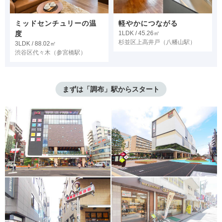
ミッドセンチュリーの温
軽やかにつながる
度
1LDK / 45.26㎡
杉並区上高井戸
（八幡山駅）
3LDK / 88.02㎡
渋谷区代々木
（参宮橋駅）
まずは「調布」駅からスタート