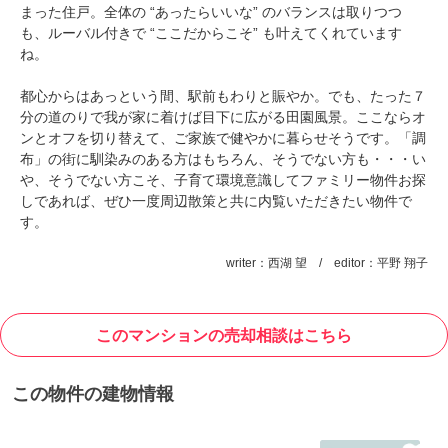
まった住戸。全体の “あったらいいな” のバランスは取りつつ
も、ルーバル付きで “ここだからこそ” も叶えてくれています
ね。
都心からはあっという間、駅前もわりと賑やか。でも、たった７
分の道のりで我が家に着けば目下に広がる田園風景。ここならオ
ンとオフを切り替えて、ご家族で健やかに暮らせそうです。「調
布」の街に馴染みのある方はもちろん、そうでない方も・・・い
や、そうでない方こそ、子育て環境意識してファミリー物件お探
しであれば、ぜひ一度周辺散策と共に内覧いただきたい物件で
す。
writer：西湖 望 / editor：平野 翔子
このマンションの売却相談はこちら
この物件の建物情報