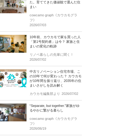
た。育ててきた価値観で選んだ住
まい
cowcamo graph《カウカモグラ
フ》
2026/07/03
10年前、カウカモで家を買った人
「第1号契約者」は今？ 家族と住
まいの変化の軌跡
リノベ暮らしの先輩に聞く！
2026/07/02
中古リノベーション住宅市場、こ
の10年で何が変わった？ カウカモ
が10年間を振り返り、2035年の住
まいさがしを読み解く
カウカモ編集部より
2026/07/02
“Separate, but together.”家族がゆ
るやかに繋がる暮らし
cowcamo graph《カウカモグラ
フ》
2026/06/19