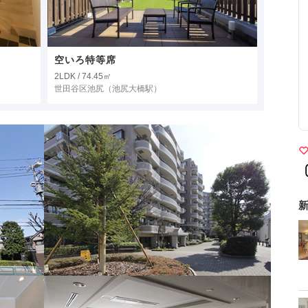
空いろ特等席
2LDK / 74.45㎡
世田谷区池尻
（池尻大橋駅）
新