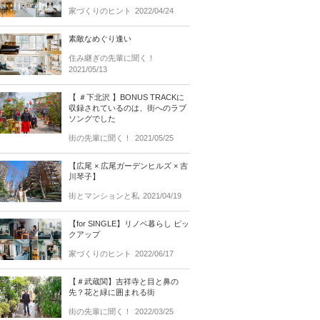
家づくりのヒント
2022/04/24
素敵なめぐり逢い
住み継ぎの先輩に聞く！
2021/05/13
【 ＃下北沢 】BONUS TRACKに
収録されているのは、街へのラブ
ソングでした
街の先輩に聞く！
2021/05/25
【広尾 × 広尾ガーデンヒルズ × 吉
川琴子】
街とマンションと私
2021/04/19
【for SINGLE】リノベ暮らし ピッ
クアップ
家づくりのヒント
2022/06/17
【＃武蔵関】吉祥寺と目と鼻の
先？花と緑に囲まれる街
街の先輩に聞く！
2022/03/25