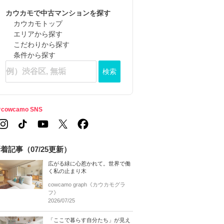
カウカモで中古マンションを探す
カウカモトップ
エリアから探す
こだわりから探す
条件から探す
検索
cowcamo SNS
着記事（07/25更新）
広がる緑に心惹かれて。世界で働
く私の止まり木
cowcamo graph《カウカモグラ
フ》
2026/07/25
「ここで暮らす自分たち」が見え