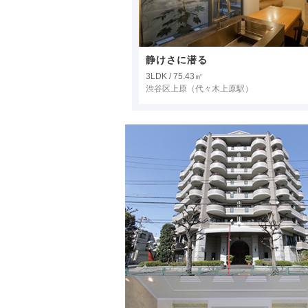
静けさに潜る
3LDK / 75.43㎡
渋谷区上原
（代々木上原駅）