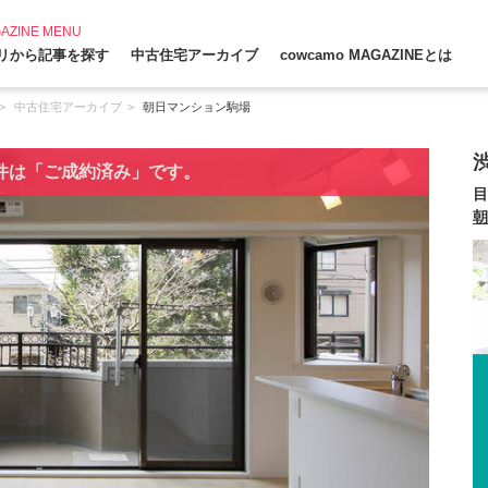
AZINE MENU
リから記事を探す
中古住宅アーカイブ
cowcamo MAGAZINEとは
中古住宅アーカイブ
朝日マンション駒場
件は「ご成約済み」です。
目
朝