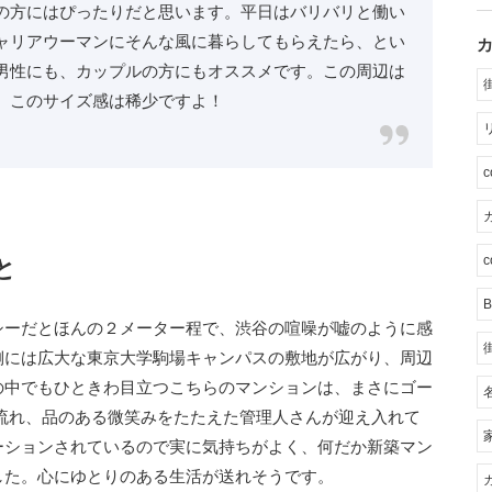
の方にはぴったりだと思います。平日はバリバリと働い
ャリアウーマンにそんな風に暮らしてもらえたら、とい
男性にも、カップルの方にもオススメです。この周辺は
、このサイズ感は稀少ですよ！
カ
c
と
B
シーだとほんの２メーター程で、渋谷の喧噪が嘘のように感
側には広大な東京大学駒場キャンパスの敷地が広がり、周辺
の中でもひときわ目立つこちらのマンションは、まさにゴー
流れ、品のある微笑みをたたえた管理人さんが迎え入れて
ーションされているので実に気持ちがよく、何だか新築マン
した。心にゆとりのある生活が送れそうです。