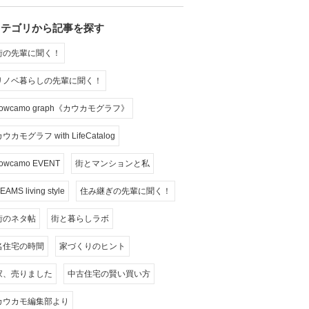
カテゴリから記事を探す
街の先輩に聞く！
リノベ暮らしの先輩に聞く！
cowcamo graph《カウカモグラフ》
ウカモグラフ with LifeCatalog
owcamo EVENT
街とマンションと私
EAMS living style
住み継ぎの先輩に聞く！
街のネタ帖
街と暮らしラボ
名住宅の時間
家づくりのヒント
家、売りました
中古住宅の賢い買い方
カウカモ編集部より