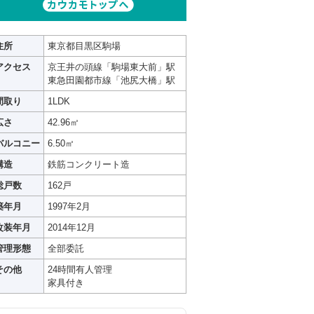
住所
東京都目黒区駒場
アクセス
京王井の頭線「駒場東大前」駅
東急田園都市線「池尻大橋」駅
間取り
1LDK
広さ
42.96㎡
バルコニー
6.50㎡
構造
鉄筋コンクリート造
総戸数
162戸
築年月
1997年2月
改装年月
2014年12月
管理形態
全部委託
その他
24時間有人管理
家具付き