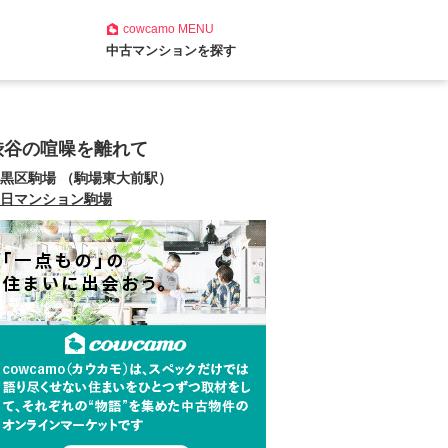
cowcamo
MENU
中古マンションを探す
渋谷の喧噪を離れて
黒区駒場 （駒場東大前駅）
日マンション駒場