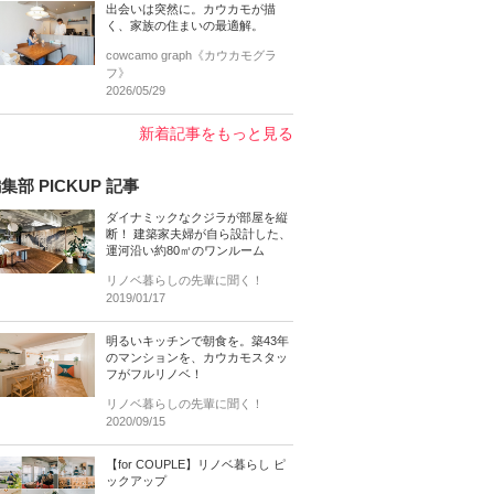
出会いは突然に。カウカモが描
く、家族の住まいの最適解。
cowcamo graph《カウカモグラ
フ》
2026/05/29
新着記事をもっと見る
集部 PICKUP 記事
ダイナミックなクジラが部屋を縦
断！ 建築家夫婦が自ら設計した、
運河沿い約80㎡のワンルーム
リノベ暮らしの先輩に聞く！
2019/01/17
明るいキッチンで朝食を。築43年
のマンションを、カウカモスタッ
フがフルリノベ！
リノベ暮らしの先輩に聞く！
2020/09/15
【for COUPLE】リノベ暮らし ピ
ックアップ