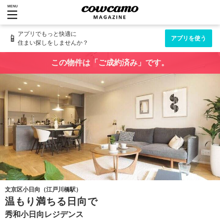
MENU
アプリでもっと快適に
📱
アプリを使う
住まい探しをしませんか？
この物件は「ご成約済み」です。
文京区小日向（江戸川橋駅）
温もり満ちる日向で
秀和小日向レジデンス