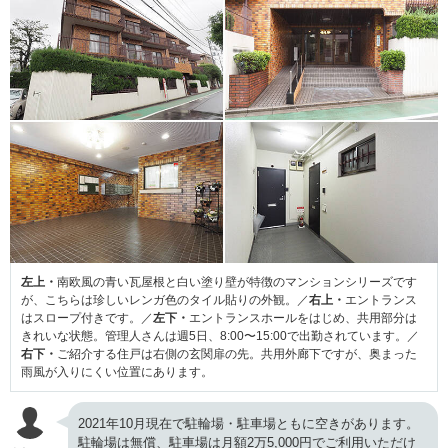
左上・
南欧風の青い瓦屋根と白い塗り壁が特徴のマンションシリーズです
が、こちらは珍しいレンガ色のタイル貼りの外観。／
右上・
エントランス
はスロープ付きです。／
左下・
エントランスホールをはじめ、共用部分は
きれいな状態。管理人さんは週5日、8:00〜15:00で出勤されています。／
右下・
ご紹介する住戸は右側の玄関扉の先。共用外廊下ですが、奥まった
雨風が入りにくい位置にあります。
2021年10月現在で駐輪場・駐車場ともに空きがあります。
駐輪場は無償、駐車場は月額2万5,000円でご利用いただけ