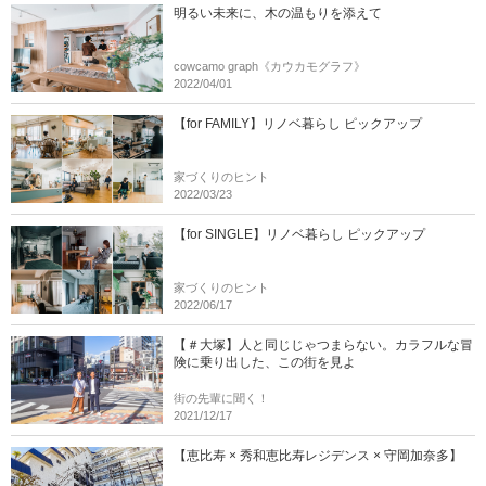
明るい未来に、木の温もりを添えて
cowcamo graph《カウカモグラフ》
2022/04/01
【for FAMILY】リノベ暮らし ピックアップ
家づくりのヒント
2022/03/23
【for SINGLE】リノベ暮らし ピックアップ
家づくりのヒント
2022/06/17
【＃大塚】人と同じじゃつまらない。カラフルな冒
険に乗り出した、この街を見よ
街の先輩に聞く！
2021/12/17
【恵比寿 × 秀和恵比寿レジデンス × 守岡加奈多】