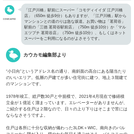
「江戸川橋」駅前にスーパー「コモディイイダ 江戸川橋
店」（650m 徒歩9分）もありますが、「江戸川橋」駅から
cowcamo
マンションとの道のりは急な坂道。お買い物は「茗荷谷」
駅前の「三徳 茗荷谷駅前店」（750m 徒歩10分）か「マル
エツプチ 茗荷谷店」（750m 徒歩10分）、もしくはネット
スーパーをご利用になるのがよさそうです。
カウカモ編集部より
“小日向”というアドレス名の通り、南斜面の高台にある陽当たり
のいいエリア。低層の戸建てが多い住宅街に建つ、地上３階建て
のマンションです。
1978年竣工、総戸数30戸と中規模で、2021年4月現在で修繕積
立金が１億近く溜まっています。エレベーターがありませんが、
ご紹介する住戸は２階なので、日々の上り下りはそこまで苦には
ならなさそうですよ。
住戸は各所に十分な収納が備わった3LDK＋WIC。南向きのバル