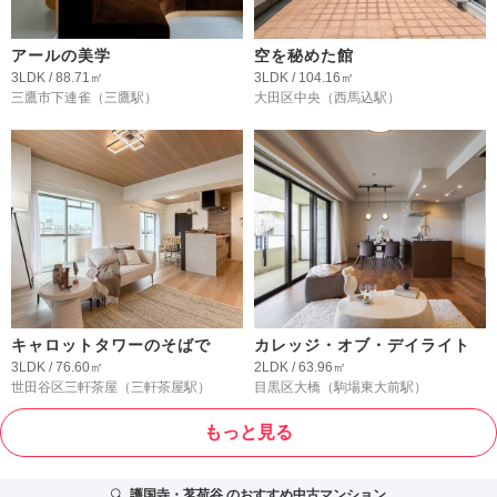
アールの美学
空を秘めた館
3LDK / 88.71㎡
3LDK / 104.16㎡
三鷹市下連雀
（三鷹駅）
大田区中央
（西馬込駅）
キャロットタワーのそばで
カレッジ・オブ・デイライト
3LDK / 76.60㎡
2LDK / 63.96㎡
世田谷区三軒茶屋
（三軒茶屋駅）
目黒区大橋
（駒場東大前駅）
もっと見る
護国寺・茗荷谷
のおすすめ中古マンション