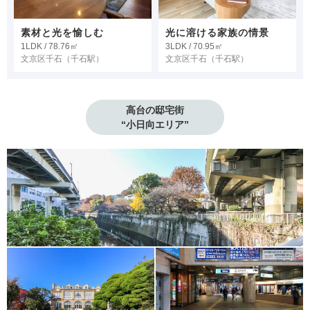
素材と光を愉しむ
光に溶ける家族の情景
1LDK / 78.76㎡
3LDK / 70.95㎡
文京区千石
（千石駅）
文京区千石
（千石駅）
高台の邸宅街

“小日向エリア”