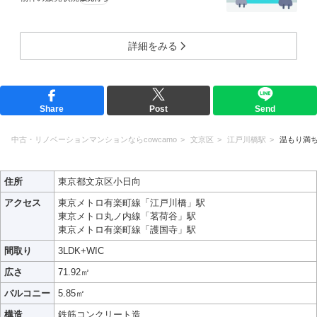
詳細をみる
Share
Post
Send
中古・リノベーションマンションならcowcamo
文京区
江戸川橋駅
温もり満
住所
東京都文京区小日向
アクセス
東京メトロ有楽町線「江戸川橋」駅
東京メトロ丸ノ内線「茗荷谷」駅
東京メトロ有楽町線「護国寺」駅
間取り
3LDK+WIC
広さ
71.92㎡
バルコニー
5.85㎡
構造
鉄筋コンクリート造