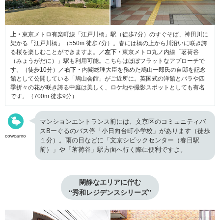
上・
東京メトロ有楽町線「江戸川橋」駅（徒歩7分）のすぐそば、神田川に
架かる「江戸川橋」（550m 徒歩7分）。春には橋の上から川沿いに咲き誇
る桜を楽しむことができますよ。／
左下・
東京メトロ丸ノ内線「茗荷谷
（みょうがだに）」駅も利用可能。こちらはほぼフラットなアプローチで
す。（徒歩10分）／
右下・
内閣総理大臣を務めた鳩山一郎氏の自邸を記念
館として公開している「鳩山会館」がご近所に。英国式の洋館とバラや四
季折々の花が咲き誇る中庭は美しく、ロケ地や撮影スポットとしても有名
です。（700m 徒歩9分）
マンションエントランス前には、文京区のコミュニティバ
スBーぐるのバス停「小日向台町小学校」があります（徒歩
cowcamo
１分）。雨の日などに「文京シビックセンター（春日駅
前）」や「茗荷谷」駅方面へ行く際に便利ですよ。
閑静なエリアに佇む

“秀和レジデンスシリーズ”