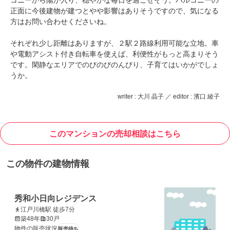
コニーから陽が入り、穏やかな毎日を過ごせそう。バルコニーの
正面に今後建物が建つとやや影響はありそうですので、気になる
方はお問い合わせくださいね。
それぞれ少し距離はありますが、２駅２路線利用可能な立地。車
や電動アシスト付き自転車を使えば、利便性がもっと高まりそう
です。閑静なエリアでのびのびのんびり、子育てはいかがでしょ
うか。
writer : 大川 晶子 ／ editor : 濱口 綾子
このマンションの売却相談はこちら
この物件の建物情報
秀和小日向レジデンス
江戸川橋駅 徒歩7分
築48年
30戸
物件の販売状況
販売待ち