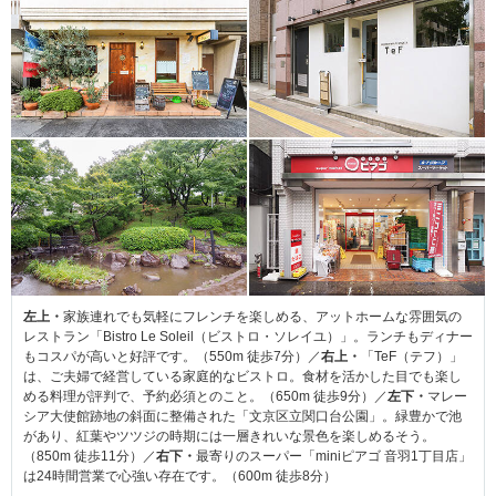
左上・
家族連れでも気軽にフレンチを楽しめる、アットホームな雰囲気の
レストラン「Bistro Le Soleil（ビストロ・ソレイユ）」。ランチもディナー
もコスパが高いと好評です。（550m 徒歩7分）／
右上・
「TeF（テフ）」
は、ご夫婦で経営している家庭的なビストロ。食材を活かした目でも楽し
める料理が評判で、予約必須とのこと。（650m 徒歩9分）／
左下・
マレー
シア大使館跡地の斜面に整備された「文京区立関口台公園」。緑豊かで池
があり、紅葉やツツジの時期には一層きれいな景色を楽しめるそう。
（850m 徒歩11分）／
右下・
最寄りのスーパー「miniピアゴ 音羽1丁目店」
は24時間営業で心強い存在です。（600m 徒歩8分）