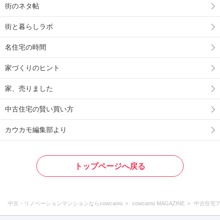
街のネタ帖
街と暮らしラボ
名住宅の時間
家づくりのヒント
家、売りました
中古住宅の賢い買い方
カウカモ編集部より
トップページへ戻る
中古・リノベーションマンションならcowcamo
cowcamo MAGAZINE
中古住宅