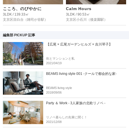
こころ、のびやかに
Calm Hours
3LDK / 139.33㎡
3LDK / 90.53㎡
文京区目白台
（雑司が谷駅）
文京区小石川
（後楽園駅）
編集部 PICKUP 記事
【広尾 × 広尾ガーデンヒルズ × 吉川琴子】
街とマンションと私
2021/04/19
BEAMS living style 001 -クールで都会的な家-
BEAMS living style
2018/09/06
Party ＆ Work - 3人家族の北欧リノベ -
リノベ暮らしの先輩に聞く！
2021/12/08