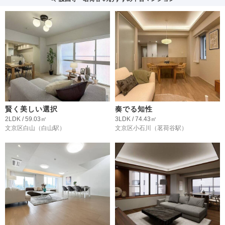
賢く美しい選択
奏でる知性
2LDK / 59.03㎡
3LDK / 74.43㎡
文京区白山
（白山駅）
文京区小石川
（茗荷谷駅）