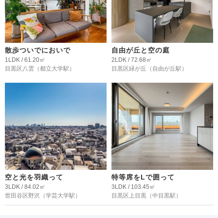
散歩ついでにおいで
自由が丘と空の庭
1LDK / 61.20㎡
2LDK / 72.68㎡
目黒区八雲
（都立大学駅）
目黒区緑が丘
（自由が丘駅）
空と光を羽織って
特等席をLで囲って
3LDK / 84.02㎡
3LDK / 103.45㎡
世田谷区野沢
（学芸大学駅）
目黒区上目黒
（中目黒駅）