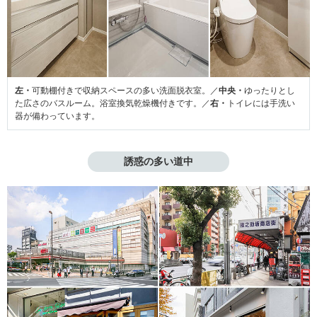
左・
可動棚付きで収納スペースの多い洗面脱衣室。／
中央・
ゆったりとし
た広さのバスルーム。浴室換気乾燥機付きです。／
右・
トイレには手洗い
器が備わっています。
誘惑の多い道中