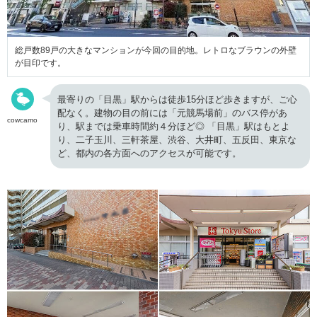
総戸数89戸の大きなマンションが今回の目的地。レトロなブラウンの外壁
が目印です。
最寄りの「目黒」駅からは徒歩15分ほど歩きますが、ご心
配なく。建物の目の前には「元競馬場前」のバス停があ
cowcamo
り、駅までは乗車時間約４分ほど◎ 「目黒」駅はもとよ
り、二子玉川、三軒茶屋、渋谷、大井町、五反田、東京な
ど、都内の各方面へのアクセスが可能です。