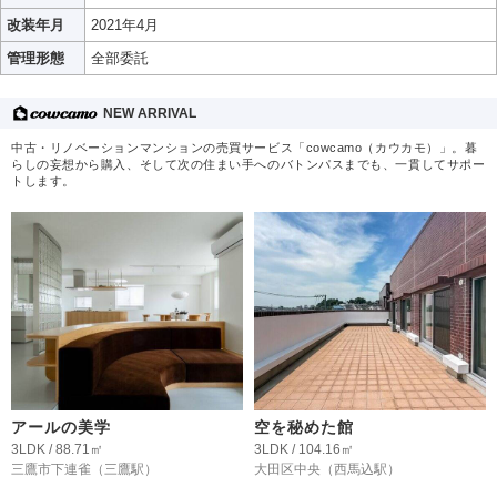
改装年月
2021年4月
管理形態
全部委託
NEW ARRIVAL
中古・リノベーションマンションの売買サービス「cowcamo（カウカモ）」。暮
らしの妄想から購入、そして次の住まい手へのバトンパスまでも、一貫してサポー
トします。
アールの美学
空を秘めた館
3LDK / 88.71㎡
3LDK / 104.16㎡
三鷹市下連雀
（三鷹駅）
大田区中央
（西馬込駅）