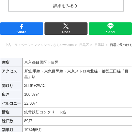
詳細をみる
Share
Post
Send
中古・リノベーションマンションならcowcamo
目黒区
目黒駅
目黒で見つけ
住所
東京都目黒区下目黒
アクセス
JR山手線・東急目黒線・東京メトロ南北線・都営三田線「目
黒」駅
間取り
3LDK+2WIC
広さ
100.37㎡
バルコニー
22.30㎡
構造
鉄骨鉄筋コンクリート造
総戸数
89戸
築年月
1974年5月