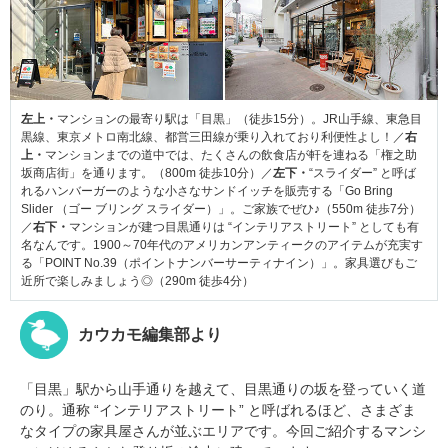
左上・
マンションの最寄り駅は「目黒」（徒歩15分）。JR山手線、東急目
黒線、東京メトロ南北線、都営三田線が乗り入れており利便性よし！／
右
上・
マンションまでの道中では、たくさんの飲食店が軒を連ねる「権之助
坂商店街」を通ります。（800m 徒歩10分）／
左下・
“スライダー” と呼ば
れるハンバーガーのような小さなサンドイッチを販売する「Go Bring
Slider （ゴー ブリング スライダー）」。ご家族でぜひ♪（550m 徒歩7分）
／
右下・
マンションが建つ目黒通りは “インテリアストリート” としても有
名なんです。1900～70年代のアメリカンアンティークのアイテムが充実す
る「POINT No.39（ポイントナンバーサーティナイン）」。家具選びもご
近所で楽しみましょう◎（290m 徒歩4分）
カウカモ編集部より
「目黒」駅から山手通りを越えて、目黒通りの坂を登っていく道
のり。通称 “インテリアストリート” と呼ばれるほど、さまざま
なタイプの家具屋さんが並ぶエリアです。今回ご紹介するマンシ