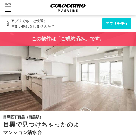
MENU
アプリでもっと快適に
📱
アプリを使う
住まい探しをしませんか？
この物件は「ご成約済み」です。
目黒区下目黒（目黒駅）
目黒で見つけちゃったのよ
マンション清水台