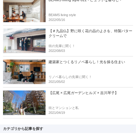
BEAMS living style 022 - ヒュッゲな暮らし -
BEAMS living style
2022/05/16
【＃九品仏】野に咲く花の品のよさを、特製バター
クリームで
街の先輩に聞く！
2022/08/03
建築家とつくるリノベ暮らし！光を操る住まい
リノベ暮らしの先輩に聞く！
2021/05/02
【広尾 × 広尾ガーデンヒルズ × 吉川琴子】
街とマンションと私
2021/04/19
カテゴリから記事を探す