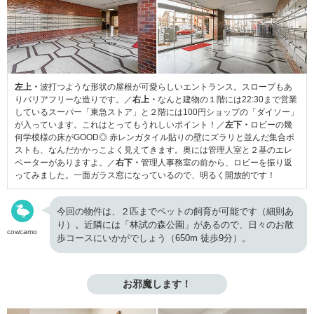
左上・
波打つような形状の屋根が可愛らしいエントランス。スロープもあ
りバリアフリーな造りです。／
右上・
なんと建物の１階には22:30まで営業
しているスーパー「東急ストア」と２階には100円ショップの「ダイソー」
が入っています。これはとってもうれしいポイント！／
左下・
ロビーの幾
何学模様の床がGOOD◎ 赤レンガタイル貼りの壁にズラリと並んだ集合ポ
ストも、なんだかかっこよく見えてきます。奥には管理人室と２基のエレ
ベーターがありますよ。／
右下・
管理人事務室の前から、ロビーを振り返
ってみました。一面ガラス窓になっているので、明るく開放的です！
今回の物件は、２匹までペットの飼育が可能です（細則あ
り）。近隣には「林試の森公園」があるので、日々のお散
cowcamo
歩コースにいかがでしょう（650m 徒歩9分）。
お邪魔します！