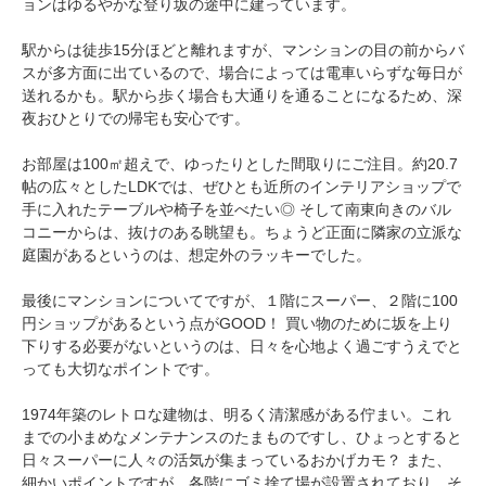
ョンはゆるやかな登り坂の途中に建っています。
駅からは徒歩15分ほどと離れますが、マンションの目の前からバ
スが多方面に出ているので、場合によっては電車いらずな毎日が
送れるかも。駅から歩く場合も大通りを通ることになるため、深
夜おひとりでの帰宅も安心です。
お部屋は100㎡超えで、ゆったりとした間取りにご注目。約20.7
帖の広々としたLDKでは、ぜひとも近所のインテリアショップで
手に入れたテーブルや椅子を並べたい◎ そして南東向きのバル
コニーからは、抜けのある眺望も。ちょうど正面に隣家の立派な
庭園があるというのは、想定外のラッキーでした。
最後にマンションについてですが、１階にスーパー、２階に100
円ショップがあるという点がGOOD！ 買い物のために坂を上り
下りする必要がないというのは、日々を心地よく過ごすうえでと
っても大切なポイントです。
1974年築のレトロな建物は、明るく清潔感がある佇まい。これ
までの小まめなメンテナンスのたまものですし、ひょっとすると
日々スーパーに人々の活気が集まっているおかげカモ？ また、
細かいポイントですが、各階にゴミ捨て場が設置されており、そ