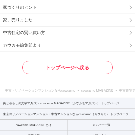
家づくりのヒント
家、売りました
中古住宅の賢い買い方
カウカモ編集部より
トップページへ戻る
中古・リノベーションマンションならcowcamo
cowcamo MAGAZINE
中古住宅
街と暮らしの先輩マガジン cowcamo MAGAZINE（カウカモマガジン） トップページ
東京のリノベーションマンション・中古マンションならcowcamo（カウカモ） トップページ
cowcamo MAGAZINEとは
メンバー一覧