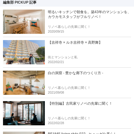
編集部 PICKUP 記事
明るいキッチンで朝食を。築43年のマンションを、
カウカモスタッフがフルリノベ！
リノベ暮らしの先輩に聞く！
2020/09/15
【吉祥寺 × ルネ吉祥寺 × 高野舞】
街とマンションと私
2022/02/21
白の洞窟 - 豊かな廊下のつくり方 -
リノベ暮らしの先輩に聞く！
2021/09/08
【特別編】古民家リノベの先輩に聞く！
リノベ暮らしの先輩に聞く！
2022/02/28