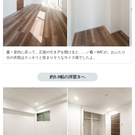
左・
室内に戻って。正面の引き戸を開けると……／
右・
WICが。おふたり
分の衣類はスッキリと収まりそうなサイズ感でしたよ。
約5.9帖の洋室Ｂへ