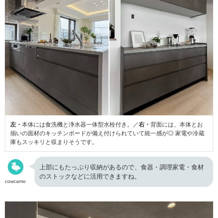
左・
本体には食洗機と浄水器一体型水栓付き。／
右・
背面には、本体とお
揃いの面材のキッチンボードが備え付けられていて統一感が◎ 家電や冷蔵
庫もスッキリと収まりそうです。
上部にもたっぷり収納があるので、食器・調理家電・食材
のストックなどに活用できますね。
cowcamo