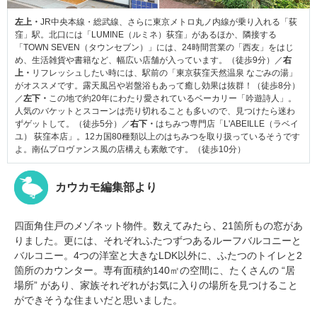
左上・
JR中央本線・総武線、さらに東京メトロ丸ノ内線が乗り入れる「荻
窪」駅。北口には「LUMINE（ルミネ）荻窪」があるほか、隣接する
「TOWN SEVEN（タウンセブン）」には、24時間営業の「西友」をはじ
め、生活雑貨や書籍など、幅広い店舗が入っています。（徒歩9分）／
右
上・
リフレッシュしたい時には、駅前の「東京荻窪天然温泉 なごみの湯」
がオススメです。露天風呂や岩盤浴もあって癒し効果は抜群！（徒歩8分）
／
左下・
この地で約20年にわたり愛されているベーカリー「吟遊詩人」。
人気のバケットとスコーンは売り切れることも多いので、見つけたら迷わ
ずゲットして。（徒歩5分）／
右下・
はちみつ専門店「L'ABEILLE（ラベイ
ユ） 荻窪本店」。12カ国80種類以上のはちみつを取り扱っているそうです
よ。南仏プロヴァンス風の店構えも素敵です。（徒歩10分）
カウカモ編集部より
四面角住戸のメゾネット物件。数えてみたら、21箇所もの窓があ
りました。更には、それぞれふたつずつあるルーフバルコニーと
バルコニー。4つの洋室と大きなLDK以外に、ふたつのトイレと2
箇所のカウンター。専有面積約140㎡の空間に、たくさんの “居
場所” があり、家族それぞれがお気に入りの場所を見つけること
ができそうな住まいだと思いました。