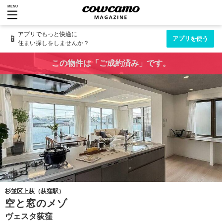
MENU
アプリでもっと快適に
📱
アプリを使う
住まい探しをしませんか？
この物件は「ご成約済み」です。
杉並区上荻（荻窪駅）
空と窓のメゾ
ヴェスタ荻窪