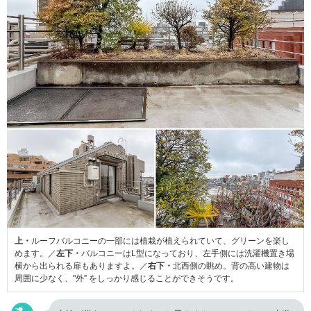
上・
ルーフバルコニーの一部には植栽が植えられていて、グリーンを楽し
めます。／
左下・
バルコニーはL型になっており、左手側には洗濯機置き場
横から出られる扉もありますよ。／
右下・
北西側の眺め。背の高い建物は
周囲に少なく、"外” をしっかり感じることができそうです。