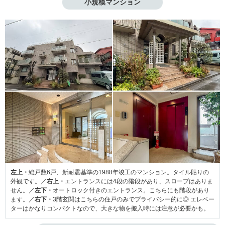
小規模マンション
左上・
総戸数6戸、新耐震基準の1988年竣工のマンション。タイル貼りの
外観です。／
右上・
エントランスには4段の階段があり、スロープはありま
せん。／
左下・
オートロック付きのエントランス。こちらにも階段があり
ます。／
右下・
3階玄関はこちらの住戸のみでプライバシー的に◎ エレベー
ターはかなりコンパクトなので、大きな物を搬入時には注意が必要かも。