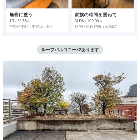
無骨に整う
家族の時間を重ねて
1R / 33.56㎡
3LDK / 109.99㎡
中野区本町
（中野坂上駅）
杉並区阿佐谷南
（荻窪駅）
ルーフバルコニー×2あります