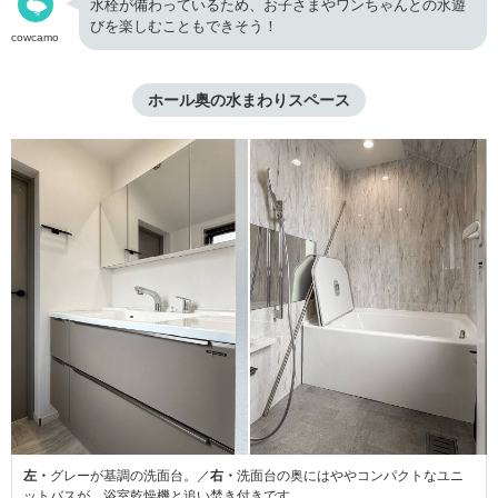
水栓が備わっているため、お子さまやワンちゃんとの水遊
びを楽しむこともできそう！
cowcamo
ホール奥の水まわりスペース
左・
グレーが基調の洗面台。／
右・
洗面台の奥にはややコンパクトなユニ
ットバスが。浴室乾燥機と追い焚き付きです。