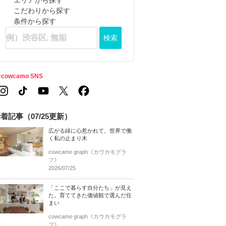
エリアから探す
こだわりから探す
条件から探す
検索
cowcamo SNS
着記事（07/25更新）
広がる緑に心惹かれて。世界で働
く私の止まり木
cowcamo graph《カウカモグラ
フ》
2026/07/25
「ここで暮らす自分たち」が見え
た。育ててきた価値観で選んだ住
まい
cowcamo graph《カウカモグラ
フ》