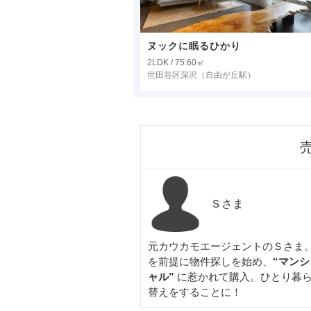
ヌックに眠るひかり
2LDK / 75.60㎡
世田谷区深沢
（自由が丘駅）
Ｓさま
元カウカモエージェントのＳさま。
を前提に物件探しを始め、
“マン
ャル”
に惹かれて購入。ひとり暮ら
替えをすることに！