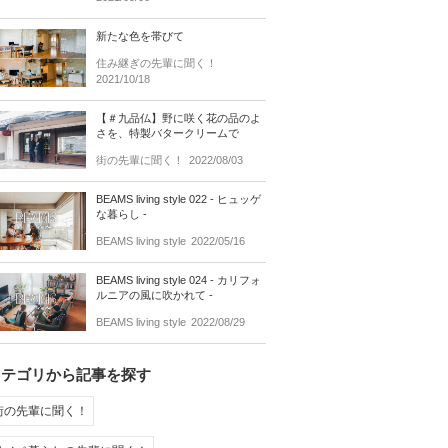
新たな色を帯びて
住み継ぎの先輩に聞く！
2021/10/18
【＃九品仏】野に咲く花の品のよ
さを、特製バタークリームで
街の先輩に聞く！
2022/08/03
BEAMS living style 022 - ヒュッゲ
な暮らし -
BEAMS living style
2022/05/16
BEAMS living style 024 - カリフォ
ルニアの風に吹かれて -
BEAMS living style
2022/08/29
カテゴリから記事を探す
街の先輩に聞く！