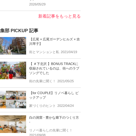
2026/05/29
新着記事をもっと見る
集部 PICKUP 記事
【広尾 × 広尾ガーデンヒルズ × 吉
川琴子】
街とマンションと私
2021/04/19
【 ＃下北沢 】BONUS TRACKに
収録されているのは、街へのラブ
ソングでした
街の先輩に聞く！
2021/05/25
【for COUPLE】リノベ暮らし ピ
ックアップ
家づくりのヒント
2022/04/24
白の洞窟 - 豊かな廊下のつくり方
-
リノベ暮らしの先輩に聞く！
2021/09/08