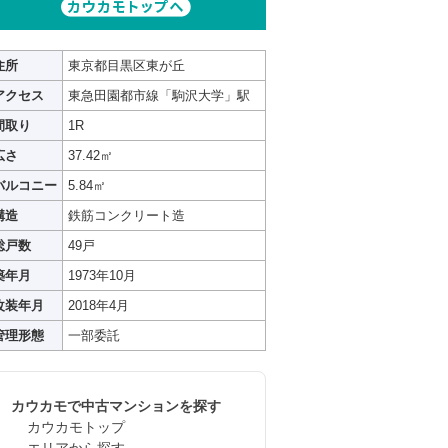
住所
東京都目黒区東が丘
アクセス
東急田園都市線「駒沢大学」駅
間取り
1R
広さ
37.42㎡
バルコニー
5.84㎡
構造
鉄筋コンクリート造
総戸数
49戸
築年月
1973年10月
改装年月
2018年4月
管理形態
一部委託
カウカモで中古マンションを探す
カウカモトップ