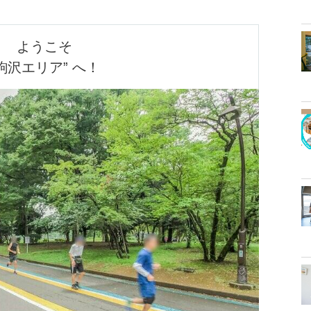
ようこそ

駒沢エリア” へ！