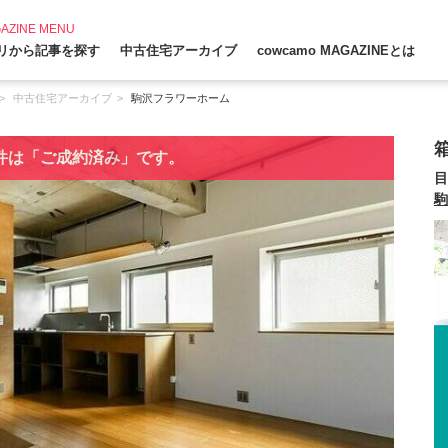
AZINE MENU
リから記事を探す
中古住宅アーカイブ
cowcamo MAGAZINEとは
中古住宅アーカイブ
駒沢フラワーホーム
件は「ご成約済み」です。
目
駒