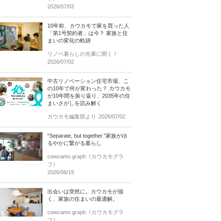
2026/07/03
10年前、カウカモで家を買った人
「第1号契約者」は今？ 家族と住
まいの変化の軌跡
リノベ暮らしの先輩に聞く！
2026/07/02
中古リノベーション住宅市場、こ
の10年で何が変わった？ カウカモ
が10年間を振り返り、2035年の住
まいさがしを読み解く
カウカモ編集部より
2026/07/02
“Separate, but together.”家族がゆ
るやかに繋がる暮らし
cowcamo graph《カウカモグラ
フ》
2026/06/19
出会いは突然に。カウカモが描
く、家族の住まいの最適解。
cowcamo graph《カウカモグラ
フ》