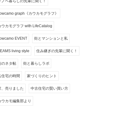
リノベ暮らしの先輩に聞く！
cowcamo graph《カウカモグラフ》
ウカモグラフ with LifeCatalog
owcamo EVENT
街とマンションと私
EAMS living style
住み継ぎの先輩に聞く！
街のネタ帖
街と暮らしラボ
名住宅の時間
家づくりのヒント
家、売りました
中古住宅の賢い買い方
カウカモ編集部より