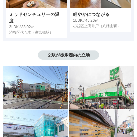
ミッドセンチュリーの温
軽やかにつながる
度
1LDK / 45.26㎡
杉並区上高井戸
（八幡山駅）
3LDK / 88.02㎡
渋谷区代々木
（参宮橋駅）
２駅が徒歩圏内の立地