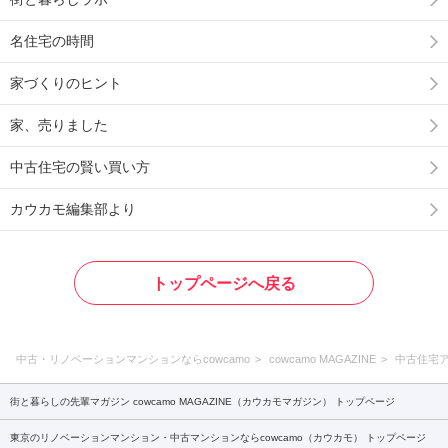
名住宅の時間
家づくりのヒント
家、売りました
中古住宅の賢い買い方
カウカモ編集部より
トップページへ戻る
中古・リノベーションマンションならcowcamo
cowcamo MAGAZINE
中古住宅
街と暮らしの先輩マガジン cowcamo MAGAZINE（カウカモマガジン） トップページ
東京のリノベーションマンション・中古マンションならcowcamo（カウカモ） トップページ