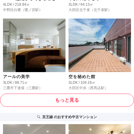
4LDK / 218.94㎡
3LDK / 64.13㎡
中野区白鷺
（鷺ノ宮駅）
大田区北千束
（北千束駅）
アールの美学
空を秘めた館
3LDK / 88.71㎡
3LDK / 104.16㎡
三鷹市下連雀
（三鷹駅）
大田区中央
（西馬込駅）
もっと見る
京王線
のおすすめ中古マンション