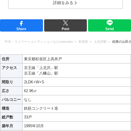
詳細をみる
Share
Post
Send
中古・リノベーションマンションならcowcamo
杉並区
上北沢駅
総務の山田
住所
東京都杉並区上高井戸
アクセス
京王線「上北沢」駅
京王線「八幡山」駅
間取り
2LDK+W+S
広さ
62.96㎡
バルコニー
なし
構造
鉄筋コンクリート造
総戸数
33戸
築年月
1995年10月