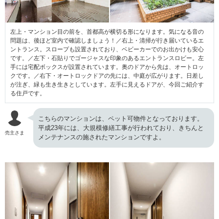
左上・マンション目の前を、首都高が横切る形になります。気になる音の
問題は、後ほど室内で確認しましょう！／右上・清掃が行き届いているエ
ントランス。スロープも設置されており、ベビーカーでのお出かけも安心
です。／左下・石貼りでゴージャスな印象のあるエントランスロビー。左
手には宅配ボックスが設置されています。奥のドアから先は、オートロッ
クです。／右下・オートロックドアの先には、中庭が広がります。日差し
が注ぎ、緑も生き生きとしています。左手に見えるドアが、今回ご紹介す
る住戸です。
こちらのマンションは、ペット可物件となっております。
平成23年には、大規模修繕工事が行われており、きちんと
売主さま
メンテナンスの施されたマンションですよ。