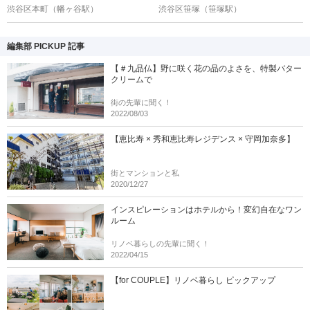
渋谷区本町
（幡ヶ谷駅）
渋谷区笹塚
（笹塚駅）
編集部 PICKUP 記事
【＃九品仏】野に咲く花の品のよさを、特製バター
クリームで
街の先輩に聞く！
2022/08/03
【恵比寿 × 秀和恵比寿レジデンス × 守岡加奈多】
街とマンションと私
2020/12/27
インスピレーションはホテルから！変幻自在なワン
ルーム
リノベ暮らしの先輩に聞く！
2022/04/15
【for COUPLE】リノベ暮らし ピックアップ