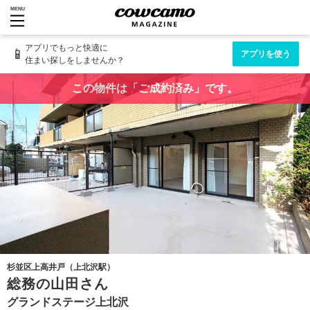
MENU
アプリでもっと快適に
📱
アプリを使う
住まい探しをしませんか？
この物件は「ご成約済み」です。
杉並区上高井戸（上北沢駅）
総務の山田さん
グランドステージ上北沢