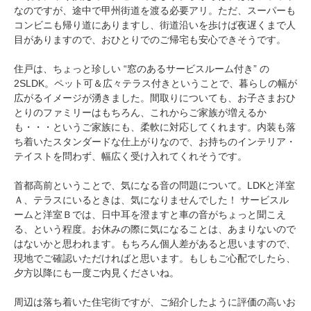
なのですが、途中で甲州街道を渡る必要アリ。ただ、スーパーも
コンビニも帰り道にありますし、街道沿いを歩けば夜遅くまで人
目がありますので、おひとりでのご帰宅も安心できそうです。
住戸は、ちょっと珍しい “窓のあるサービスルーム付き” の
2SLDK。ペット可＆広々テラス付きということで、暮らしの幅が
広がるイメージが湧きました。間取りについても、お子さまおひ
とりのファミリーはもちろん、これからご家族が増えるか
も・・・というご家族にも、柔軟に対応してくれます。内装も落
ち着いたスタンダードな仕上がりなので、お持ちのインテリア・
テイストを問わず、幅広く受け入れてくれそうです。
首都高前ということで、気になる音の問題について。LDKと洋室
Ａ、テラスにいるときは、気になりませんでした！ サービスル
ームと洋室Ｂでは、日中耳を澄ますと車の音がちょっと聞こえ
る、という程度。お休みの際に気になることは、あまりないので
はないかと思われます。もちろん個人差があると思いますので、
現地でご確認いただければと思います。もしもご心配でしたら、
夕方以降にも一度ご内見くださいね。
周辺は落ち着いた住宅街ですが、ご紹介したように評価の高いお