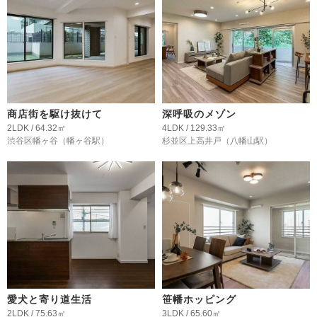
商店街を駆け抜けて
深呼吸のメゾン
2LDK / 64.32㎡
4LDK / 129.33㎡
渋谷区幡ヶ谷
（幡ヶ谷駅）
杉並区上高井戸
（八幡山駅）
愛犬と寄り道生活
笹幡ホッピング
2LDK / 75.63㎡
3LDK / 65.60㎡