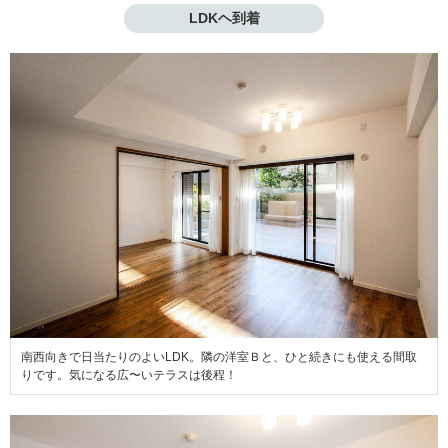
LDKヘ到着
南西向きで日当たりのよいLDK。隣の洋室Ｂと、ひと続きにも使える間取
りです。気になる広〜いテラスは後程！