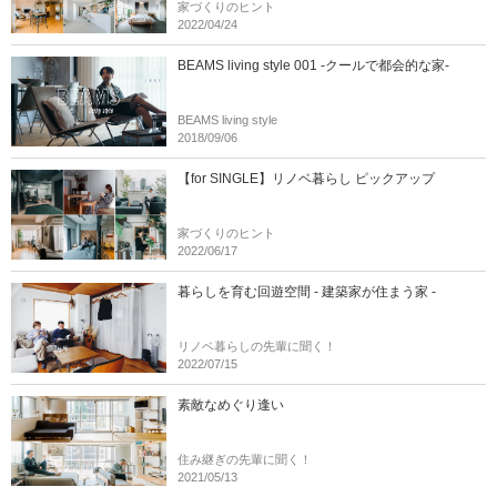
家づくりのヒント
2022/04/24
BEAMS living style 001 -クールで都会的な家-
BEAMS living style
2018/09/06
【for SINGLE】リノベ暮らし ピックアップ
家づくりのヒント
2022/06/17
暮らしを育む回遊空間 - 建築家が住まう家 -
リノベ暮らしの先輩に聞く！
2022/07/15
素敵なめぐり逢い
住み継ぎの先輩に聞く！
2021/05/13