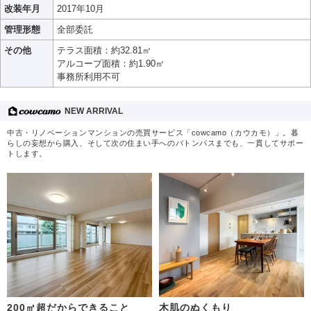
改装年月
2017年10月
管理形態
全部委託
その他
テラス面積：約32.81㎡
アルコープ面積：約1.90㎡
事務所利用不可
NEW ARRIVAL
中古・リノベーションマンションの売買サービス「cowcamo（カウカモ）」。暮
らしの妄想から購入、そして次の住まい手へのバトンパスまでも、一貫してサポー
トします。
200㎡超だからできること
木肌のぬくもり